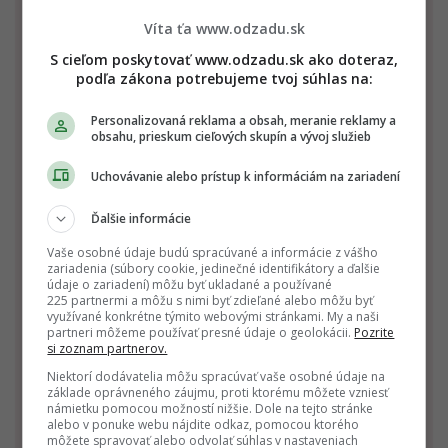
Víta ťa www.odzadu.sk
Kozorožec
Vodnár
Ryby
S cieľom poskytovať www.odzadu.sk ako doteraz,
22.12. - 20.1.
21.1. - 19.2.
20.2. - 20.3.
podľa zákona potrebujeme tvoj súhlas na:
Personalizovaná reklama a obsah, meranie reklamy a
obsahu, prieskum cieľových skupín a vývoj služieb
Uchovávanie alebo prístup k informáciám na zariadení
Ďalšie informácie
Baran
Býk
Blíženci
Vaše osobné údaje budú spracúvané a informácie z vášho
zariadenia (súbory cookie, jedinečné identifikátory a ďalšie
21.3. - 20.4.
21.4. - 20.5.
21.5. - 21.6.
údaje o zariadení) môžu byť ukladané a používané
225 partnermi a môžu s nimi byť zdieľané alebo môžu byť
využívané konkrétne týmito webovými stránkami. My a naši
partneri môžeme používať presné údaje o geolokácii.
Pozrite
si zoznam partnerov.
Niektorí dodávatelia môžu spracúvať vaše osobné údaje na
základe oprávneného záujmu, proti ktorému môžete vzniesť
námietku pomocou možností nižšie. Dole na tejto stránke
alebo v ponuke webu nájdite odkaz, pomocou ktorého
môžete spravovať alebo odvolať súhlas v nastaveniach