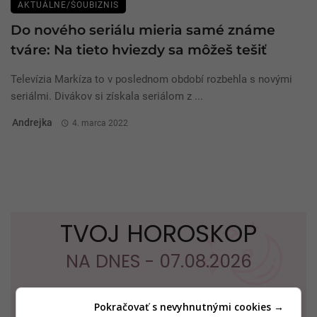
AKTUÁLNE/ŠOUBIZNIS
Do nového seriálu mieria samé známe
tváre: Na tieto hviezdy sa môžeš tešiť
Televízia Markíza to v poslednom období rozbehla s novými
seriálmi. Divákov si získala seriálom z ...
Andrejka
4. marca 2022
TVOJ HOROSKOP
NA DNES - 07.08.2026
Pokračovať s nevyhnutnými cookies →