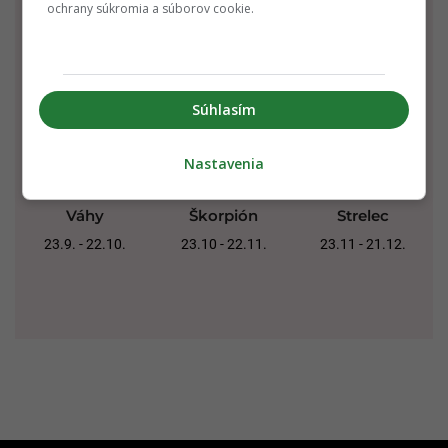
Rak
Lev
Panna
ochrany súkromia a súborov cookie.
22.6. - 22.7.
23.7. - 22.8.
23.8. - 22.9.
Súhlasím
Nastavenia
Váhy
Škorpión
Strelec
23.9. - 22.10.
23.10 - 22.11.
23.11 - 21.12.