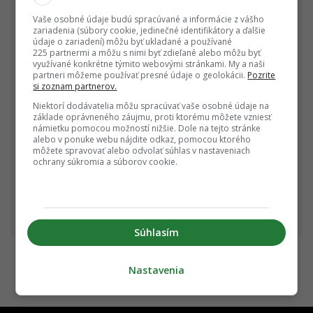
Rak
Lev
Panna
Vaše osobné údaje budú spracúvané a informácie z vášho
22.6. - 22.7.
23.7. - 22.8.
23.8. - 22.9.
zariadenia (súbory cookie, jedinečné identifikátory a ďalšie
údaje o zariadení) môžu byť ukladané a používané
225 partnermi a môžu s nimi byť zdieľané alebo môžu byť
využívané konkrétne týmito webovými stránkami. My a naši
partneri môžeme používať presné údaje o geolokácii.
Pozrite
si zoznam partnerov.
Niektorí dodávatelia môžu spracúvať vaše osobné údaje na
základe oprávneného záujmu, proti ktorému môžete vzniesť
námietku pomocou možností nižšie. Dole na tejto stránke
alebo v ponuke webu nájdite odkaz, pomocou ktorého
Váhy
Škorpión
Strelec
môžete spravovať alebo odvolať súhlas v nastaveniach
ochrany súkromia a súborov cookie.
23.9. - 22.10.
23.10 - 22.11.
23.11 - 21.12.
Súhlasím
Nastavenia