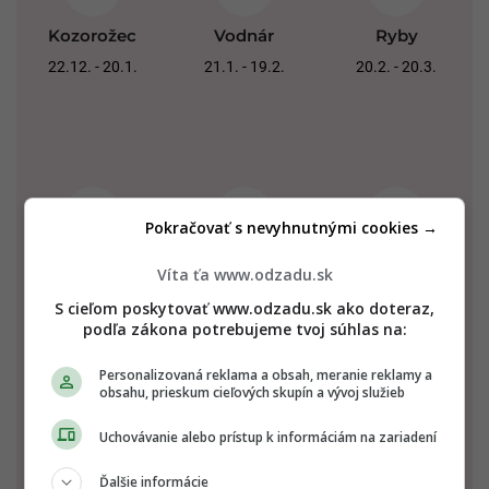
Kozorožec
Vodnár
Ryby
22.12. - 20.1.
21.1. - 19.2.
20.2. - 20.3.
Pokračovať s nevyhnutnými cookies →
Baran
Býk
Blíženci
Víta ťa www.odzadu.sk
21.3. - 20.4.
21.4. - 20.5.
21.5. - 21.6.
S cieľom poskytovať www.odzadu.sk ako doteraz,
podľa zákona potrebujeme tvoj súhlas na:
Personalizovaná reklama a obsah, meranie reklamy a
obsahu, prieskum cieľových skupín a vývoj služieb
Uchovávanie alebo prístup k informáciám na zariadení
Ďalšie informácie