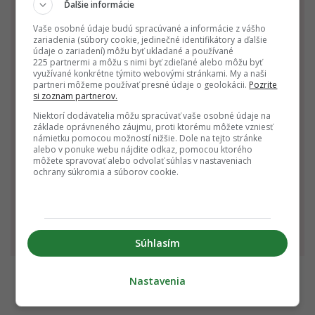
Ďalšie informácie
Rak
Lev
Panna
Vaše osobné údaje budú spracúvané a informácie z vášho
zariadenia (súbory cookie, jedinečné identifikátory a ďalšie
22.6. - 22.7.
23.7. - 22.8.
23.8. - 22.9.
údaje o zariadení) môžu byť ukladané a používané
225 partnermi a môžu s nimi byť zdieľané alebo môžu byť
využívané konkrétne týmito webovými stránkami. My a naši
partneri môžeme používať presné údaje o geolokácii.
Pozrite
si zoznam partnerov.
Niektorí dodávatelia môžu spracúvať vaše osobné údaje na
základe oprávneného záujmu, proti ktorému môžete vzniesť
námietku pomocou možností nižšie. Dole na tejto stránke
alebo v ponuke webu nájdite odkaz, pomocou ktorého
môžete spravovať alebo odvolať súhlas v nastaveniach
Váhy
Škorpión
Strelec
ochrany súkromia a súborov cookie.
23.9. - 22.10.
23.10 - 22.11.
23.11 - 21.12.
Súhlasím
Nastavenia