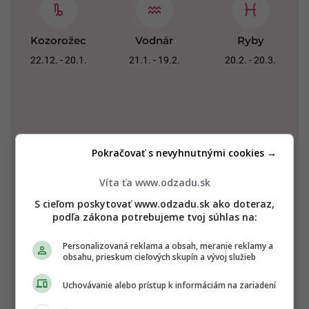
Kozorožec
Vodnár
Ryby
22.12. - 20.1.
21.1. - 19.2.
20.2. - 20.3.
Pokračovať s nevyhnutnými cookies →
Víta ťa www.odzadu.sk
Baran
Býk
Blíženci
S cieľom poskytovať www.odzadu.sk ako doteraz,
21.3. - 20.4.
21.4. - 20.5.
21.5. - 21.6.
podľa zákona potrebujeme tvoj súhlas na:
Personalizovaná reklama a obsah, meranie reklamy a
obsahu, prieskum cieľových skupín a vývoj služieb
Uchovávanie alebo prístup k informáciám na zariadení