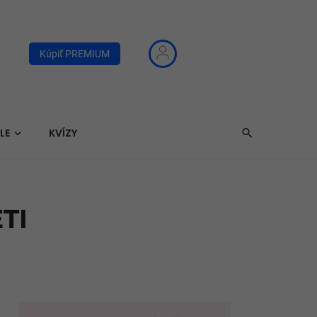
Kúpiť PREMIUM
LE
KVÍZY
TI