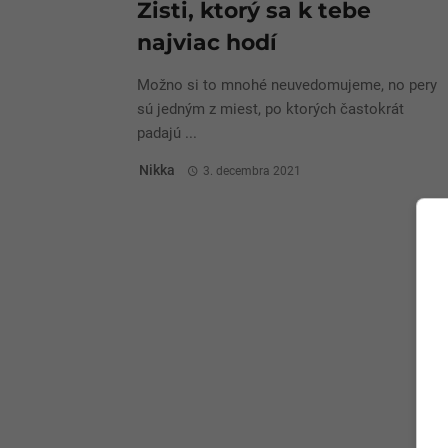
Zisti, ktorý sa k tebe
najviac hodí
Možno si to mnohé neuvedomujeme, no pery
sú jedným z miest, po ktorých častokrát
padajú ...
Nikka
3. decembra 2021