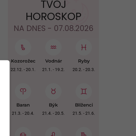
TVOJ
HOROSKOP
NA DNES - 07.08.2026
Kozorožec
Vodnár
Ryby
22.12. - 20.1.
21.1. - 19.2.
20.2. - 20.3.
Baran
Býk
Blíženci
21.3. - 20.4.
21.4. - 20.5.
21.5. - 21.6.