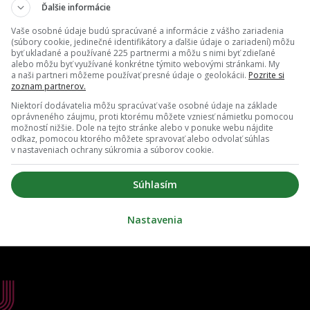
Ďalšie informácie
Vaše osobné údaje budú spracúvané a informácie z vášho zariadenia
(súbory cookie, jedinečné identifikátory a ďalšie údaje o zariadení) môžu
byť ukladané a používané 225 partnermi a môžu s nimi byť zdieľané
alebo môžu byť využívané konkrétne týmito webovými stránkami. My
a naši partneri môžeme používať presné údaje o geolokácii.
Pozrite si
zoznam partnerov.
Niektorí dodávatelia môžu spracúvať vaše osobné údaje na základe
oprávneného záujmu, proti ktorému môžete vzniesť námietku pomocou
možností nižšie. Dole na tejto stránke alebo v ponuke webu nájdite
odkaz, pomocou ktorého môžete spravovať alebo odvolať súhlas
v nastaveniach ochrany súkromia a súborov cookie.
Súhlasím
Nastavenia