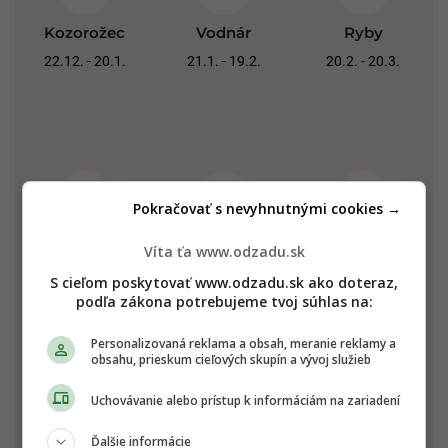
Kozorožec
Vodnár
Ryby
22.12. - 20.1.
21.1. - 19.2.
20.2. - 20.3.
Pokračovať s nevyhnutnými cookies →
Baran
Býk
Blíženci
Víta ťa www.odzadu.sk
21.3. - 20.4.
21.4. - 20.5.
21.5. - 21.6.
S cieľom poskytovať www.odzadu.sk ako doteraz,
podľa zákona potrebujeme tvoj súhlas na:
Personalizovaná reklama a obsah, meranie reklamy a
obsahu, prieskum cieľových skupín a vývoj služieb
Uchovávanie alebo prístup k informáciám na zariadení
Ďalšie informácie