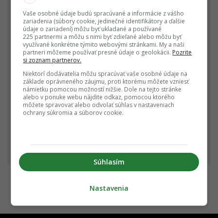
Rak
Lev
Panna
Vaše osobné údaje budú spracúvané a informácie z vášho
22.6. - 22.7.
23.7. - 22.8.
23.8. - 22.9.
zariadenia (súbory cookie, jedinečné identifikátory a ďalšie
údaje o zariadení) môžu byť ukladané a používané
225 partnermi a môžu s nimi byť zdieľané alebo môžu byť
využívané konkrétne týmito webovými stránkami. My a naši
partneri môžeme používať presné údaje o geolokácii.
Pozrite
si zoznam partnerov.
Niektorí dodávatelia môžu spracúvať vaše osobné údaje na
základe oprávneného záujmu, proti ktorému môžete vzniesť
námietku pomocou možností nižšie. Dole na tejto stránke
alebo v ponuke webu nájdite odkaz, pomocou ktorého
Váhy
Škorpión
Strelec
môžete spravovať alebo odvolať súhlas v nastaveniach
ochrany súkromia a súborov cookie.
23.9. - 22.10.
23.10 - 22.11.
23.11 - 21.12.
Súhlasím
Nastavenia