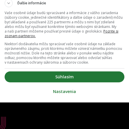
Ďalšie informácie
Vaše osobné údaje budú spracúvané a informácie z vášho zariadenia
(súbory cookie, jedinečné identifikátory a ďalšie údaje o zariadení) môžu
byť ukladané a používané 225 partnermi a môžu s nimi byť zdieľané
alebo môžu byť využívané konkrétne týmito webovými stránkami. My
a naši partneri môžeme používať presné údaje o geolokácii.
Pozrite si
zoznam partnerov.
Niektorí dodávatelia môžu spracúvať vaše osobné údaje na základe
oprávneného záujmu, proti ktorému môžete vzniesť námietku pomocou
možností nižšie. Dole na tejto stránke alebo v ponuke webu nájdite
odkaz, pomocou ktorého môžete spravovať alebo odvolať súhlas
v nastaveniach ochrany súkromia a súborov cookie.
Súhlasím
Nastavenia