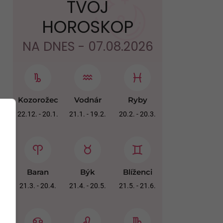
TVOJ
HOROSKOP
NA DNES - 07.08.2026
Kozorožec
Vodnár
Ryby
22.12. - 20.1.
21.1. - 19.2.
20.2. - 20.3.
Baran
Býk
Blíženci
21.3. - 20.4.
21.4. - 20.5.
21.5. - 21.6.