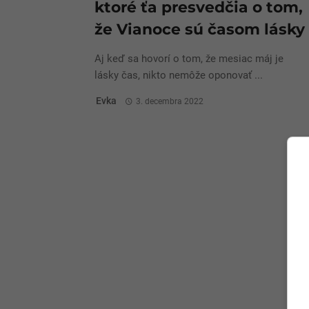
ktoré ťa presvedčia o tom,
že Vianoce sú časom lásky
Aj keď sa hovorí o tom, že mesiac máj je
lásky čas, nikto nemôže oponovať ...
Evka
3. decembra 2022