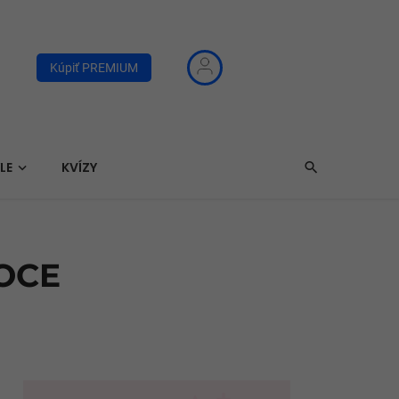
Kúpiť PREMIUM
LE
KVÍZY
OCE