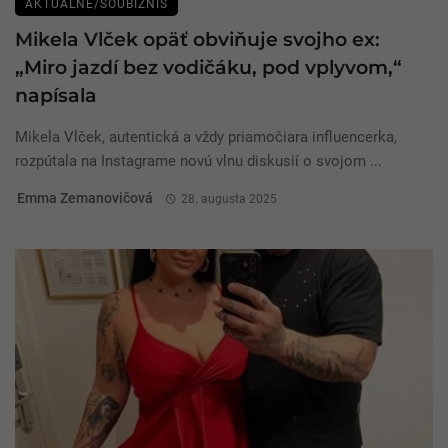
AKTUÁLNE/ŠOUBIZNIS
Mikela Vlček opäť obviňuje svojho ex:
„Miro jazdí bez vodičáku, pod vplyvom,“
napísala
Mikela Vlček, autentická a vždy priamočiara influencerka,
rozpútala na Instagrame novú vlnu diskusií o svojom ...
Emma Zemanovičová
28. augusta 2025