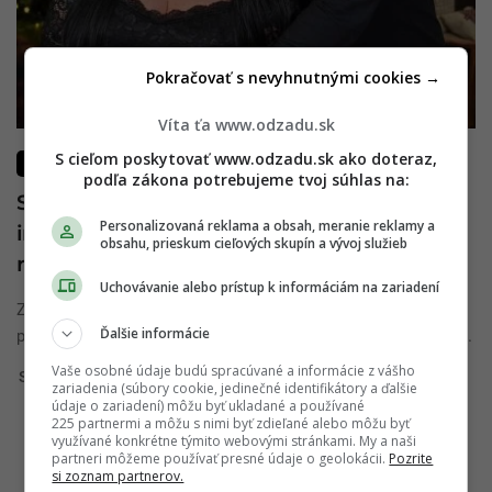
Pokračovať s nevyhnutnými cookies →
Víta ťa www.odzadu.sk
S cieľom poskytovať www.odzadu.sk ako doteraz,
AKTUÁLNE/ŠOUBIZNIS
podľa zákona potrebujeme tvoj súhlas na:
Srdcervúce vyjadrenie známej
Personalizovaná reklama a obsah, meranie reklamy a
influencerky: Prečo sa s manželom
obsahu, prieskum cieľových skupín a vývoj služieb
rozvádzajú?
Uchovávanie alebo prístup k informáciám na zariadení
Známa slovenská influencerka v stories na Instagrame
Ďalšie informácie
prekvapila srdcervúcim priznaním. Vyjadrila sa k rozchodu s ...
Vaše osobné údaje budú spracúvané a informácie z vášho
Simona Kertysová
17. mája 2024
zariadenia (súbory cookie, jedinečné identifikátory a ďalšie
údaje o zariadení) môžu byť ukladané a používané
225 partnermi a môžu s nimi byť zdieľané alebo môžu byť
využívané konkrétne týmito webovými stránkami. My a naši
partneri môžeme používať presné údaje o geolokácii.
Pozrite
si zoznam partnerov.