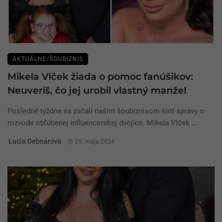
AKTUÁLNE/ŠOUBIZNIS
Mikela Vlček žiada o pomoc fanúšikov:
Neuveríš, čo jej urobil vlastný manžel
Posledné týždne sa začali našim šoubiznisom šíriť správy o
rozvode obľúbenej influencerskej dvojice. Mikela Vlček ...
Lucia Debnárová
25. mája 2024