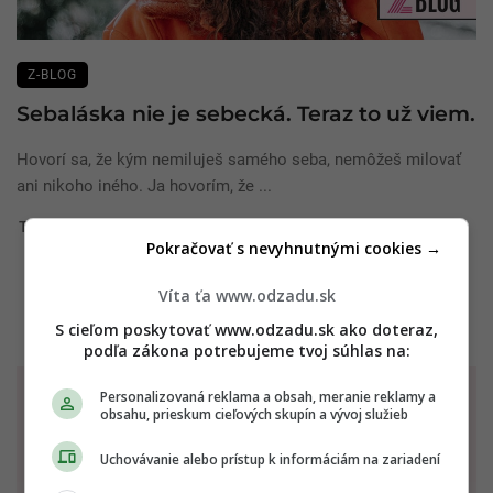
Z-BLOG
Sebaláska nie je sebecká. Teraz to už viem.
Hovorí sa, že kým nemiluješ samého seba, nemôžeš milovať
ani nikoho iného. Ja hovorím, že ...
Tatiana
28. júla 2018
Pokračovať s nevyhnutnými cookies →
Víta ťa www.odzadu.sk
S cieľom poskytovať www.odzadu.sk ako doteraz,
podľa zákona potrebujeme tvoj súhlas na:
TVOJ HOROSKOP
Personalizovaná reklama a obsah, meranie reklamy a
obsahu, prieskum cieľových skupín a vývoj služieb
NA DNES - 08.08.2026
Uchovávanie alebo prístup k informáciám na zariadení