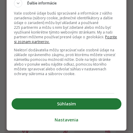
Ďalšie informácie
Vaše osobné údaje budú spracúvané a informácie z vášho
zariadenia (súbory cookie, jedinečné identifikátory a ďalšie
Kozorožec
Vodnár
Ryby
údaje o zariadení) môžu byť ukladané a používané
225 partnermi a môžu s nimi byť zdieľané alebo môžu byť
22.12. - 20.1.
21.1. - 19.2.
20.2. - 20.3.
využívané konkrétne týmito webovými stránkami. My a naši
partneri môžeme používať presné údaje o geolokácii.
Pozrite
si zoznam partnerov.
Niektorí dodávatelia môžu spracúvať vaše osobné údaje na
základe oprávneného záujmu, proti ktorému môžete vzniesť
námietku pomocou možností nižšie. Dole na tejto stránke
alebo v ponuke webu nájdite odkaz, pomocou ktorého
môžete spravovať alebo odvolať súhlas v nastaveniach
ochrany súkromia a súborov cookie.
Baran
Býk
Blíženci
21.3. - 20.4.
21.4. - 20.5.
21.5. - 21.6.
Súhlasím
Nastavenia