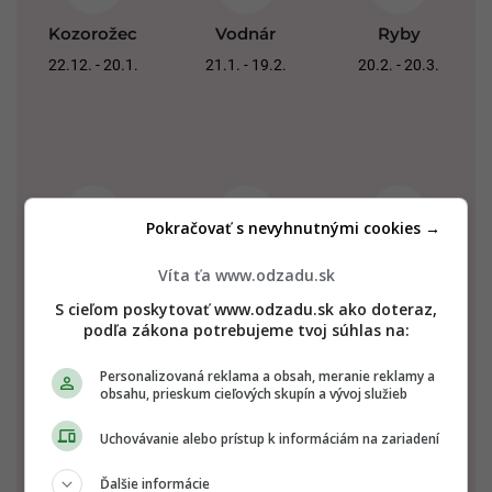
Kozorožec
Vodnár
Ryby
22.12. - 20.1.
21.1. - 19.2.
20.2. - 20.3.
Pokračovať s nevyhnutnými cookies →
Baran
Býk
Blíženci
Víta ťa www.odzadu.sk
21.3. - 20.4.
21.4. - 20.5.
21.5. - 21.6.
S cieľom poskytovať www.odzadu.sk ako doteraz,
podľa zákona potrebujeme tvoj súhlas na:
Personalizovaná reklama a obsah, meranie reklamy a
obsahu, prieskum cieľových skupín a vývoj služieb
Uchovávanie alebo prístup k informáciám na zariadení
Ďalšie informácie