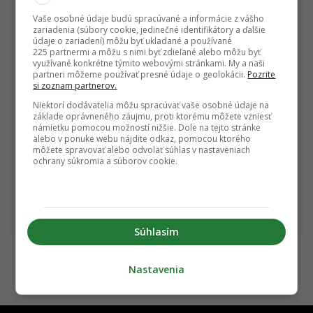
Rak
Lev
Panna
Vaše osobné údaje budú spracúvané a informácie z vášho
22.6. - 22.7.
23.7. - 22.8.
23.8. - 22.9.
zariadenia (súbory cookie, jedinečné identifikátory a ďalšie
údaje o zariadení) môžu byť ukladané a používané
225 partnermi a môžu s nimi byť zdieľané alebo môžu byť
využívané konkrétne týmito webovými stránkami. My a naši
partneri môžeme používať presné údaje o geolokácii.
Pozrite
si zoznam partnerov.
Niektorí dodávatelia môžu spracúvať vaše osobné údaje na
základe oprávneného záujmu, proti ktorému môžete vzniesť
námietku pomocou možností nižšie. Dole na tejto stránke
alebo v ponuke webu nájdite odkaz, pomocou ktorého
Váhy
Škorpión
Strelec
môžete spravovať alebo odvolať súhlas v nastaveniach
ochrany súkromia a súborov cookie.
23.9. - 22.10.
23.10 - 22.11.
23.11 - 21.12.
Súhlasím
Nastavenia