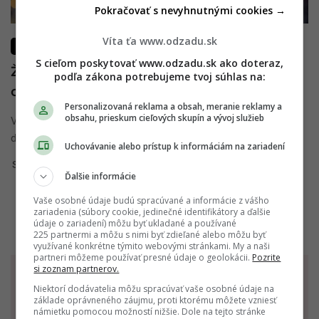
Pokračovať s nevyhnutnými cookies →
Víta ťa www.odzadu.sk
VZŤAHY
S cieľom poskytovať www.odzadu.sk ako doteraz,
Žiadny muž nechce stíhačku: Nedovoľ
podľa zákona potrebujeme tvoj súhlas na:
citom prebrať kontrolu nad rozumom
Personalizovaná reklama a obsah, meranie reklamy a
obsahu, prieskum cieľových skupín a vývoj služieb
V súčasnosti je obrovskou vzácnosťou nájsť partnera, ktorý
dokáže ľúbiť aj tvoje nedostatky. Vernosť a dôvera je ...
Uchovávanie alebo prístup k informáciám na zariadení
Simona Kertysová
14. januára 2022
Ďalšie informácie
Vaše osobné údaje budú spracúvané a informácie z vášho
zariadenia (súbory cookie, jedinečné identifikátory a ďalšie
údaje o zariadení) môžu byť ukladané a používané
225 partnermi a môžu s nimi byť zdieľané alebo môžu byť
využívané konkrétne týmito webovými stránkami. My a naši
partneri môžeme používať presné údaje o geolokácii.
Pozrite
TVOJ HOROSKOP
si zoznam partnerov.
Niektorí dodávatelia môžu spracúvať vaše osobné údaje na
NA DNES - 06.08.2026
základe oprávneného záujmu, proti ktorému môžete vzniesť
námietku pomocou možností nižšie. Dole na tejto stránke