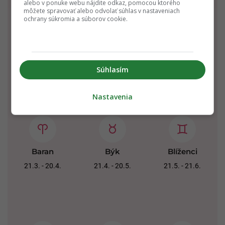
alebo v ponuke webu nájdite odkaz, pomocou ktorého
môžete spravovať alebo odvolať súhlas v nastaveniach
ochrany súkromia a súborov cookie.
Kozorožec
Vodnár
Ryby
22.12. - 20.1.
21.1. - 19.2.
20.2. - 20.3.
Súhlasím
Nastavenia
Baran
Býk
Blíženci
21.3. - 20.4.
21.4. - 20.5.
21.5. - 21.6.