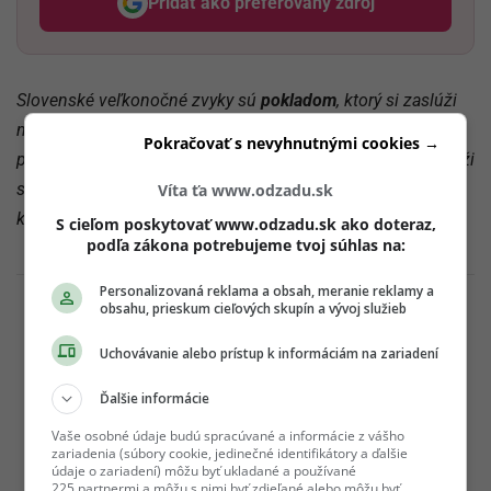
Pridať ako preferovaný zdroj
Odzadu, odkaz sa otvorí v nov
Slovenské veľkonočné zvyky sú
pokladom
, ktorý si zaslúži
našu pozornosť a úctu. Prenášajú v sebe múdrosť našich
Pokračovať s nevyhnutnými cookies →
predkov, ich spätosť s pôdou a radosť z každej novej jari. Uži
si tieto sviatky tak, aby si v nich našla nielen oddych, ale aj
Víta ťa www.odzadu.sk
kúsok tej starobylej mágie, ktorá k nám patrí.
S cieľom poskytovať www.odzadu.sk ako doteraz,
podľa zákona potrebujeme tvoj súhlas na:
Personalizovaná reklama a obsah, meranie reklamy a
obsahu, prieskum cieľových skupín a vývoj služieb
Uchovávanie alebo prístup k informáciám na zariadení
Ďalšie informácie
Vaše osobné údaje budú spracúvané a informácie z vášho
zariadenia (súbory cookie, jedinečné identifikátory a ďalšie
údaje o zariadení) môžu byť ukladané a používané
225 partnermi a môžu s nimi byť zdieľané alebo môžu byť