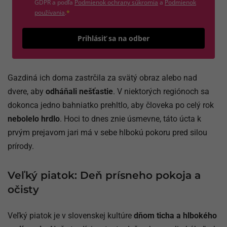
(otvorí sa v novom okne)
GDPR a podľa
Podmienok ochrany súkromia
a
Podmienok
(otvorí sa v novom okne)
používania
.
*
Odošle
Prihlásiť sa na odber
Gazdiná ich doma zastrčila za svätý obraz alebo nad
dvere, aby
odháňali nešťastie
. V niektorých regiónoch sa
dokonca jedno bahniatko prehltlo, aby človeka po celý rok
nebolelo hrdlo
. Hoci to dnes znie úsmevne, táto úcta k
prvým prejavom jari má v sebe hlbokú pokoru pred silou
prírody.
Veľký piatok: Deň prísneho pokoja a
očisty
Veľký piatok je v slovenskej kultúre
dňom ticha a hlbokého