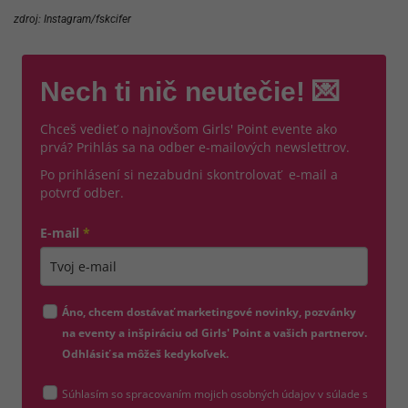
zdroj: Instagram/fskcifer
Nech ti nič neutečie! 💌
Chceš vedieť o najnovšom Girls' Point evente ako
prvá? Prihlás sa na odber e-mailových newslettrov.
Po prihlásení si nezabudni skontrolovať e-mail a
potvrď odber.
E-mail
*
Zadajte platnú e-mailovú adresu
Áno, chcem dostávať marketingové novinky, pozvánky
na eventy a inšpiráciu od Girls' Point a vašich partnerov.
Odhlásiť sa môžeš kedykoľvek.
Súhlasím so spracovaním mojich osobných údajov v súlade s