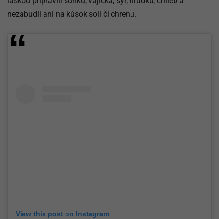
láskou pripravili šunku, vajíčka, syr, hrudku, chlieb a
nezabudli ani na kúsok soli či chrenu.
View this post on Instagram