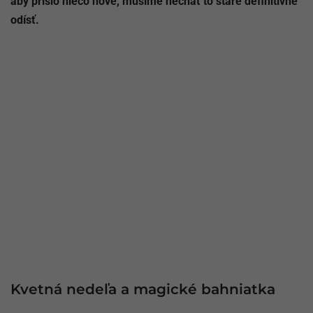
aby prišlo niečo nové, musíme nechať to staré definitívne
odísť.
Kvetná nedeľa a magické bahniatka