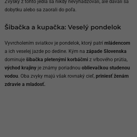
Zvyšky z tohto jedla sa nikdy nevyhadzovali, ale dávali sa
dobytku alebo sa zaorali do poľa.
Šibačka a kupačka: Veselý pondelok
Vyvrcholením sviatkov je pondelok, ktorý patrí
mládencom
a ich veselej jazde po dedine. Kým na
západe Slovenska
dominuje
šibačka pletenými korbáčmi
z vŕbového prútia,
východ krajiny
je známy poriadnou
oblievačkou studenou
vodou
. Oba zvyky majú však rovnaký cieľ,
priniesť ženám
zdravie a mladosť.