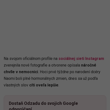
Na svojom oficiálnom profile na
sociálnej sieti Instagram
zverejnila nové fotografie a otvorene opísala
náročné
chvíle v nemocnici
. Hoci prvé týždne po narodení dcéry
Naomi boli plné hormonálnych zmien, dnes sa už podľa
vlastných slov
cíti oveľa lepšie
.
Dostaň Odzadu do svojich Google
odporúčaní