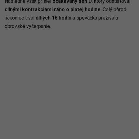
Následne však prišiel
očakávaný deň D
, ktorý odštartoval
silnými kontrakciami ráno o piatej hodine
. Celý pôrod
nakoniec trval
dlhých 16 hodín
a speváčka prežívala
obrovské vyčerpanie.