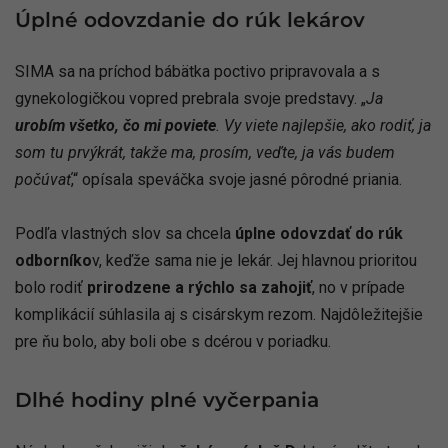
Úplné odovzdanie do rúk lekárov
SIMA sa na príchod bábätka poctivo pripravovala a s
gynekologičkou vopred prebrala svoje predstavy. „
Ja
urobím všetko, čo mi poviete
. Vy viete najlepšie, ako rodiť, ja
som tu prvýkrát, takže ma, prosím, veďte, ja vás budem
počúvať
,“ opísala speváčka svoje jasné pôrodné priania.
Podľa vlastných slov sa chcela
úplne odovzdať do rúk
odborníko
v, keďže sama nie je lekár. Jej hlavnou prioritou
bolo rodiť
prirodzene a rýchlo sa zahojiť
, no v prípade
komplikácií súhlasila aj s cisárskym rezom. Najdôležitejšie
pre ňu bolo, aby boli obe s dcérou v poriadku.
Dlhé hodiny plné vyčerpania