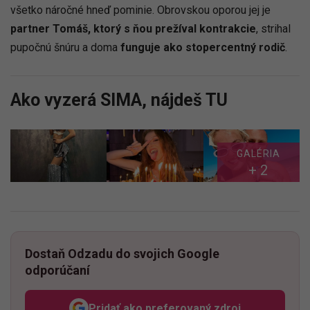
všetko náročné hneď pominie. Obrovskou oporou jej je
partner Tomáš, ktorý s ňou prežíval kontrakcie
, strihal
pupočnú šnúru a doma
funguje ako stopercentný rodič
.
Ako vyzerá SIMA, nájdeš TU
GALÉRIA
+ 2
Dostaň Odzadu do svojich Google
odporúčaní
Pridať ako preferovaný zdroj