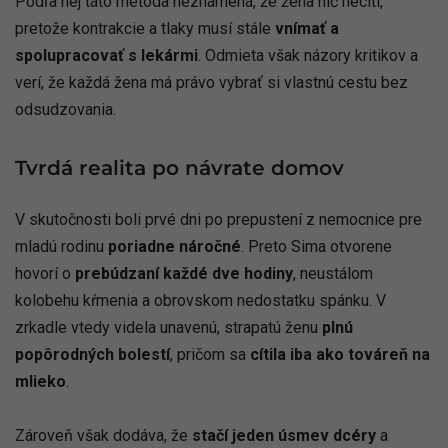
Podľa nej táto metóda neznamená, že žena nič necíti,
pretože kontrakcie a tlaky musí stále
vnímať a
spolupracovať s lekármi
. Odmieta však názory kritikov a
verí, že každá žena má právo vybrať si vlastnú cestu bez
odsudzovania.
Tvrdá realita po návrate domov
V skutočnosti boli prvé dni po prepustení z nemocnice pre
mladú rodinu
poriadne náročné
. Preto Sima otvorene
hovorí o
prebúdzaní každé dve hodiny
, neustálom
kolobehu kŕmenia a obrovskom nedostatku spánku. V
zrkadle vtedy videla unavenú, strapatú ženu
plnú
popôrodných bolestí
, pričom sa
cítila iba ako továreň na
mlieko
.
Zároveň však dodáva, že
stačí jeden úsmev dcéry
a