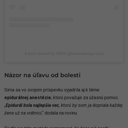
A post shared by SIMA (@simonahegerova)
Názor na úľavu od bolesti
Sima sa vo svojom príspevku vyjadrila aj k téme
epidurálnej anestézie
, ktorú považuje za úžasnú pomoc.
„
Epidurál bola najlepšia vec
, ktorú by som ja dopriala každej
žene už na vrátnici
,“ dodala na rovinu.