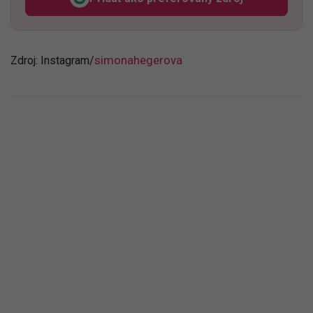
Odzadu, odkaz sa otvorí v n
simonahegerova
Zdroj: Instagram/