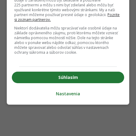
údaje o zariadení) môžu byť ukladané a používané
225 partnermi a môžu s nimi byť zdieľané alebo môžu byť
využívané konkrétne týmito webovými stránkami. My a naši
partneri môžeme používať presné údaje o geolokácii.
Pozrite
si zoznam partnerov.
Niektorí dodávatelia môžu spracúvať vaše osobné údaje na
základe oprávneného záujmu, proti ktorému môžete vzniesť
námietku pomocou možností nižšie. Dole na tejto stránke
alebo v ponuke webu nájdite odkaz, pomocou ktorého
môžete spravovať alebo odvolať súhlas v nastaveniach
ochrany súkromia a súborov cookie.
Súhlasím
Nastavenia