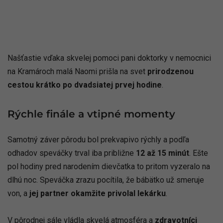
Našťastie vďaka skvelej pomoci pani doktorky v nemocnici
na Kramároch malá Naomi prišla na svet
prirodzenou
cestou krátko po dvadsiatej prvej hodine
.
Rýchle finále a vtipné momenty
Samotný záver pôrodu bol prekvapivo rýchly a podľa
odhadov speváčky trval iba približne
12 až 15 minút
. Ešte
pol hodiny pred narodením dievčatka to pritom vyzeralo na
dlhú noc. Speváčka zrazu pocítila, že bábätko už smeruje
von, a
jej partner okamžite privolal lekárku
.
V pôrodnej sále vládla skvelá atmosféra a
zdravotníci