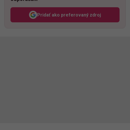
Pridať ako preferovaný zdroj
Odzadu, odkaz sa otvorí v n