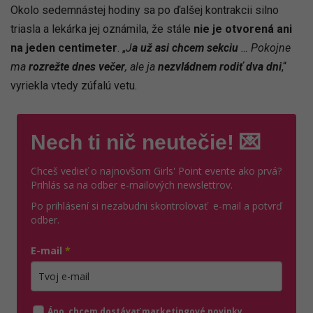
Okolo sedemnástej hodiny sa po ďalšej kontrakcii silno
triasla a lekárka jej oznámila, že stále
nie je otvorená ani
na jeden centimeter
. „
J
a už asi chcem sekciu
… Pokojne
ma
rozrežte dnes večer
, ale ja
nezvládnem rodiť dva dni
,“
vyriekla vtedy zúfalú vetu.
Nech ti nič neutečie! 💌
Chceš vedieť o najnovšom Girls' Point evente ako prvá?
Prihlás sa na odber e-mailových newslettrov.
Po prihlásení si nezabudni skontrolovať e-mail a potvrď
odber.
E-mail
*
Zadajte platnú e-mailovú adresu
Áno, chcem dostávať marketingové novinky,