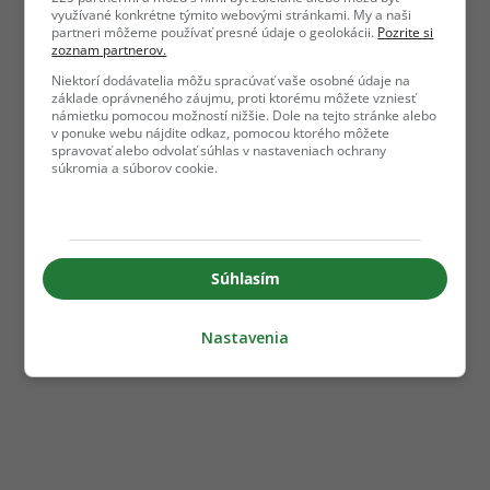
využívané konkrétne týmito webovými stránkami. My a naši
partneri môžeme používať presné údaje o geolokácii.
Pozrite si
zoznam partnerov.
Niektorí dodávatelia môžu spracúvať vaše osobné údaje na
základe oprávneného záujmu, proti ktorému môžete vzniesť
námietku pomocou možností nižšie. Dole na tejto stránke alebo
v ponuke webu nájdite odkaz, pomocou ktorého môžete
spravovať alebo odvolať súhlas v nastaveniach ochrany
súkromia a súborov cookie.
Súhlasím
Nastavenia