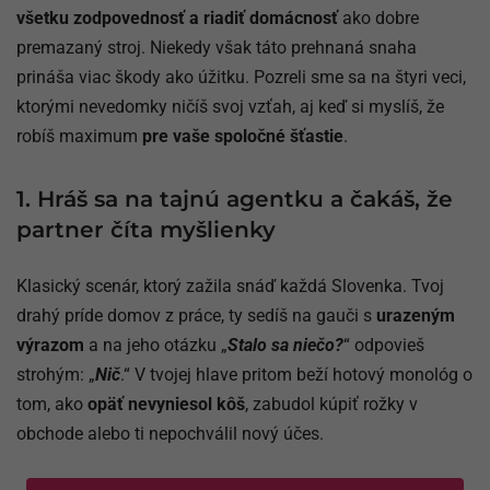
všetku zodpovednosť a riadiť domácnosť
ako dobre
premazaný stroj. Niekedy však táto prehnaná snaha
prináša viac škody ako úžitku. Pozreli sme sa na štyri veci,
ktorými nevedomky ničíš svoj vzťah, aj keď si myslíš, že
robíš maximum
pre vaše spoločné šťastie
.
1. Hráš sa na tajnú agentku a čakáš, že
partner číta myšlienky
Klasický scenár, ktorý zažila snáď každá Slovenka. Tvoj
drahý príde domov z práce, ty sedíš na gauči s
urazeným
výrazom
a na jeho otázku „
Stalo sa niečo?
“ odpovieš
strohým: „
Nič
.“ V tvojej hlave pritom beží hotový monológ o
tom, ako
opäť nevyniesol kôš
, zabudol kúpiť rožky v
obchode alebo ti nepochválil nový účes.