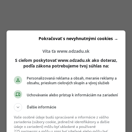
Pokračovať s nevyhnutnými cookies →
Víta ťa www.odzadu.sk
S cieľom poskytovať www.odzadu.sk ako doteraz,
podľa zákona potrebujeme tvoj súhlas na:
Personalizovaná reklama a obsah, meranie reklamy a
obsahu, prieskum cieľových skupín a vývoj služieb
Uchovávanie alebo prístup k informáciám na zariadení
Ďalšie informácie
Vaše osobné údaje budú spracúvané a informácie z vášho
zariadenia (súbory cookie, jedinečné identifikátory a ďalšie
údaje o zariadení) môžu byť ukladané a používané
225 partnermi a môžu s nimi byť zdieľané alebo môžu byť