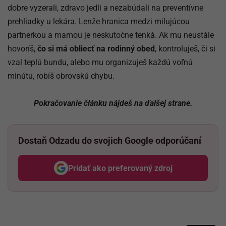
dobre vyzerali, zdravo jedli a nezabúdali na preventívne
prehliadky u lekára. Lenže hranica medzi milujúcou
partnerkou a mamou je neskutočne tenká. Ak mu neustále
hovoríš,
čo si má obliecť na rodinný obed
, kontroluješ, či si
vzal teplú bundu, alebo mu organizuješ každú voľnú
minútu, robíš obrovskú chybu.
Pokračovanie článku nájdeš na ďalšej strane.
Dostaň Odzadu do svojich Google odporúčaní
Pridať ako preferovaný zdroj
Odzadu, odkaz sa otvorí v nov