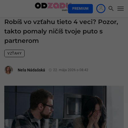
PREMIUM
Robíš vo vzťahu tieto 4 veci? Pozor,
takto pomaly ničíš tvoje puto s
partnerom
VZŤAHY
Nela Nádašská
22. mája 2026 o 08:42