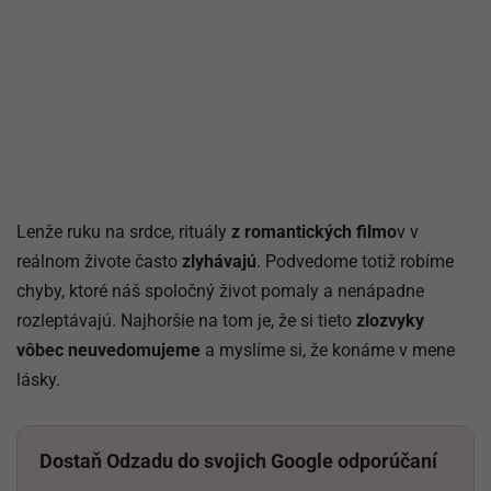
Lenže ruku na srdce, rituály
z romantických filmo
v v
reálnom živote často
zlyhávajú
. Podvedome totiž robíme
chyby, ktoré náš spoločný život pomaly a nenápadne
rozleptávajú. Najhoršie na tom je, že si tieto
zlozvyky
vôbec neuvedomujeme
a myslíme si, že konáme v mene
lásky.
Dostaň Odzadu do svojich Google odporúčaní