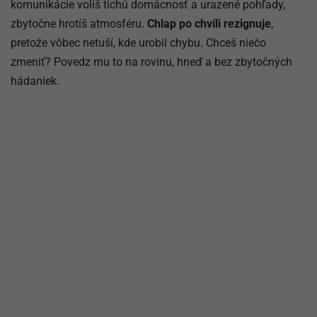
komunikácie volíš tichú domácnosť a urazené pohľady,
zbytočne hrotíš atmosféru.
Chlap po chvíli rezignuje
,
pretože vôbec netuší, kde urobil chybu. Chceš niečo
zmeniť? Povedz mu to na rovinu, hneď a bez zbytočných
hádaniek.