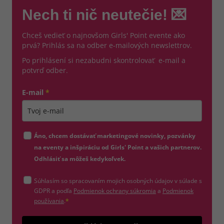
Nech ti nič neutečie! 💌
Chceš vedieť o najnovšom Girls' Point evente ako
prvá? Prihlás sa na odber e-mailových newslettrov.
Po prihlásení si nezabudni skontrolovať e-mail a
potvrď odber.
E-mail
*
Zadajte platnú e-mailovú adresu
Áno, chcem dostávať marketingové novinky, pozvánky
na eventy a inšpiráciu od Girls' Point a vašich partnerov.
Odhlásiť sa môžeš kedykoľvek.
Súhlasím so spracovaním mojich osobných údajov v súlade s
(otvorí sa v novom okne)
GDPR a podľa
Podmienok ochrany súkromia
a
Podmienok
(otvorí sa v novom okne)
používania
.
*
Odošle