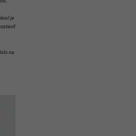
to tému
a do
od.
lesť je
ostaviť
íslo na