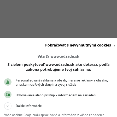
Pokračovať s nevyhnutnými cookies →
Víta ťa www.odzadu.sk
S cieľom poskytovať www.odzadu.sk ako doteraz, podľa
zákona potrebujeme tvoj súhlas na:
Personalizovaná reklama a obsah, meranie reklamy a obsahu,
prieskum cieľových skupín a vývoj služieb
Uchovávanie alebo prístup k informáciám na zariadení
Ďalšie informácie
 postavu však môže viesť k tomu, že si sama vytváraš negat
Vaše osobné údaje budú spracúvané a informácie z vášho zariadenia