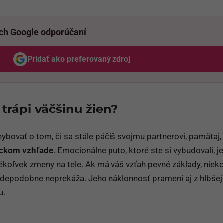
ich Google odporúčaní
Pridať ako preferovaný zdroj
Odzadu, odkaz sa otvorí v novom okne
 trápi väčšinu žien?
hybovať o tom, či sa stále páčiš svojmu partnerovi, pamätaj,
yzickom vzhľade
. Emocionálne puto, ktoré ste si vybudovali, j
ékoľvek zmeny na tele. Ak má váš vzťah pevné základy, nieko
vdepodobne neprekáža. Jeho náklonnosť pramení aj z hlbšej 
u.