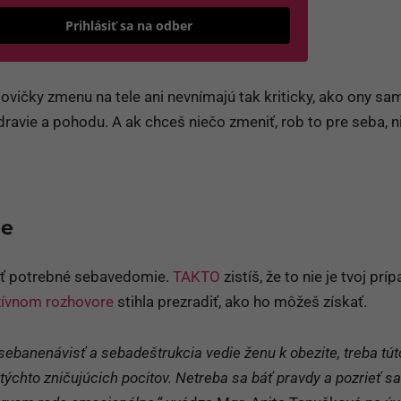
(otvorí sa v novom okne)
DPR a podľa
Podmienok ochrany súkromia
a
Podmienok
(otvorí sa v novom okne)
užívania
.
*
Odošle formulár 
Prihlásiť sa na odber
lovičky zmenu na tele ani nevnímajú tak kriticky, ako ony sa
ravie a pohodu. A ak chceš niečo zmeniť, rob to pre seba, n
ie
ať potrebné sebavedomie.
TAKTO
zistíš, že to nie je tvoj príp
zívnom rozhovore
stihla prezradiť, ako ho môžeš získať.