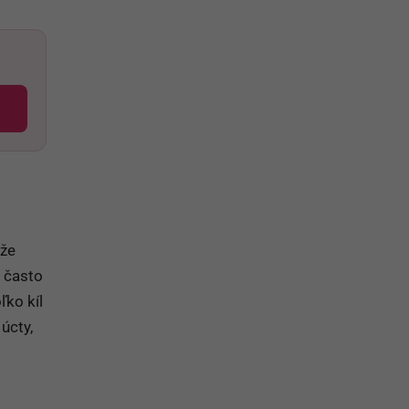
 že
e často
ľko kíl
úcty,