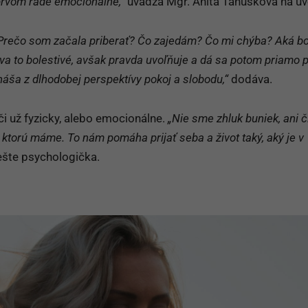
 sebanenávisť a sebadeštrukcia vedie ženu k obezite, treba tú
 týchto zničujúcich pocitov. Netreba sa báť pravdy a pozrieť s
v prvom rade emocionálne,“
uvádza Mgr. Anita Tanušková na úv
 Prečo som začala priberať? Čo zajedám? Čo mi chýba? Aká bo
a to bolestivé, avšak pravda uvoľňuje a dá sa potom priamo p
ináša z dlhodobej perspektívy pokoj a slobodu,“
dodáva.
 či už fyzicky, alebo emocionálne.
„Nie sme zhluk buniek, ani č
ktorú máme. To nám pomáha prijať seba a život taký, aký je v
ešte psychologička.