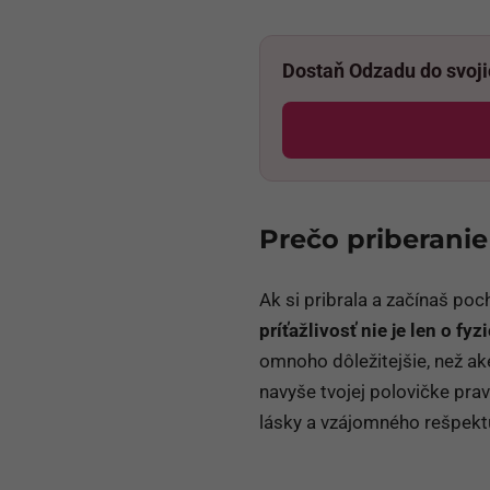
Dostaň Odzadu do svoj
Prečo priberanie
Ak si pribrala a začínaš poc
príťažlivosť nie je len o f
omnoho dôležitejšie, než ak
navyše tvojej polovičke pra
lásky a vzájomného rešpekt