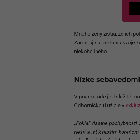
G
po
Mnohé ženy zistia, že ich po
Zameraj sa preto na svoje zd
niekoho iného.
Nízke sebavedom
V prvom rade je dôležité m
Odborníčka ti už ale v
exklu