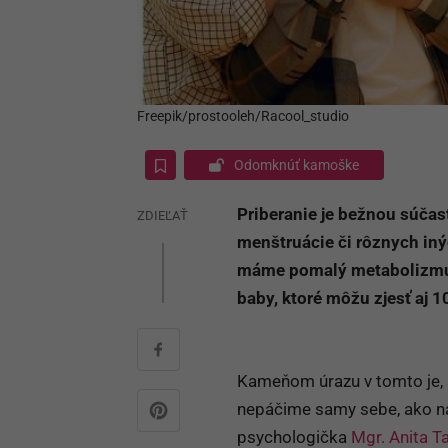
Freepik/prostooleh/Racool_studio
Odomknúť kamoške
Priberanie je bežnou súčas
ZDIEĽAŤ
menštruácie či rôznych iný
máme pomalý metabolizmus.
baby, ktoré môžu zjesť aj 
Kameňom úrazu v tomto je, 
nepáčime samy sebe, ako ná
psychologička
Mgr. Anita 