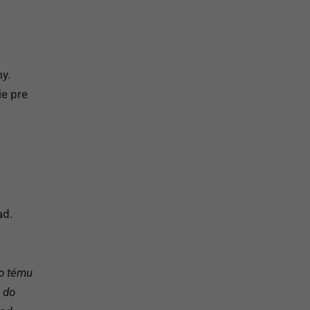
na prihlásenie sa na odber newslettera
my.
ie pre
ad.