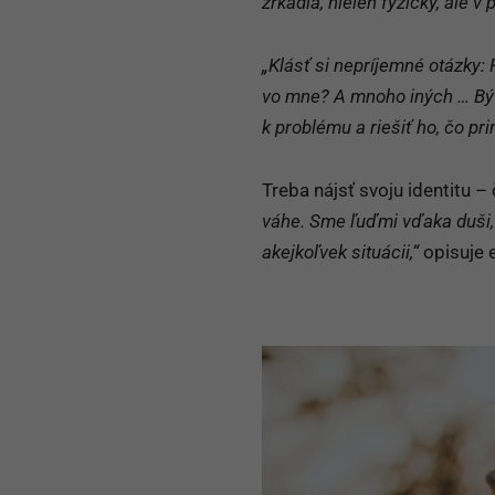
„Pokiaľ vlastné pochybnosti,
riešiť a ísť k hlbším koreňom
zrkadla, nielen fyzicky, ale 
„Klásť si nepríjemné otázky:
vo mne? A mnoho iných … Býv
k problému a riešiť ho, čo pr
Treba nájsť svoju identitu –
váhe. Sme ľuďmi vďaka duši, 
akejkoľvek situácii,“
opisuje 