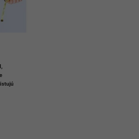
l,
e
istujú