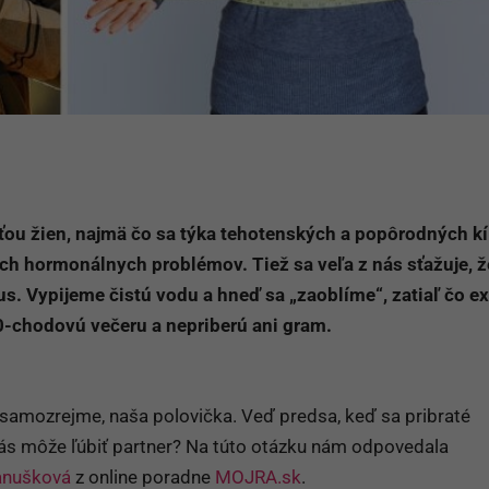
ťou žien, najmä čo sa týka tehotenských a popôrodných kí
ch hormonálnych problémov. Tiež sa veľa z nás sťažuje, ž
 Vypijeme čistú vodu a hneď sa „zaoblíme“, zatiaľ čo ex
10-chodovú večeru a nepriberú ani gram.
samozrejme, naša polovička. Veď predsa, keď sa pribraté
s môže ľúbiť partner? Na túto otázku nám odpovedala
Tanušková
z online poradne
MOJRA.sk
.