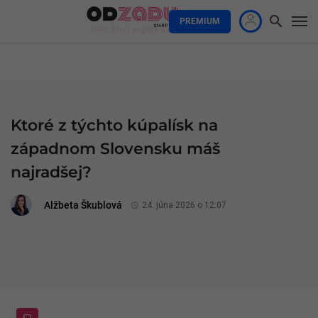
PREMIUM
Ktoré z týchto kúpalísk na
západnom Slovensku máš
najradšej?
Alžbeta Škublová
24. júna 2026 o 12:07