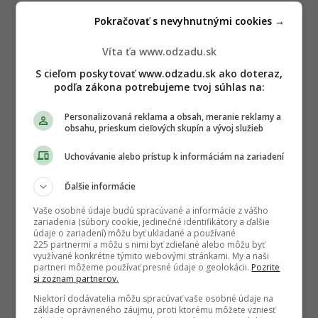
Pokračovať s nevyhnutnými cookies →
Víta ťa www.odzadu.sk
S cieľom poskytovať www.odzadu.sk ako doteraz,
podľa zákona potrebujeme tvoj súhlas na:
Personalizovaná reklama a obsah, meranie reklamy a
obsahu, prieskum cieľových skupín a vývoj služieb
Uchovávanie alebo prístup k informáciám na zariadení
Ďalšie informácie
Vaše osobné údaje budú spracúvané a informácie z vášho
zariadenia (súbory cookie, jedinečné identifikátory a ďalšie
údaje o zariadení) môžu byť ukladané a používané
225 partnermi a môžu s nimi byť zdieľané alebo môžu byť
využívané konkrétne týmito webovými stránkami. My a naši
partneri môžeme používať presné údaje o geolokácii.
Pozrite
si zoznam partnerov.
Niektorí dodávatelia môžu spracúvať vaše osobné údaje na
základe oprávneného záujmu, proti ktorému môžete vzniesť