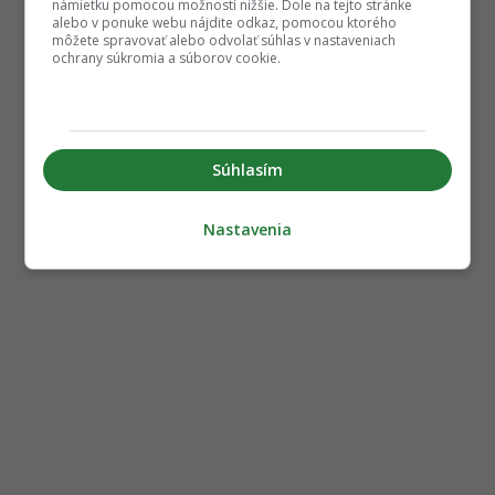
námietku pomocou možností nižšie. Dole na tejto stránke
alebo v ponuke webu nájdite odkaz, pomocou ktorého
môžete spravovať alebo odvolať súhlas v nastaveniach
ochrany súkromia a súborov cookie.
Súhlasím
Nastavenia