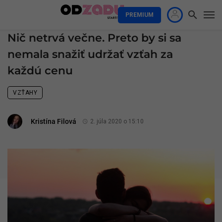
PREMIUM
Nič netrvá večne. Preto by si sa
nemala snažiť udržať vzťah za
každú cenu
VZŤAHY
Kristína Filová
2. júla 2020 o 15:10