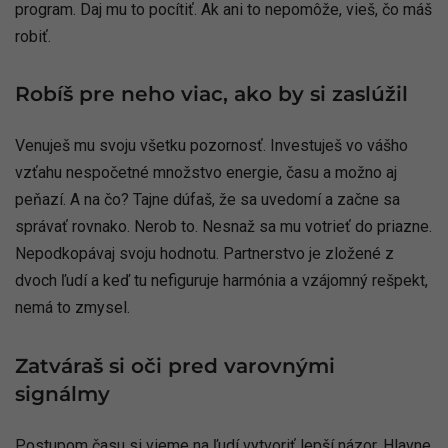
program. Daj mu to pocítiť. Ak ani to nepomôže, vieš, čo máš
robiť.
Robíš pre neho viac, ako by si zaslúžil
Venuješ mu svoju všetku pozornosť. Investuješ vo vášho
vzťahu nespočetné množstvo energie, času a možno aj
peňazí. A na čo? Tajne dúfaš, že sa uvedomí a začne sa
správať rovnako. Nerob to. Nesnaž sa mu votrieť do priazne.
Nepodkopávaj svoju hodnotu. Partnerstvo je zložené z
dvoch ľudí a keď tu nefiguruje harmónia a vzájomný rešpekt,
nemá to zmysel.
Zatváraš si oči pred varovnými
signálmy
Postupom času si vieme na ľudí vytvoriť lepší názor. Hlavne