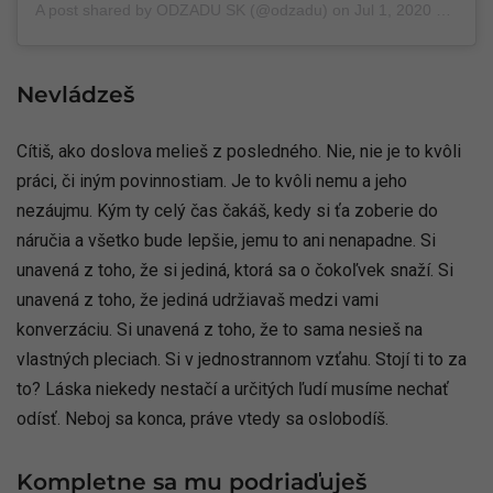
A post shared by
ODZADU SK
(@odzadu) on
Jul 1, 2020 at 11:06am PDT
Nevládzeš
Cítiš, ako doslova melieš z posledného. Nie, nie je to kvôli
práci, či iným povinnostiam. Je to kvôli nemu a jeho
nezáujmu. Kým ty celý čas čakáš, kedy si ťa zoberie do
náručia a všetko bude lepšie, jemu to ani nenapadne. Si
unavená z toho, že si jediná, ktorá sa o čokoľvek snaží. Si
unavená z toho, že jediná udržiavaš medzi vami
konverzáciu. Si unavená z toho, že to sama nesieš na
vlastných pleciach. Si v jednostrannom vzťahu. Stojí ti to za
to? Láska niekedy nestačí a určitých ľudí musíme nechať
odísť. Neboj sa konca, práve vtedy sa oslobodíš.
Kompletne sa mu podriaďuješ