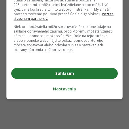
údaje o zariadení) môžu byť ukladané a používané
225 partnermi a môžu s nimi byť zdieľané alebo môžu byť
využívané konkrétne týmito webovými stránkami. My a naši
partneri môžeme používať presné údaje o geolokácii.
Pozrite
si zoznam partnerov.
Niektorí dodávatelia môžu spracúvať vaše osobné údaje na
základe oprávneného záujmu, proti ktorému môžete vzniesť
námietku pomocou možností nižšie. Dole na tejto stránke
alebo v ponuke webu nájdite odkaz, pomocou ktorého
môžete spravovať alebo odvolať súhlas v nastaveniach
ochrany súkromia a súborov cookie.
Súhlasím
Nastavenia