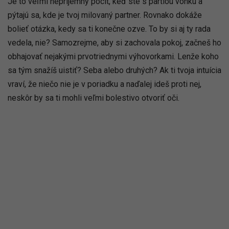
Je to veľmi nepríjemný pocit, keď ste s partiou vonku a
pýtajú sa, kde je tvoj milovaný partner. Rovnako dokáže
bolieť otázka, kedy sa ti konečne ozve. To by si aj ty rada
vedela, nie? Samozrejme, aby si zachovala pokoj, začneš ho
obhajovať nejakými prvotriednymi výhovorkami. Lenže koho
sa tým snažíš uistiť? Seba alebo druhých? Ak ti tvoja intuícia
vraví, že niečo nie je v poriadku a naďalej ideš proti nej,
neskôr by sa ti mohli veľmi bolestivo otvoriť oči.