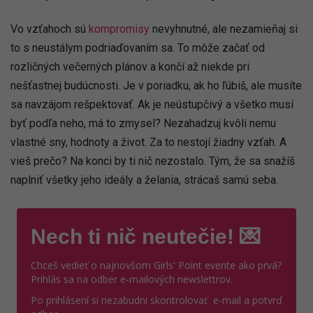
Vo vzťahoch sú
kompromisy
nevyhnutné, ale nezamieňaj si
to s neustálym podriaďovaním sa. To môže začať od
rozličných večerných plánov a končí až niekde pri
nešťastnej budúcnosti. Je v poriadku, ak ho ľúbiš, ale musíte
sa navzájom rešpektovať. Ak je neústupčivý a všetko musí
byť podľa neho, má to zmysel? Nezahadzuj kvôli nemu
vlastné sny, hodnoty a život. Za to nestojí žiadny vzťah. A
vieš prečo? Na konci by ti nič nezostalo. Tým, že sa snažíš
naplniť všetky jeho ideály a želania, strácaš samú seba.
Nech ti nič neutečie! 💌
Chceš vedieť o najnovšom Girls' Point evente ako prvá?
Prihlás sa na odber e-mailových newslettrov.
Po prihlásení si nezabudni skontrolovať e-mail a potvrď