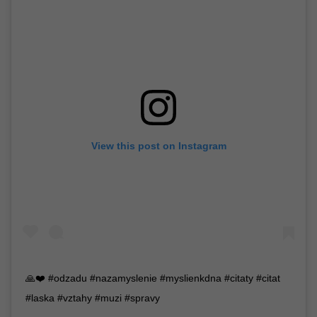
View this post on Instagram
🙏❤️ #odzadu #nazamyslenie #myslienkdna #citaty #citat
#laska #vztahy #muzi #spravy