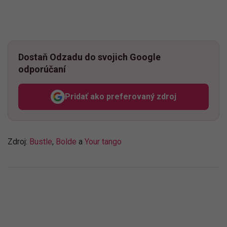
Dostaň Odzadu do svojich Google
odporúčaní
Pridať ako preferovaný zdroj
Odzadu, odkaz sa otvorí v n
Zdroj:
Bustle
,
Bolde
a
Your tango