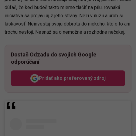
dúfaš, že keď budeš takto mierne tlačiť na pílu, rovnaká
iniciatíva sa prejaví aj z jeho strany. Neži v ilúzií a urob si
láskavosť. Neinvestuj svoju dobrotu do niekoho, kto o to ani
trochu nestojí. Nesnaž sa o nemožné a rozhodne nečakaj.
Dostaň Odzadu do svojich Google
odporúčaní
Pridať ako preferovaný zdroj
Odzadu, odkaz sa otvorí v n