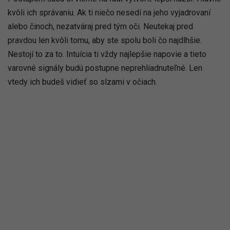
kvôli ich správaniu. Ak ti niečo nesedí na jeho vyjadrovaní
alebo činoch, nezatváraj pred tým oči. Neutekaj pred
pravdou len kvôli tomu, aby ste spolu boli čo najdlhšie.
Nestojí to za to. Intuícia ti vždy najlepšie napovie a tieto
varovné signály budú postupne neprehliadnuteľné. Len
vtedy ich budeš vidieť so slzami v očiach.