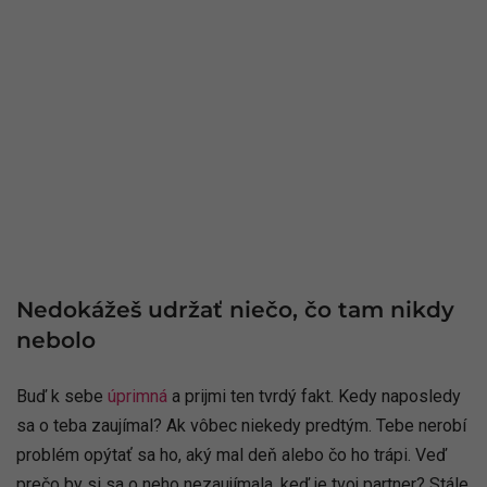
Nedokážeš udržať niečo, čo tam nikdy
nebolo
Buď k sebe
úprimná
a prijmi ten tvrdý fakt. Kedy naposledy
sa o teba zaujímal? Ak vôbec niekedy predtým. Tebe nerobí
problém opýtať sa ho, aký mal deň alebo čo ho trápi. Veď
prečo by si sa o neho nezaujímala, keď je tvoj partner? Stále