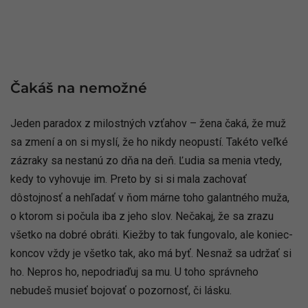
Čakáš na nemožné
Jeden paradox z milostných vzťahov – žena čaká, že muž
sa zmení a on si myslí, že ho nikdy neopustí. Takéto veľké
zázraky sa nestanú zo dňa na deň. Ľudia sa menia vtedy,
kedy to vyhovuje im. Preto by si si mala zachovať
dôstojnosť a nehľadať v ňom márne toho galantného muža,
o ktorom si počula iba z jeho slov. Nečakaj, že sa zrazu
všetko na dobré obráti. Kiežby to tak fungovalo, ale koniec-
koncov vždy je všetko tak, ako má byť. Nesnaž sa udržať si
ho. Nepros ho, nepodriaďuj sa mu. U toho správneho
nebudeš musieť bojovať o pozornosť, či lásku.