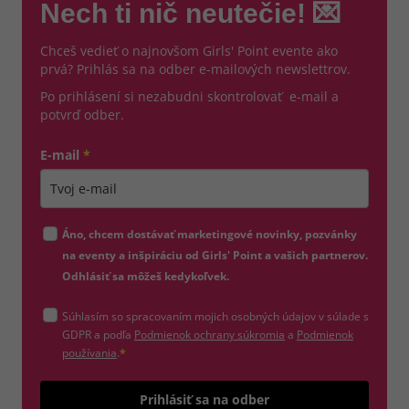
Nech ti nič neutečie! 💌
Chceš vedieť o najnovšom Girls' Point evente ako
prvá? Prihlás sa na odber e-mailových newslettrov.
Po prihlásení si nezabudni skontrolovať e-mail a
potvrď odber.
E-mail
*
Zadajte platnú e-mailovú adresu
Áno, chcem dostávať marketingové novinky, pozvánky
na eventy a inšpiráciu od Girls' Point a vašich partnerov.
Odhlásiť sa môžeš kedykoľvek.
Súhlasím so spracovaním mojich osobných údajov v súlade s
(otvorí sa v novom okne)
GDPR a podľa
Podmienok ochrany súkromia
a
Podmienok
(otvorí sa v novom okne)
používania
.
*
Odošle
Prihlásiť sa na odber