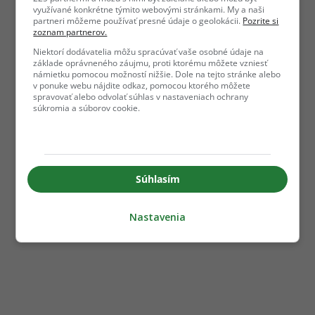
využívané konkrétne týmito webovými stránkami. My a naši
partneri môžeme používať presné údaje o geolokácii.
Pozrite si
zoznam partnerov.
Niektorí dodávatelia môžu spracúvať vaše osobné údaje na
základe oprávneného záujmu, proti ktorému môžete vzniesť
námietku pomocou možností nižšie. Dole na tejto stránke alebo
v ponuke webu nájdite odkaz, pomocou ktorého môžete
spravovať alebo odvolať súhlas v nastaveniach ochrany
súkromia a súborov cookie.
Súhlasím
Nastavenia