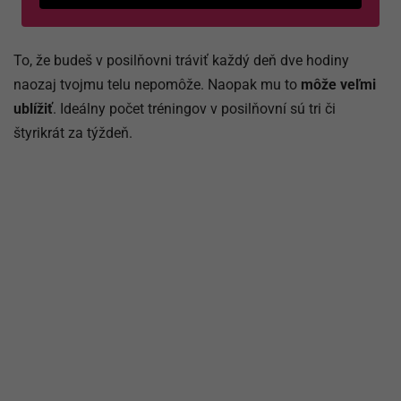
To, že budeš v posilňovni tráviť každý deň dve hodiny
naozaj tvojmu telu nepomôže. Naopak mu to
môže veľmi
ublížiť
. Ideálny počet tréningov v posilňovní sú tri či
štyrikrát za týždeň.