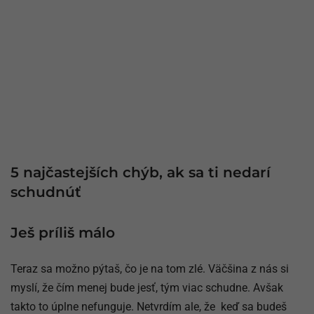
5 najčastejších chýb, ak sa ti nedarí
schudnúť
Ješ príliš málo
Teraz sa možno pýtaš, čo je na tom zlé. Väčšina z nás si
myslí, že čím menej bude jesť, tým viac schudne. Avšak
takto to úplne nefunguje. Netvrdím ale, že keď sa budeš