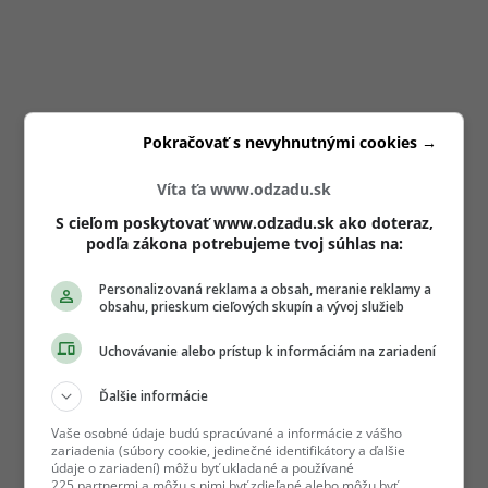
Pokračovať s nevyhnutnými cookies →
Víta ťa www.odzadu.sk
S cieľom poskytovať www.odzadu.sk ako doteraz,
podľa zákona potrebujeme tvoj súhlas na:
Personalizovaná reklama a obsah, meranie reklamy a
obsahu, prieskum cieľových skupín a vývoj služieb
Uchovávanie alebo prístup k informáciám na zariadení
Ďalšie informácie
Vaše osobné údaje budú spracúvané a informácie z vášho
zariadenia (súbory cookie, jedinečné identifikátory a ďalšie
údaje o zariadení) môžu byť ukladané a používané
225 partnermi a môžu s nimi byť zdieľané alebo môžu byť