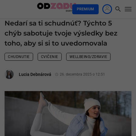
PREMIUM
Nedarí sa ti schudnúť? Týchto 5
chýb sabotuje tvoje výsledky bez
toho, aby si si to uvedomovala
CHUDNUTIE
CVIČENIE
WELLBEING/ZDRAVIE
Lucia Debnárová
26. decembra 2025 o 12:51