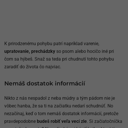
K prirodzenému pohybu patrí napríklad varenie,
upratovanie, prechádzky
so psom alebo hocičo iné pri
čom sa hýbeš. Snaž sa teda pri chudnutí tohto pohybu
zaradiť do života čo najviac.
Nemáš dostatok informácií
Nikto z nás nespadol z neba múdry a tým pádom nie je
vôbec hanba, že sa ti na začiatku nedarí schudnúť. No
nezačínaj, keď o tom nemáš dostatok informácií, pretože
pravdepodobne
budeš robiť veľa vecí zle
. Si začiatočníčka