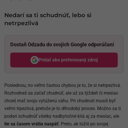
Nedarí sa ti schudnúť, lebo si
netrpezlivá
Dostaň Odzadu do svojich Google odporúčaní
Pridať ako preferovaný zdroj
Odzadu, odkaz sa otvorí v nov
Poslednou, no veľmi častou chybou je to, že si netrpezlivá.
Rozhodneš sa začať chudnúť, ale už za týždeň či mesiac
chceš mať svoju vytúženú váhu. Pri chudnutí musíš byť
veľmi trpezlivá, pretože je to dlhodobý proces. Možno sa ti
podarí schudnúť všetky nadbytočné kilá aj za mesiac, ale
tie sa časom vrátia naspäť
. Preto, ak túžiš po svojej