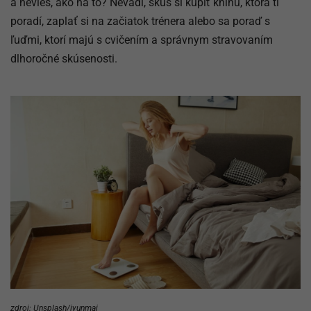
a nevieš, ako na to? Nevadí, skús si kúpiť knihu, ktorá ti
poradí, zaplať si na začiatok trénera alebo sa poraď s
ľuďmi, ktorí majú s cvičením a správnym stravovaním
dlhoročné skúsenosti.
zdroj: Unsplash/iyunmai