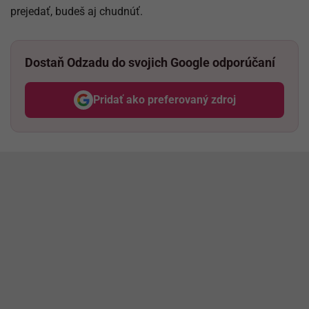
prejedať, budeš aj chudnúť.
Dostaň Odzadu do svojich Google odporúčaní
Pridať ako preferovaný zdroj
Odzadu, odkaz sa otvorí v nov