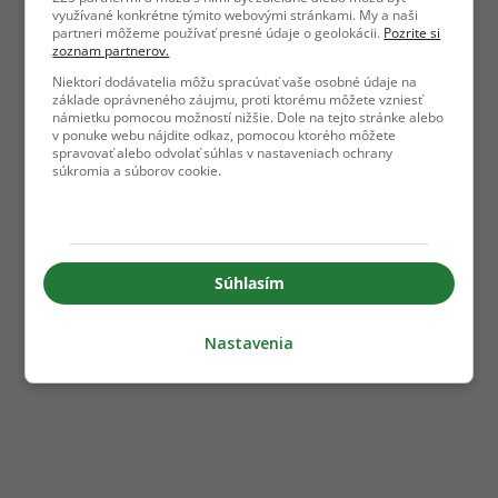
využívané konkrétne týmito webovými stránkami. My a naši
partneri môžeme používať presné údaje o geolokácii.
Pozrite si
zoznam partnerov.
Niektorí dodávatelia môžu spracúvať vaše osobné údaje na
základe oprávneného záujmu, proti ktorému môžete vzniesť
námietku pomocou možností nižšie. Dole na tejto stránke alebo
v ponuke webu nájdite odkaz, pomocou ktorého môžete
spravovať alebo odvolať súhlas v nastaveniach ochrany
súkromia a súborov cookie.
Súhlasím
Nastavenia