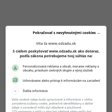
Pokračovať s nevyhnutnými cookies →
Víta ťa www.odzadu.sk
S cieľom poskytovať www.odzadu.sk ako doteraz,
podľa zákona potrebujeme tvoj súhlas na:
Personalizovaná reklama a obsah, meranie reklamy a
obsahu, prieskum cieľových skupín a vývoj služieb
Uchovávanie alebo prístup k informáciám na zariadení
Ďalšie informácie
Vaše osobné údaje budú spracúvané a informácie z vášho
zariadenia (súbory cookie, jedinečné identifikátory a ďalšie
údaje o zariadení) môžu byť ukladané a používané
225 partnermi a môžu s nimi byť zdieľané alebo môžu byť