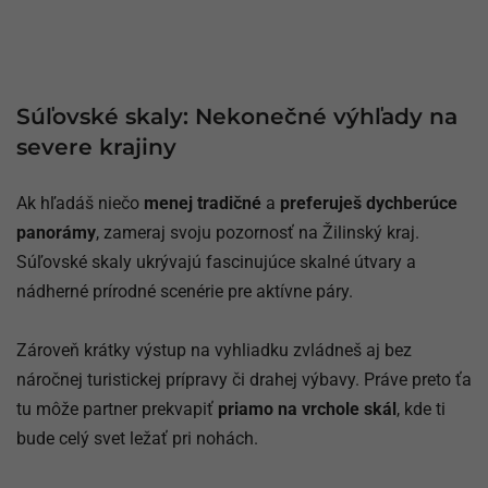
Súľovské skaly: Nekonečné výhľady na
severe krajiny
Ak hľadáš niečo
menej tradičné
a
preferuješ dychberúce
panorámy
, zameraj svoju pozornosť na Žilinský kraj.
Súľovské skaly ukrývajú fascinujúce skalné útvary a
nádherné prírodné scenérie pre aktívne páry.
Zároveň krátky výstup na vyhliadku zvládneš aj bez
náročnej turistickej prípravy či drahej výbavy. Práve preto ťa
tu môže partner prekvapiť
priamo na vrchole skál
, kde ti
bude celý svet ležať pri nohách.