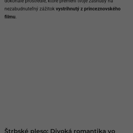
dokonalé prostredie, ktoré premení tvoje zásnuby na
nezabudnuteľný zážitok
vystrihnutý z princeznovského
filmu
.
Štrbské pleso: Divoká romantika vo