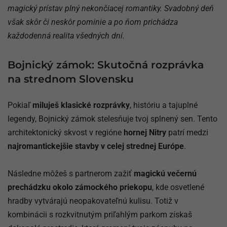
magický prístav plný nekončiacej romantiky. Svadobný deň
však skôr či neskôr pominie a po ňom prichádza
každodenná realita všedných dní.
Bojnický zámok: Skutočná rozprávka
na strednom Slovensku
Pokiaľ
miluješ klasické rozprávky
, históriu a tajuplné
legendy, Bojnický zámok stelesňuje tvoj splnený sen. Tento
architektonický skvost v regióne
hornej Nitry
patrí medzi
najromantickejšie stavby v celej strednej Európe
.
Následne môžeš s partnerom zažiť
magickú večernú
prechádzku okolo zámockého priekopu
, kde osvetlené
hradby vytvárajú neopakovateľnú kulisu. Totiž v
kombinácii s rozkvitnutým priľahlým parkom získaš