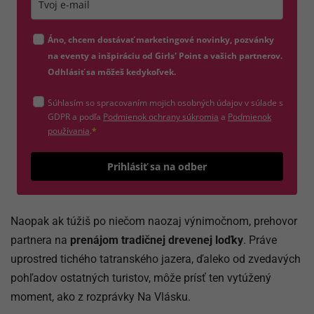
Zadajte platnú e-mailovú adresu
Áno, chcem dostávať marketingové novinky, pozvánky
na eventy a inšpiráciu od Girls' Point a vašich partnerov.
Odhlásiť sa môžeš kedykoľvek.
Súhlasím so spracovaním mojich osobných údajov v súlade s
(otvorí sa v novom okne)
GDPR a podľa
Podmienok ochrany súkromia
a
Podmienok
(otvorí sa v novom okne)
používania
.
*
Odošle
Prihlásiť sa na odber
Naopak ak túžiš po niečom naozaj výnimočnom, prehovor
partnera na
prenájom tradičnej drevenej loďky
. Práve
uprostred tichého tatranského jazera, ďaleko od zvedavých
pohľadov ostatných turistov, môže prísť ten vytúžený
moment, ako z rozprávky Na Vlásku.