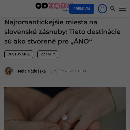
PREMIUM
Najromantickejšie miesta na
slovenské zásnuby: Tieto destinácie
sú ako stvorené pre „ÁNO“
CESTOVANIE
VZŤAHY
Nela Nádašská
2. júna 2026 o 10:11