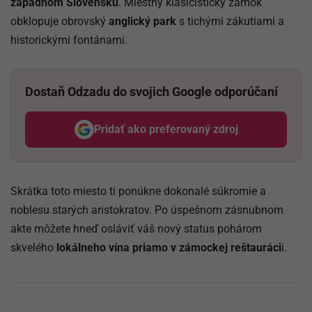
západnom Slovensku
. Miestny klasicistický zámok
obklopuje obrovský
anglický park
s tichými zákutiami a
historickými fontánami.
Dostaň Odzadu do svojich Google odporúčaní
Pridať ako preferovaný zdroj
Odzadu, odkaz sa otvorí v nov
Skrátka toto miesto ti ponúkne dokonalé súkromie a
noblesu starých aristokratov. Po úspešnom zásnubnom
akte môžete hneď osláviť váš nový status pohárom
skvelého
lokálneho vína priamo v zámockej reštauráci
i.