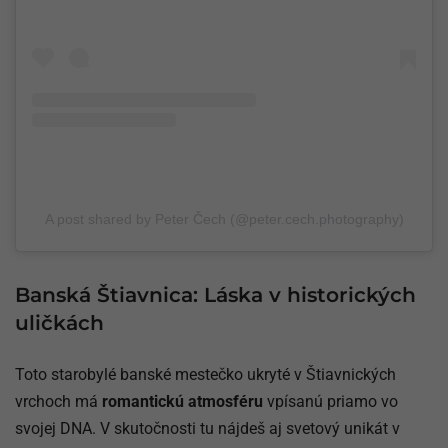
A post shared by Peter Čech (@peter.cech.photography)
Banská Štiavnica: Láska v historických
uličkách
Toto starobylé banské mestečko ukryté v Štiavnických
vrchoch má
romantickú atmosféru
vpísanú priamo vo
svojej DNA. V skutočnosti tu nájdeš aj svetový unikát v