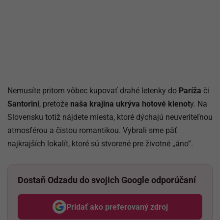
Nemusíte pritom vôbec kupovať drahé letenky do
Paríža
či
Santorini
, pretože
naša krajina ukrýva hotové klenot
y. Na
Slovensku totiž nájdete miesta, ktoré dýchajú neuveriteľnou
atmosférou a čistou romantikou. Vybrali sme päť
najkrajších lokalít, ktoré sú stvorené pre životné „áno“.
Dostaň Odzadu do svojich Google odporúčaní
Pridať ako preferovaný zdroj
Odzadu, odkaz sa otvorí v nov