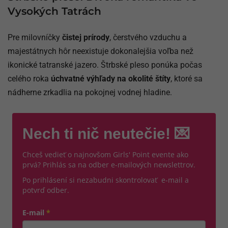
Vysokých Tatrách
Pre milovníčky
čistej prírody
, čerstvého vzduchu a
majestátnych hôr neexistuje dokonalejšia voľba než
ikonické tatranské jazero. Štrbské pleso ponúka počas
celého roka
úchvatné výhľady na okolité štíty
, ktoré sa
nádherne zrkadlia na pokojnej vodnej hladine.
Nech ti nič neutečie! 💌
Chceš vedieť o najnovšom Girls' Point evente ako
prvá? Prihlás sa na odber e-mailových newslettrov.
Po prihlásení si nezabudni skontrolovať e-mail a
potvrď odber.
E-mail
*