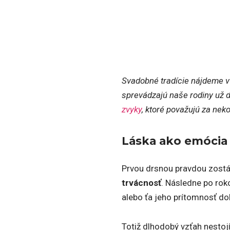
Svadobné tradície nájdeme v
sprevádzajú naše rodiny už 
zvyky
, ktoré považujú za ne
Láska ako emócia
Prvou drsnou pravdou zostáv
trvácnosť
. Následne po rok
alebo ťa jeho prítomnosť do
Totiž dlhodobý vzťah nesto