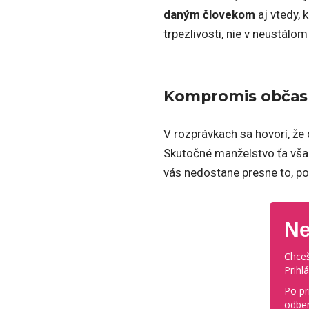
daným človekom
aj vtedy, 
trpezlivosti, nie v neustálom
Kompromis občas 
V rozprávkach sa hovorí, že
Skutočné manželstvo ťa však
vás nedostane presne to, po 
Ne
Chceš
Prihl
Po pr
odber