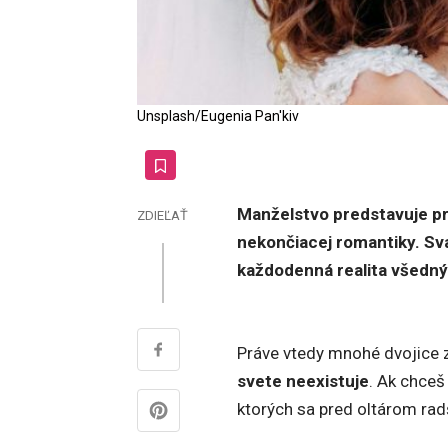
Unsplash/Eugenia Pan'kiv
Manželstvo predstavuje pr
ZDIEĽAŤ
nekončiacej romantiky. Sv
každodenná realita všedný
Práve vtedy mnohé dvojice z
svete neexistuje
. Ak chceš
ktorých sa pred oltárom radš