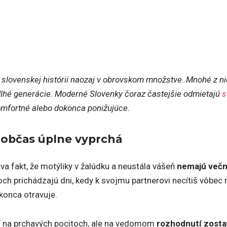
 slovenskej histórii naozaj v obrovskom množstve. Mnohé z n
dlhé generácie. Moderné Slovenky čoraz častejšie odmietajú
s
komfortné alebo dokonca ponižujúce.
 občas úplne vyprchá
a fakt, že motýliky v žalúdku a neustála vášeň
nemajú več
och prichádzajú dni, kedy k svojmu partnerovi necítiš vôbec 
konca otravuje.
jí na prchavých pocitoch, ale na vedomom
rozhodnutí zosta