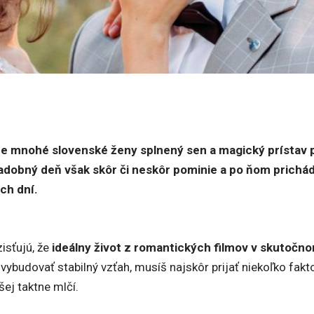
e mnohé slovenské ženy splnený sen a magický prístav 
adobný deň však skôr či neskôr pominie a po ňom prichá
ch dní.
isťujú, že
ideálny život z romantických filmov v skutočn
 vybudovať stabilný vzťah, musíš najskôr prijať niekoľko fakto
ej taktne mlčí.