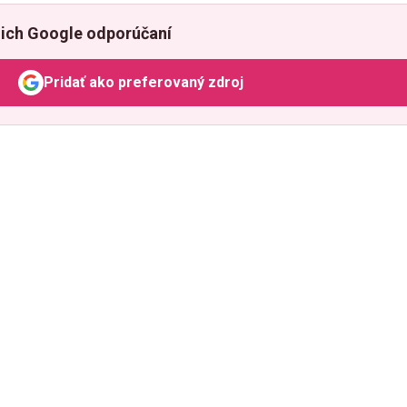
ich Google odporúčaní
Pridať ako preferovaný zdroj
Odzadu, odkaz sa otvorí v novom okne