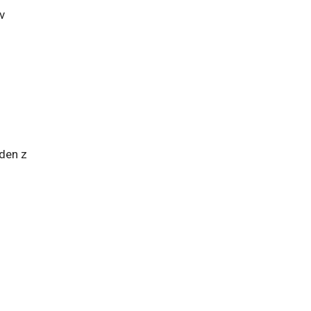
v
eden z