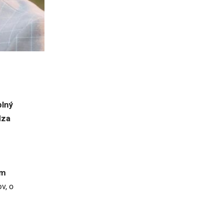
plný
dza
om
v, o