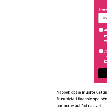
E-ma
Zada
Á
p
v
S
s
P
Naopak obaja
musíte ustúp
frustrácie. Hľadanie spoločn
partnerov pohľad na svet.