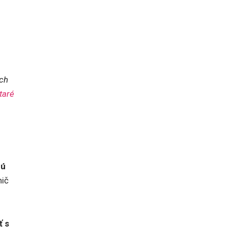
ich
taré
nú
nič
ť s