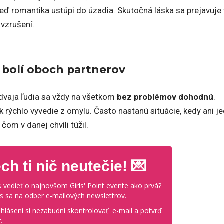
keď romantika ustúpi do úzadia. Skutočná láska sa prejavuje 
 vzrušení.
bolí oboch partnerov
 dvaja ľudia sa vždy na všetkom
bez problémov dohodnú
.
 rýchlo vyvedie z omylu. Často nastanú situácie, kedy ani j
čom v danej chvíli túžil.
ch ti nič neutečie! 💌
 vedieť o najnovšom Girls' Point evente ako prvá?
ás sa na odber e-mailových newslettrov.
ihlásení si nezabudni skontrolovať e-mail a potvrď
.