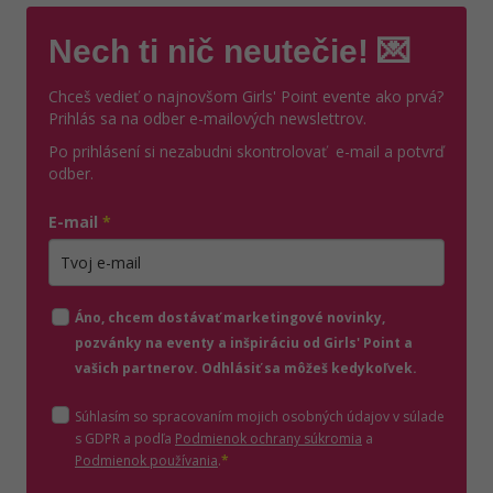
Nech ti nič neutečie! 💌
Chceš vedieť o najnovšom Girls' Point evente ako prvá?
Prihlás sa na odber e-mailových newslettrov.
Po prihlásení si nezabudni skontrolovať e-mail a potvrď
odber.
E-mail
*
Zadajte platnú e-mailovú adresu
Áno, chcem dostávať marketingové novinky,
pozvánky na eventy a inšpiráciu od Girls' Point a
vašich partnerov. Odhlásiť sa môžeš kedykoľvek.
Súhlasím so spracovaním mojich osobných údajov v súlade
(otvorí sa v novom o
s GDPR a podľa
Podmienok ochrany súkromia
a
(otvorí sa v novom okne)
Podmienok používania
.
*