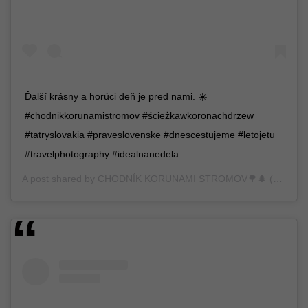
Ďalší krásny a horúci deň je pred nami. ☀️
#chodnikkorunamistromov #ścieżkawkoronachdrzew
#tatryslovakia #praveslovenske #dnescestujeme #letojetu
#travelphotography #idealnanedela
A post shared by
CHODNÍK KORUNAMI STROMOV🌳🌲
(@chodnik_korunami_stromov) on