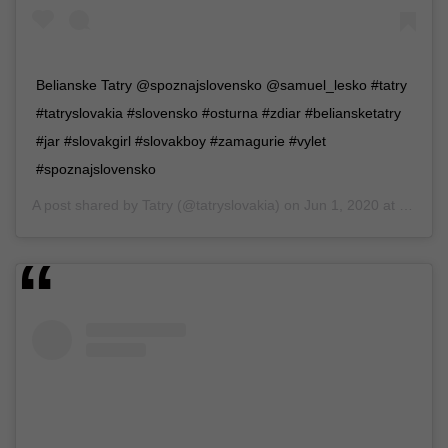
Belianske Tatry @spoznajslovensko @samuel_lesko #tatry
#tatryslovakia #slovensko #osturna #zdiar #beliansketatry
#jar #slovakgirl #slovakboy #zamagurie #vylet
#spoznajslovensko
A post shared by
Tatry
(@tatryslovakia) on
Jun 1, 2020 at 1:10pm PDT