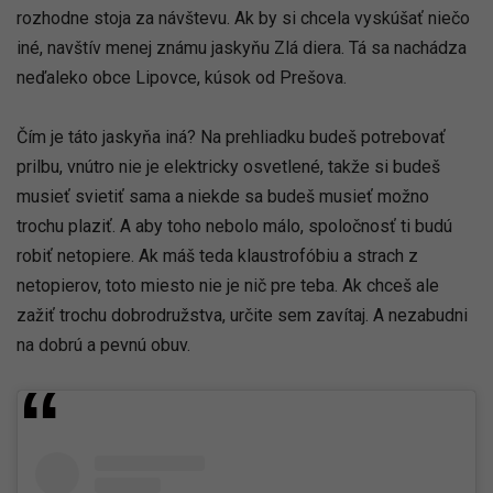
rozhodne stoja za návštevu. Ak by si chcela vyskúšať niečo
iné, navštív menej známu jaskyňu Zlá diera. Tá sa nachádza
neďaleko obce Lipovce, kúsok od Prešova.
Čím je táto jaskyňa iná? Na prehliadku budeš potrebovať
prilbu, vnútro nie je elektricky osvetlené, takže si budeš
musieť svietiť sama a niekde sa budeš musieť možno
trochu plaziť. A aby toho nebolo málo, spoločnosť ti budú
robiť netopiere. Ak máš teda klaustrofóbiu a strach z
netopierov, toto miesto nie je nič pre teba. Ak chceš ale
zažiť trochu dobrodružstva, určite sem zavítaj. A nezabudni
na dobrú a pevnú obuv.