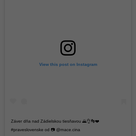
View this post on Instagram
Záver dňa nad Zádielskou tiesňavou 🌄👌👣❤️
#praveslovenske od 📷 @mace.cina