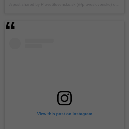
A post shared by
PraveSlovenske.sk
(@praveslovenske) on
May 
View this post on Instagram