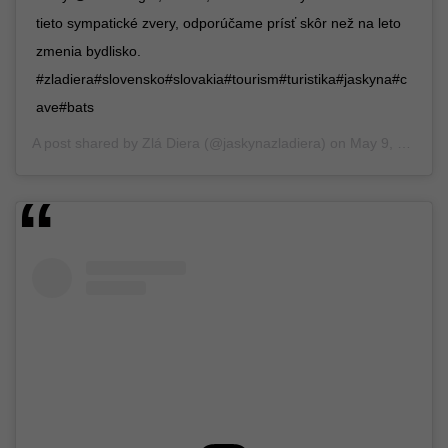
tieto sympatické zvery, odporúčame prísť skôr než na leto
zmenia bydlisko.
#zladiera#slovensko#slovakia#tourism#turistika#jaskyna#c
ave#bats
A post shared by
Zlá Diera
(@jaskynazladiera) on
May 9, 2019 at 1:02am PDT