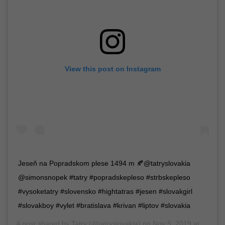
View this post on Instagram
Jeseň na Popradskom plese 1494 m 🍂@tatryslovakia
@simonsnopek #tatry #popradskepleso #strbskepleso
#vysoketatry #slovensko #hightatras #jesen #slovakgirl
#slovakboy #vylet #bratislava #krivan #liptov #slovakia
A post shared by
Tatry
(@tatryslovakia) on
Nov 5, 2019 at 10:02am PST