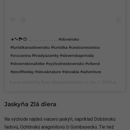
☀️🐾🏞🙃 . . . . . . . . . . . . . #slovensko
#turistikanaslovensku #turistika #cestounecestou
#zrucanina #hradyazamky #slovenskapriroda
#slovenskonafotke #vychodneslovensko #víkend
#picoftheday #slovaknature #slovakia #adventure
A post shared by
Kuta
(@kutanchamon) on
Jun 7, 2020 at 7:03am PDT
Jaskyňa Zlá diera
Na východe nájdeš viacero jaskýň, napríklad Dobšinskú
ľadovú, Ochtinskú aragonitovú či Gombaseckú. Tie tiež