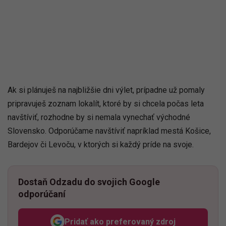
Ak si plánuješ na najbližšie dni výlet, prípadne už pomaly
pripravuješ zoznam lokalít, ktoré by si chcela počas leta
navštíviť, rozhodne by si nemala vynechať východné
Slovensko. Odporúčame navštíviť napríklad mestá Košice,
Bardejov či Levoču, v ktorých si každý príde na svoje.
Dostaň Odzadu do svojich Google
odporúčaní
Pridať ako preferovaný zdroj
Odzadu, odkaz sa otvorí v n