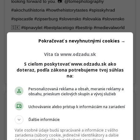
looking forward to you. 📷: @tomephotography
#akochutihistoria #howthehistorytastes #spisskyhrad
#spiscastle #zipserburg #slovensko #slovakia #slovensko
🇸🇰 #tipnavylet #bestplacetogo #besttrip #medievalworld
#medievalhistory #castles_oftheworld #praveslovenske
Pokračovať s nevyhnutnými cookies →
#thisisslovakia #goodideaslovakia #milujemeslovensko
Víta ťa www.odzadu.sk
#kosiceregion #UNESCO #unesconadosah
#visiteuworldheritage
S cieľom poskytovať www.odzadu.sk ako
doteraz, podľa zákona potrebujeme tvoj súhlas
A post shared by
Spišský hrad – Spišské múzeum
(@spisskyhrad_official) on
na:
Personalizovaná reklama a obsah, meranie reklamy a
obsahu, prieskum cieľových skupín a vývoj služieb
Uchovávanie alebo prístup k informáciám na zariadení
Ďalšie informácie
Vaše osobné údaje budú spracúvané a informácie z vášho
zariadenia (súbory cookie, jedinečné identifikátory a ďalšie