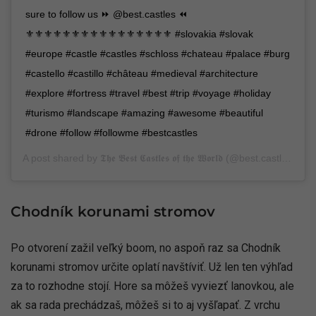
sure to follow us ⏩ @best.castles ⏪
⚜⚜⚜⚜⚜⚜⚜⚜⚜⚜⚜⚜⚜⚜⚜⚜ #slovakia #slovak
#europe #castle #castles #schloss #chateau #palace #burg
#castello #castillo #château #medieval #architecture
#explore #fortress #travel #best #trip #voyage #holiday
#turismo #landscape #amazing #awesome #beautiful
#drone #follow #followme #bestcastles
A post shared by
𝕿𝖍𝖊 𝕭𝖊𝖘𝖙 𝕮𝖆𝖘𝖙𝖑𝖊𝖘 𝖔𝖋 𝖙𝖍𝖊 𝖂𝖔𝖗𝖑𝖉
(@best.castles) on
Chodník korunami stromov
Po otvorení zažil veľký boom, no aspoň raz sa Chodník
korunami stromov určite oplatí navštíviť. Už len ten výhľad
za to rozhodne stojí. Hore sa môžeš vyviezť lanovkou, ale
ak sa rada prechádzaš, môžeš si to aj vyšľapať. Z vrchu