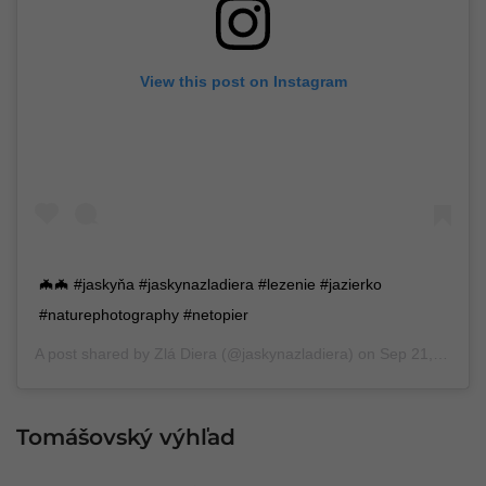
View this post on Instagram
🦇🦇 #jaskyňa #jaskynazladiera #lezenie #jazierko
#naturephotography #netopier
A post shared by
Zlá Diera
(@jaskynazladiera) on
Sep 21, 2019 at 10:32am PDT
Tomášovský výhľad