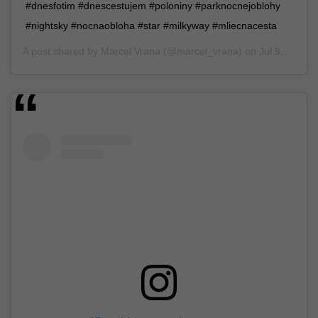
#dnesfotim #dnescestujem #poloniny #parknocnejoblohy
#nightsky #nocnaobloha #star #milkyway #mliecnacesta
A post shared by
Marcel Vrana
(@marcel_vrana) on
Jul 9, 2018 at 12:39pm PDT