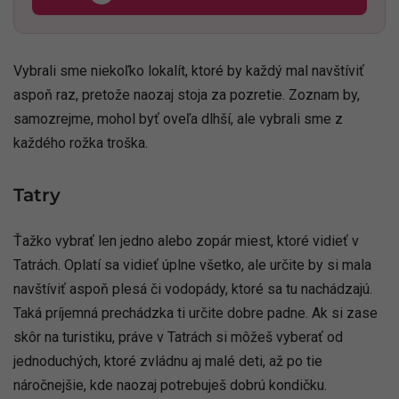
Vybrali sme niekoľko lokalít, ktoré by každý mal navštíviť
aspoň raz, pretože naozaj stoja za pozretie. Zoznam by,
samozrejme, mohol byť oveľa dlhší, ale vybrali sme z
každého rožka troška.
Tatry
Ťažko vybrať len jedno alebo zopár miest, ktoré vidieť v
Tatrách. Oplatí sa vidieť úplne všetko, ale určite by si mala
navštíviť aspoň plesá či vodopády, ktoré sa tu nachádzajú.
Taká príjemná prechádzka ti určite dobre padne. Ak si zase
skôr na turistiku, práve v Tatrách si môžeš vyberať od
jednoduchých, ktoré zvládnu aj malé deti, až po tie
náročnejšie, kde naozaj potrebuješ dobrú kondičku.