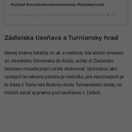
#vyhlad #nezabudnutelnemomenty #laskakprirode
A post shared by
CHODNÍK KORUNAMI STROMOV🌳🌲
(@chodnik_korunami_stromov) on
Zádielska tiesňava a Turniansky hrad
Menej známa lokalita, no ak si niekedy išla autom smerom
zo stredného Slovenska do Košíc, určite si Zádielsku
tiesňavu musela popri ceste obdivovať. Spôsobov, ako
vystúpiť na náhornú plošinu je niekoľko, pre náročnejších je
to trasa z Turne nad Bodvou okolo Turnianskeho hradu, no
môžeš začať aj priamo pod tiesňavou v Zádieli.