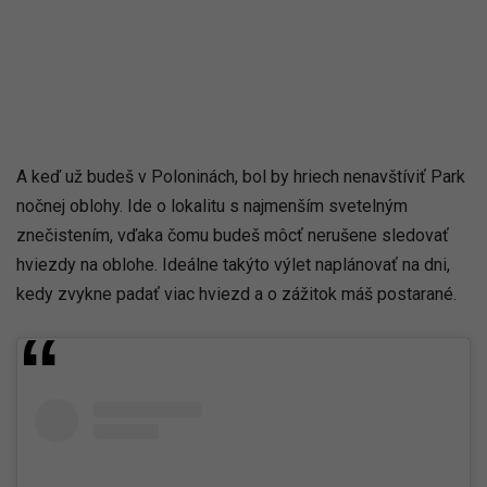
A keď už budeš v Poloninách, bol by hriech nenavštíviť Park
nočnej oblohy. Ide o lokalitu s najmenším svetelným
znečistením, vďaka čomu budeš môcť nerušene sledovať
hviezdy na oblohe. Ideálne takýto výlet naplánovať na dni,
kedy zvykne padať viac hviezd a o zážitok máš postarané.