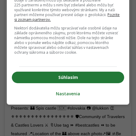
údaje o zariadení) môžu byť ukladané a používané
225 partnermi a môžu s nimi byť zdieľané alebo môžu byť
využívané konkrétne týmito webovými stránkami. My a naši
partneri môžeme používať presné údaje o geolokácii.
Pozrite
si zoznam partnerov.
Niektorí dodávatelia môžu spracúvať vaše osobné údaje na
základe oprávneného záujmu, proti ktorému môžete vzniesť
námietku pomocou možností nižšie. Dole na tejto stránke
alebo v ponuke webu nájdite odkaz, pomocou ktorého
môžete spravovať alebo odvolať súhlas v nastaveniach
View this post on Instagram
ochrany súkromia a súborov cookie.
Súhlasím
Nastavenia
Presents: 🏰 Spis castle 🇸🇰 #slovakia 📷 @lukkon 👏
⚜⚜⚜⚜⚜⚜⚜⚜⚜⚜⚜⚜⚜⚜⚜⚜ 🛡Community of Travelers
& Castles Lovers ⚔️ 🔖Use tag ⏩ #bestcastles ⏪ to be
featured 📍Location of the 🏰 above each photo↗🖼 🚸Be