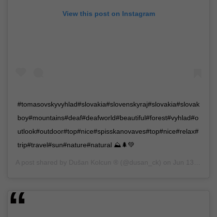
View this post on Instagram
#tomasovskyvyhlad#slovakia#slovenskyraj#slovakia#slovak
boy#mountains#deaf#deafworld#beautiful#forest#vyhlad#o
utlook#outdoor#top#nice#spisskanovaves#top#nice#relax#
trip#travel#sun#nature#natural ⛰🌲💚
A post shared by
Dušan Kolcun ®
(@dusan_ck) on
Jun 13, 2020 at 12:59pm PDT