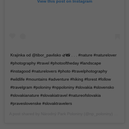
View this post on Instagram
Krajinka od @tibor_pavlisko 🌿📸 . . . #nature #naturelover
#photography #travel #photooftheday #landscape
#instagood #naturelovers #photo #travelphotography
#wildlife #mountains #adventure #hiking #forest #follow
#travelgram #poloniny #nppoloniny #slovakia #slovensko
#slovakianature #slovakiatravel #natureofslovakia
#praveslovenske #slovaktravelers
A post shared by
Národný Park Poloniny
(@np_poloniny) on
Jun 