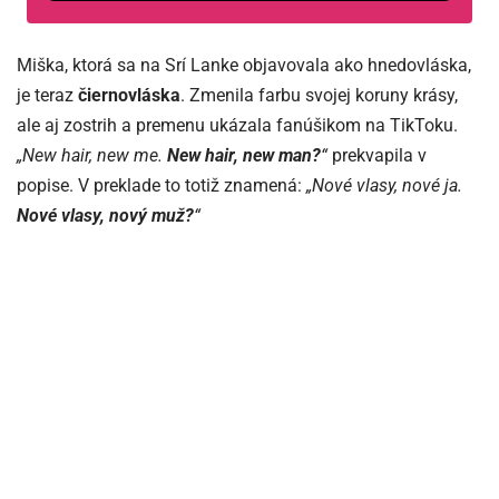
Miška, ktorá sa na Srí Lanke objavovala ako hnedovláska,
je teraz
čiernovláska
. Zmenila farbu svojej koruny krásy,
ale aj zostrih a premenu ukázala fanúšikom na TikToku.
„New hair, new me.
New hair, new man?
“
prekvapila v
popise. V preklade to totiž znamená:
„Nové vlasy, nové ja.
Nové vlasy, nový muž?
“