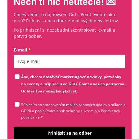
Nech ti nič neutečie! 💌
Chceš vedieť o najnovšom Girls' Point evente ako
prvá? Prihlás sa na odber e-mailových newslettrov.
Po prihlásení si nezabudni skontrolovať e-mail a
potvrď odber.
E-mail
*
Zadajte platnú e-mailovú adresu
Áno, chcem dostávať marketingové novinky, pozvánky
na eventy a inšpiráciu od Girls' Point a vašich partnerov.
Odhlásiť sa môžeš kedykoľvek.
Súhlasím so spracovaním mojich osobných údajov v súlade s
(otvorí sa v novom okne)
GDPR a podľa
Podmienok ochrany súkromia
a
Podmienok
(otvorí sa v novom okne)
používania
.
*
Odošle
Prihlásiť sa na odber