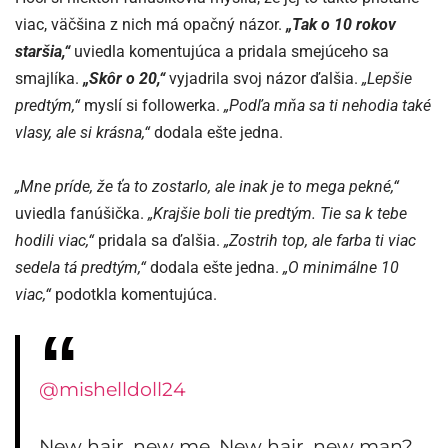
viac, väčšina z nich má opačný názor.
„Tak o 10 rokov
staršia,“
uviedla komentujúca a pridala smejúceho sa
smajlíka.
„Skôr o 20,“
vyjadrila svoj názor ďalšia.
„Lepšie
predtým,“
myslí si followerka.
„Podľa mňa sa ti nehodia také
vlasy, ale si krásna,“
dodala ešte jedna.
„Mne príde, že ťa to zostarlo, ale inak je to mega pekné,“
uviedla fanúšička.
„Krajšie boli tie predtým. Tie sa k tebe
hodili viac,“
pridala sa ďalšia.
„Zostrih top, ale farba ti viac
sedela tá predtým,“
dodala ešte jedna.
„O minimálne 10
viac,“
podotkla komentujúca.
@mishelldoll24
New hair, new me. New hair, new man?