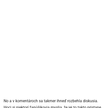
No a v komentároch sa takmer ihneď rozbehla diskusia.
Hoci si niektorí fanúšikovia myslia, že jej to takto pristane