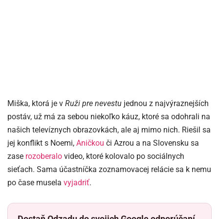
Miška, ktorá je v
Ruži pre nevestu
jednou z najvýraznejších
postáv, už má za sebou niekoľko káuz, ktoré sa odohrali na
našich televíznych obrazovkách, ale aj mimo nich. Riešil sa
jej konflikt s Noemi,
Aničkou
či Azrou a na Slovensku sa
zase
rozoberalo
video, ktoré kolovalo po sociálnych
sieťach. Sama účastníčka zoznamovacej relácie sa k nemu
po čase musela
vyjadriť
.
Dostaň Odzadu do svojich Google odporúčaní