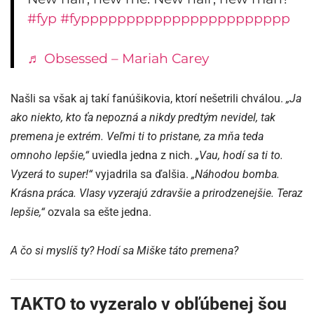
#fyp
#fyppppppppppppppppppppppp
♬ Obsessed – Mariah Carey
Našli sa však aj takí fanúšikovia, ktorí nešetrili chválou.
„Ja
ako niekto, kto ťa nepozná a nikdy predtým nevidel, tak
premena je extrém. Veľmi ti to pristane, za mňa teda
omnoho lepšie,“
uviedla jedna z nich.
„Vau, hodí sa ti to.
Vyzerá to super!“
vyjadrila sa ďalšia.
„Náhodou bomba.
Krásna práca. Vlasy vyzerajú zdravšie a prirodzenejšie. Teraz
lepšie,“
ozvala sa ešte jedna.
A čo si myslíš ty? Hodí sa Miške táto premena?
TAKTO to vyzeralo v obľúbenej šou