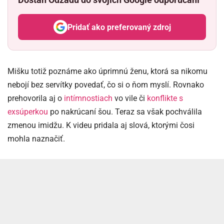
Pridať ako preferovaný zdroj
Odzadu, odkaz sa otvorí v nov
Mišku totiž poznáme ako úprimnú ženu, ktorá sa nikomu
nebojí bez servítky povedať, čo si o ňom myslí. Rovnako
prehovorila aj o
intímnostiach
vo vile či
konflikte s
exsúperkou
po nakrúcaní šou. Teraz sa však pochválila
zmenou imidžu. K videu pridala aj slová, ktorými čosi
mohla naznačiť.