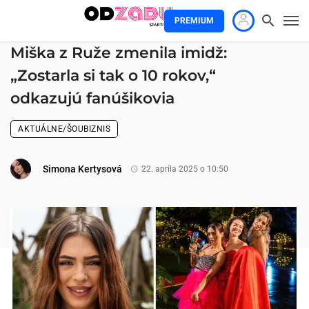
PREMIUM
Miška z Ruže zmenila imidž:
„Zostarla si tak o 10 rokov,“
odkazujú fanúšikovia
AKTUÁLNE/ŠOUBIZNIS
Simona Kertysová
22. apríla 2025 o 10:50