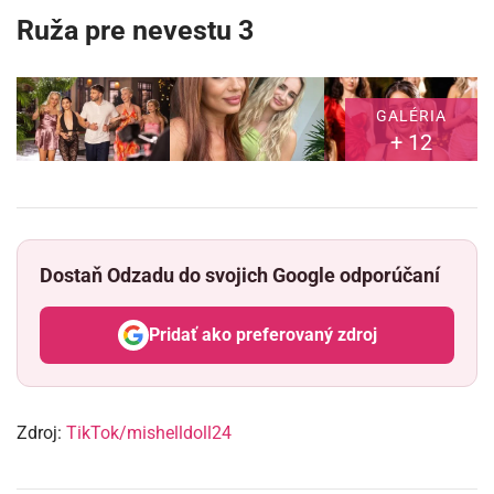
Ruža pre nevestu 3
GALÉRIA
+ 12
Dostaň Odzadu do svojich Google odporúčaní
Pridať ako preferovaný zdroj
Odzadu, odkaz sa otvorí v nov
Zdroj:
TikTok/mishelldoll24