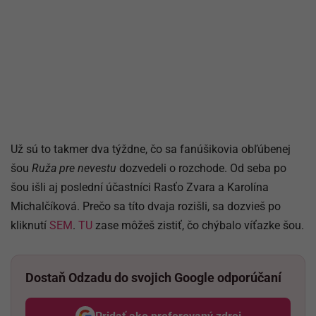
Už sú to takmer dva týždne, čo sa fanúšikovia obľúbenej
šou
Ruža pre nevestu
dozvedeli o rozchode. Od seba po
šou išli aj poslední účastníci Rasťo Zvara a Karolína
Michalčíková. Prečo sa títo dvaja rozišli, sa dozvieš po
kliknutí
SEM
.
TU
zase môžeš zistiť, čo chýbalo víťazke šou.
Dostaň Odzadu do svojich Google odporúčaní