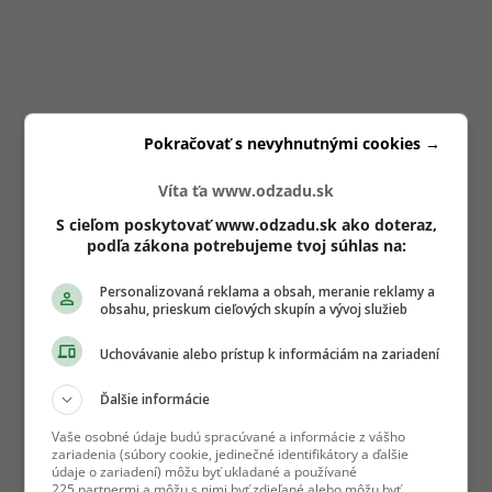
Pokračovať s nevyhnutnými cookies →
Víta ťa www.odzadu.sk
S cieľom poskytovať www.odzadu.sk ako doteraz,
podľa zákona potrebujeme tvoj súhlas na:
Personalizovaná reklama a obsah, meranie reklamy a
obsahu, prieskum cieľových skupín a vývoj služieb
Uchovávanie alebo prístup k informáciám na zariadení
Ďalšie informácie
Vaše osobné údaje budú spracúvané a informácie z vášho
zariadenia (súbory cookie, jedinečné identifikátory a ďalšie
údaje o zariadení) môžu byť ukladané a používané
225 partnermi a môžu s nimi byť zdieľané alebo môžu byť