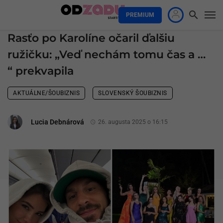
PREMIUM
Rasťo po Karolíne očaril ďalšiu
ružičku: „Veď nechám tomu čas a …
“ prekvapila
AKTUÁLNE/ŠOUBIZNIS
SLOVENSKÝ ŠOUBIZNIS
Lucia Debnárová
26. augusta 2025 o 16:15