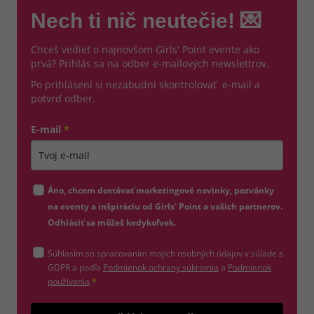
Nech ti nič neutečie! 💌
Chceš vedieť o najnovšom Girls' Point evente ako
prvá? Prihlás sa na odber e-mailových newslettrov.
Po prihlásení si nezabudni skontrolovať e-mail a
potvrď odber.
E-mail
*
Zadajte platnú e-mailovú adresu
Áno, chcem dostávať marketingové novinky, pozvánky
na eventy a inšpiráciu od Girls' Point a vašich partnerov.
Odhlásiť sa môžeš kedykoľvek.
Súhlasím so spracovaním mojich osobných údajov v súlade s
(otvorí sa v novom okne)
GDPR a podľa
Podmienok ochrany súkromia
a
Podmienok
(otvorí sa v novom okne)
používania
.
*
Odošle