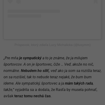
Príspevok, ktorý zdieľa Lucy Michalicka (@lusymm)
„Pre mňa
je sympatický
a to je známe, že ja milujem
športovcov. A on je športovec, čiže … Veď, akože no nič,
normálne.
Nebudem ho siliť,
veď ako ja som sa rozišla teraz,
on sa rozišiel, tak to nebude teraz nejaké, že bum bum
ideme. Ale sympatický, športovec a ja
mám takých rada
,
takže,“
vyjadrila sa a dodala, že Rasťa by musela pohnať,
avšak
teraz tomu nechá čas
.