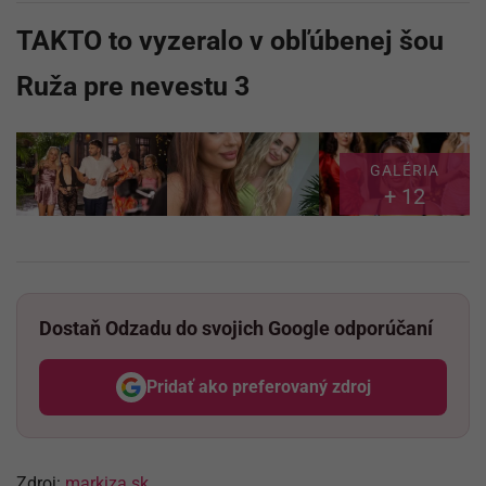
TAKTO to vyzeralo v obľúbenej šou
Ruža pre nevestu 3
GALÉRIA
+ 12
Dostaň Odzadu do svojich Google odporúčaní
Pridať ako preferovaný zdroj
Odzadu, odkaz sa otvorí v nov
Zdroj:
markiza.sk