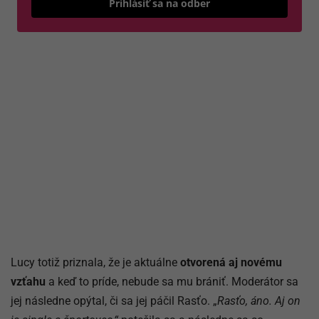
Prihlásiť sa na odber
Lucy totiž priznala, že je aktuálne
otvorená aj novému
vzťahu
a keď to príde, nebude sa mu brániť. Moderátor sa
jej následne opýtal, či sa jej páčil Rasťo. „
Rasťo, áno. Aj on