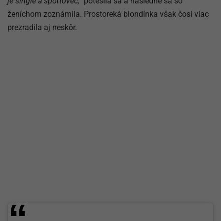
je single a športovec,“
potešila sa a následne sa so
ženíchom zoznámila. Prostoreká blondínka však čosi viac
prezradila aj neskôr.