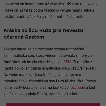
nazbieral na Instagrame už viac ako 149-tisíc followerov.
Práve on sa teraz podľa všetkého venuje najmä sebe a
taktiež práci, avšak ženy môžu mať iné starosti.
Kráska zo šou Ruža pre nevestu
očarená Rasťom
Takmer ihneď sa po rozchode ozvala tohtoročná
semifinalistka šou, ktorá videom odrovnala mnohých
fanúšikov. Ak ho chceš vidieť, klikni
SEM
. Teraz išla z
Rasťa do kolien ďalšia účastníčka šou
Ruža pre nevestu
.
Na webe markiza.sk sa totiž objavil rozhovor s
minuloročnou účastníčkou šou
Lucy Michalička
. Počas
letnej párty bola aj ona sama krátko po
rozchode
a keď
vedľa seba zbadala Rasťa, nevedela, čo skôr.