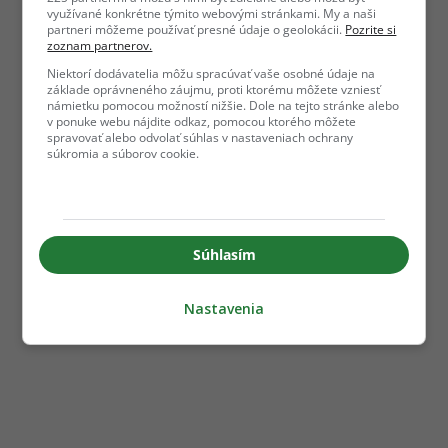
využívané konkrétne týmito webovými stránkami. My a naši
partneri môžeme používať presné údaje o geolokácii.
Pozrite si
zoznam partnerov.
Niektorí dodávatelia môžu spracúvať vaše osobné údaje na
základe oprávneného záujmu, proti ktorému môžete vzniesť
námietku pomocou možností nižšie. Dole na tejto stránke alebo
v ponuke webu nájdite odkaz, pomocou ktorého môžete
spravovať alebo odvolať súhlas v nastaveniach ochrany
súkromia a súborov cookie.
Súhlasím
Nastavenia