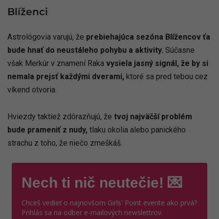
Blíženci
Astrológovia varujú, že
prebiehajúca sezóna Blížencov ťa
bude hnať do neustáleho pohybu a aktivity.
Súčasne
však Merkúr v znamení Raka
vysiela jasný signál, že by si
nemala prejsť každými dverami,
ktoré sa pred tebou cez
víkend otvoria.
Hviezdy taktiež zdôrazňujú, že
tvoj najväčší problém
bude prameniť z nudy,
tlaku okolia alebo panického
strachu z toho, že niečo zmeškáš.
Nech ti nič neutečie! 💌
Chceš vedieť o najnovšom Girls' Point evente ako prvá?
Prihlás sa na odber e-mailových newslettrov.