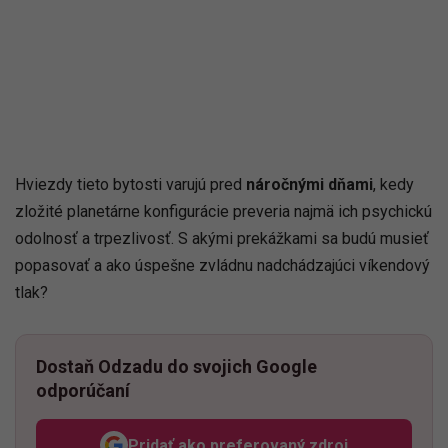
Hviezdy tieto bytosti varujú pred
náročnými dňami
, kedy
zložité planetárne konfigurácie preveria najmä ich psychickú
odolnosť a trpezlivosť. S akými prekážkami sa budú musieť
popasovať a ako úspešne zvládnu nadchádzajúci víkendový
tlak?
Dostaň Odzadu do svojich Google
odporúčaní
Pridať ako preferovaný zdroj