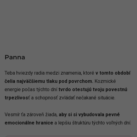
Panna
Teba hviezdy radia medzi znamenia, ktoré
v tomto období
čelia najväčšiemu tlaku pod povrchom.
Kozmické
energie počas týchto dní
tvrdo otestujú tvoju povestnú
trpezlivos
ť a schopnosť zvládať nečakané situácie.
Vesmír ťa zároveň žiada,
aby si si vybudovala pevné
emocionálne hranice
a lepšiu štruktúru týchto voľných dní.