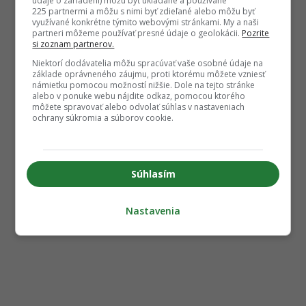
údaje o zariadení) môžu byť ukladané a používané
225 partnermi a môžu s nimi byť zdieľané alebo môžu byť
využívané konkrétne týmito webovými stránkami. My a naši
partneri môžeme používať presné údaje o geolokácii.
Pozrite
si zoznam partnerov.
Niektorí dodávatelia môžu spracúvať vaše osobné údaje na
základe oprávneného záujmu, proti ktorému môžete vzniesť
námietku pomocou možností nižšie. Dole na tejto stránke
alebo v ponuke webu nájdite odkaz, pomocou ktorého
môžete spravovať alebo odvolať súhlas v nastaveniach
ochrany súkromia a súborov cookie.
Súhlasím
Nastavenia