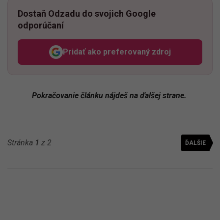
Dostaň Odzadu do svojich Google
odporúčaní
Pridať ako preferovaný zdroj
Odzadu, odkaz sa otvorí v n
Pokračovanie článku nájdeš na ďalšej strane.
Stránka
1
z 2
ĎALŠIE