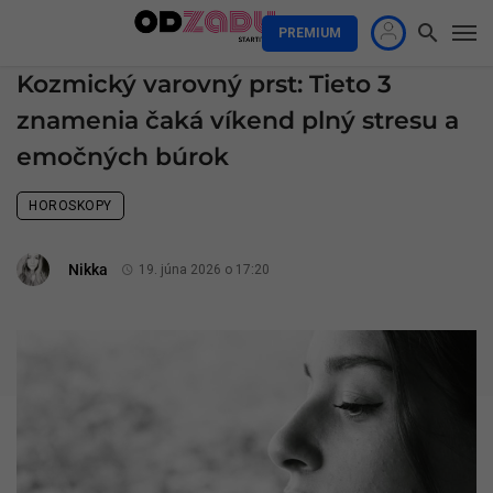
PREMIUM
Kozmický varovný prst: Tieto 3
znamenia čaká víkend plný stresu a
emočných búrok
HOROSKOPY
Nikka
19. júna 2026 o 17:20