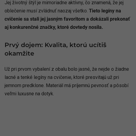
Jej životný štýl je mimoriadne aktívny, čo znamená, že jej
oblečenie musí zvládnuť naozaj všetko.
Tieto legíny na
cvičenie sa stali jej jasným favoritom a dokázali prekonať
aj konkurenčné značky, ktoré dovtedy nosila.
Prvý dojem: Kvalita, ktorú ucítiš
okamžite
Už pri prvom vybalení z obalu bolo jasné, že nejde o žiadne
lacné a tenké legíny na cvičenie, ktoré presvitajú už pri
jemnom predklone. Materiál má príjemnú pevnosť a pôsobí
veľmi luxusne na dotyk.