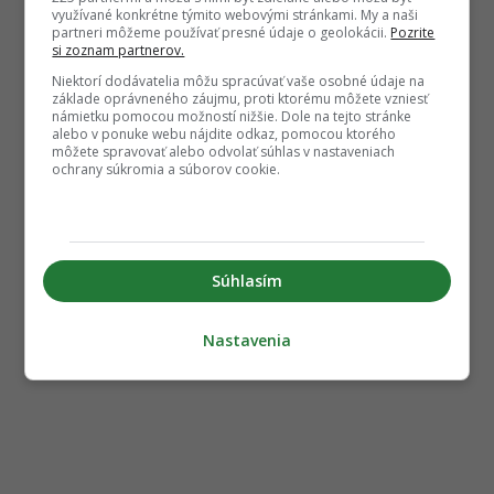
využívané konkrétne týmito webovými stránkami. My a naši
partneri môžeme používať presné údaje o geolokácii.
Pozrite
si zoznam partnerov.
Niektorí dodávatelia môžu spracúvať vaše osobné údaje na
základe oprávneného záujmu, proti ktorému môžete vzniesť
námietku pomocou možností nižšie. Dole na tejto stránke
alebo v ponuke webu nájdite odkaz, pomocou ktorého
môžete spravovať alebo odvolať súhlas v nastaveniach
ochrany súkromia a súborov cookie.
Súhlasím
Nastavenia