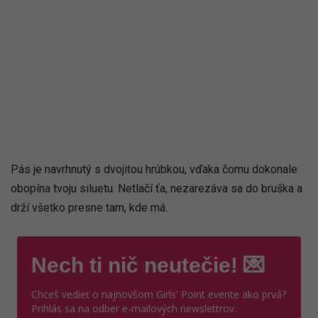
Pás je navrhnutý s dvojitou hrúbkou, vďaka čomu dokonale
obopína tvoju siluetu. Netlačí ťa, nezarezáva sa do bruška a
drží všetko presne tam, kde má.
Nech ti nič neutečie! 💌
Chceš vedieť o najnovšom Girls' Point evente ako prvá?
Prihlás sa na odber e-mailových newslettrov.