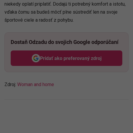
niekedy oplatí priplatiť. Dodajú ti potrebný komfort a istotu,
vďaka čomu sa budeš môcť plne sústrediť len na svoje
športové ciele a radosť z pohybu.
Dostaň Odzadu do svojich Google odporúčaní
Pridať ako preferovaný zdroj
Odzadu, odkaz sa otvorí v nov
Zdroj:
Woman and home