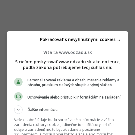
Pokračovať s nevyhnutnými cookies →
Víta ťa www.odzadu.sk
S cieľom poskytovať www.odzadu.sk ako doteraz,
podľa zákona potrebujeme tvoj súhlas na:
Personalizovaná reklama a obsah, meranie reklamy a
obsahu, prieskum cieľových skupín a vývoj služieb
Uchovávanie alebo prístup k informáciám na zariadení
Ďalšie informácie
Vaše osobné údaje budú spracúvané a informácie z vášho
zariadenia (súbory cookie, jedinečné identifikátory a ďalšie
údaje o zariadení) môžu byť ukladané a používané
225 partnermi a môžu s nimi byť zdieľané alebo môžu byť