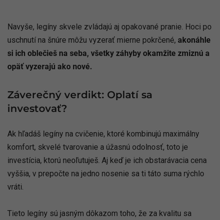
Navyše, legíny skvele zvládajú aj opakované pranie. Hoci po
uschnutí na šnúre môžu vyzerať mierne pokrčené,
akonáhle
si ich oblečieš na seba, všetky záhyby okamžite zmiznú a
opäť vyzerajú ako nové.
Záverečný verdikt: Oplatí sa
investovať?
Ak hľadáš legíny na cvičenie, ktoré kombinujú maximálny
komfort, skvelé tvarovanie a úžasnú odolnosť, toto je
investícia, ktorú neoľutuješ. Aj keď je ich obstarávacia cena
vyššia, v prepočte na jedno nosenie sa ti táto suma rýchlo
vráti.
Tieto legíny sú jasným dôkazom toho, že za kvalitu sa