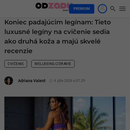
PREMIUM
Koniec padajúcim legínam: Tieto
luxusné legíny na cvičenie sedia
ako druhá koža a majú skvelé
recenzie
CVIČENIE
WELLBEING/ZDRAVIE
Adriana Valent
4. júla 2026 o 07:29