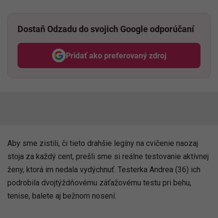
Dostaň Odzadu do svojich Google odporúčaní
Pridať ako preferovaný zdroj
Odzadu, odkaz sa otvorí v nov
Aby sme zistili, či tieto drahšie legíny na cvičenie naozaj
stoja za každý cent, prešli sme si reálne testovanie aktívnej
ženy, ktorá im nedala vydýchnuť. Testerka Andrea (36) ich
podrobila dvojtýždňovému záťažovému testu pri behu,
tenise, balete aj bežnom nosení.