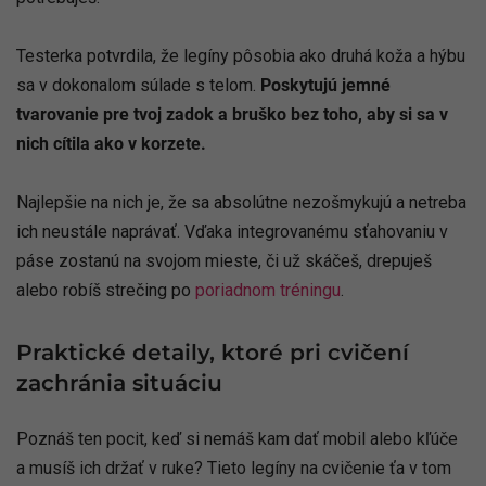
Testerka potvrdila, že legíny pôsobia ako druhá koža a hýbu
sa v dokonalom súlade s telom.
Poskytujú jemné
tvarovanie pre tvoj zadok a bruško bez toho, aby si sa v
nich cítila ako v korzete.
Najlepšie na nich je, že sa absolútne nezošmykujú a netreba
ich neustále naprávať. Vďaka integrovanému sťahovaniu v
páse zostanú na svojom mieste, či už skáčeš, drepuješ
alebo robíš strečing po
poriadnom tréningu
.
Praktické detaily, ktoré pri cvičení
zachránia situáciu
Poznáš ten pocit, keď si nemáš kam dať mobil alebo kľúče
a musíš ich držať v ruke? Tieto legíny na cvičenie ťa v tom