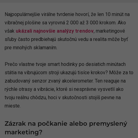
Najpopulárnejšie virálne tvrdenie hovorí, že len 10 minút na
vibračnej plošine sa vyrovná 2 000 až 3 000 krokom. Ako
však
ukázali najnovšie analýzy trendov
, marketingové
sľuby často predbiehajú skutočnú vedu a realita môže byť
pre mnohých sklamaním.
Prečo vlastne tvoje smart hodinky po desiatich minútach
státia na vibrujúcom stroji ukazujú tisíce krokov? Môže za to
zabudovaný senzor zvaný akcelerometer. Ten reaguje na
rýchle otrasy a vibrácie, ktoré si nesprávne vysvetlí ako
tvoju reálnu chôdzu, hoci v skutočnosti stojíš pevne na
mieste.
Zázrak na počkanie alebo premyslený
marketing?