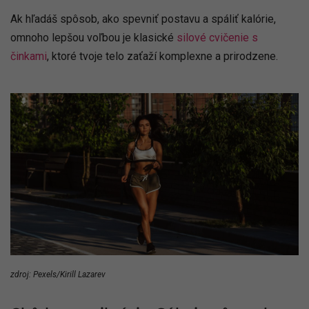
Ak hľadáš spôsob, ako spevniť postavu a spáliť kalórie,
omnoho lepšou voľbou je klasické
silové cvičenie s
činkami
, ktoré tvoje telo zaťaží komplexne a prirodzene.
zdroj: Pexels/Kirill Lazarev