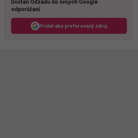
Dostaň Odzadu do svojich Google
odporúčaní
Pridať ako preferovaný zdroj
Odzadu, odkaz sa otvorí v n