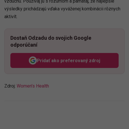
vzduchu. Používaj ju s rozumom a pamätaj, že najlepšie
výsledky prichádzajú vďaka vyváženej kombinácii rôznych
aktivít.
Dostaň Odzadu do svojich Google
odporúčaní
Pridať ako preferovaný zdroj
Odzadu, odkaz sa otvorí v n
Zdroj:
Women’s Health