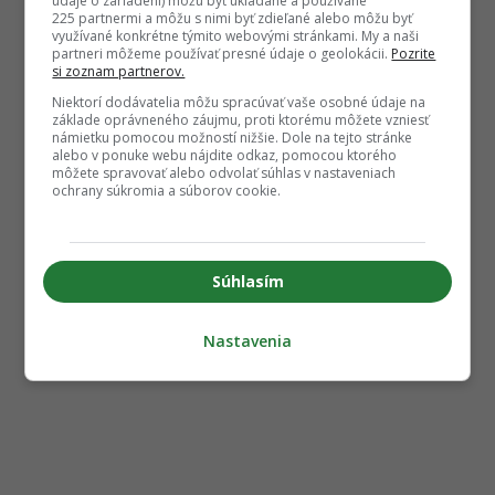
údaje o zariadení) môžu byť ukladané a používané
225 partnermi a môžu s nimi byť zdieľané alebo môžu byť
využívané konkrétne týmito webovými stránkami. My a naši
partneri môžeme používať presné údaje o geolokácii.
Pozrite
si zoznam partnerov.
Niektorí dodávatelia môžu spracúvať vaše osobné údaje na
základe oprávneného záujmu, proti ktorému môžete vzniesť
námietku pomocou možností nižšie. Dole na tejto stránke
alebo v ponuke webu nájdite odkaz, pomocou ktorého
môžete spravovať alebo odvolať súhlas v nastaveniach
ochrany súkromia a súborov cookie.
Súhlasím
Nastavenia