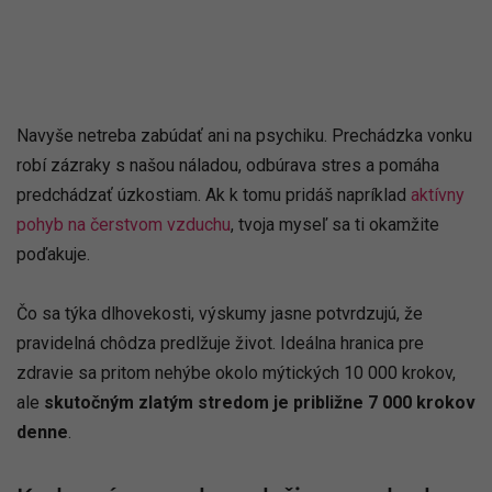
Navyše netreba zabúdať ani na psychiku. Prechádzka vonku
robí zázraky s našou náladou, odbúrava stres a pomáha
predchádzať úzkostiam. Ak k tomu pridáš napríklad
aktívny
pohyb na čerstvom vzduchu
, tvoja myseľ sa ti okamžite
poďakuje.
Čo sa týka dlhovekosti, výskumy jasne potvrdzujú, že
pravidelná chôdza predlžuje život. Ideálna hranica pre
zdravie sa pritom nehýbe okolo mýtických 10 000 krokov,
ale
skutočným zlatým stredom je približne 7 000 krokov
denne
.