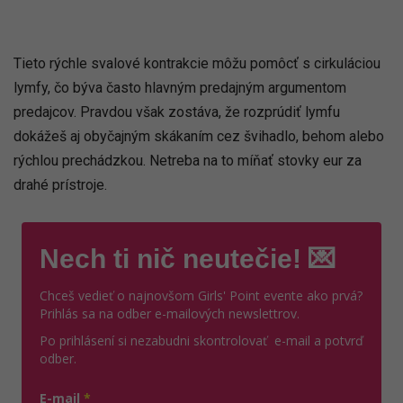
Tieto rýchle svalové kontrakcie môžu pomôcť s cirkuláciou
lymfy, čo býva často hlavným predajným argumentom
predajcov. Pravdou však zostáva, že rozprúdiť lymfu
dokážeš aj obyčajným skákaním cez švihadlo, behom alebo
rýchlou prechádzkou. Netreba na to míňať stovky eur za
drahé prístroje.
Nech ti nič neutečie! 💌
Chceš vedieť o najnovšom Girls' Point evente ako prvá?
Prihlás sa na odber e-mailových newslettrov.
Po prihlásení si nezabudni skontrolovať e-mail a potvrď
odber.
E-mail
*