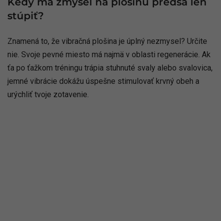
Kedy má zmysel na plošinu predsa len
stúpiť?
Znamená to, že vibračná plošina je úplný nezmysel? Určite
nie. Svoje pevné miesto má najmä v oblasti regenerácie. Ak
ťa po ťažkom tréningu trápia stuhnuté svaly alebo svalovica,
jemné vibrácie dokážu úspešne stimulovať krvný obeh a
urýchliť tvoje zotavenie.