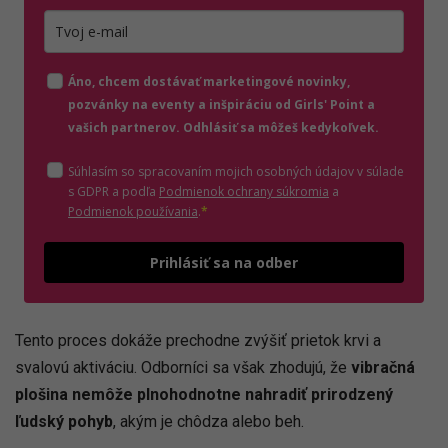
Zadajte platnú e-mailovú adresu
Áno, chcem dostávať marketingové novinky,
pozvánky na eventy a inšpiráciu od Girls' Point a
vašich partnerov. Odhlásiť sa môžeš kedykoľvek.
Súhlasím so spracovaním mojich osobných údajov v súlade
(otvorí sa v novom o
s GDPR a podľa
Podmienok ochrany súkromia
a
(otvorí sa v novom okne)
Podmienok používania
.
*
Odošle
Prihlásiť sa na odber
Tento proces dokáže prechodne zvýšiť prietok krvi a
svalovú aktiváciu. Odborníci sa však zhodujú, že
vibračná
plošina nemôže plnohodnotne nahradiť prirodzený
ľudský pohyb
, akým je chôdza alebo beh.