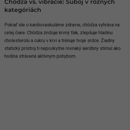
Chôdza vs. vibrácie: Súboj v rôznych
kategóriách
Pokiaľ ide o kardiovaskulárne zdravie, chôdza vyhráva na
celej čiare. Chôdza znižuje krvný tlak, zlepšuje hladinu
cholesterolu a cukru v krvi a trénuje tvoje srdce. Žiadny
statický prístroj ti neposkytne rovnaký aeróbny stimul ako
hodina strávená aktívnym pohybom.