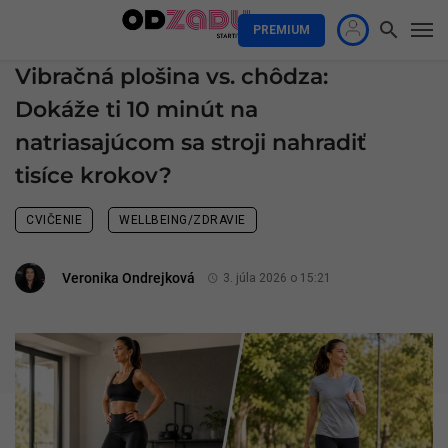
PREMIUM
Vibračná plošina vs. chôdza:
Dokáže ti 10 minút na
natriasajúcom sa stroji nahradiť
tisíce krokov?
CVIČENIE
WELLBEING/ZDRAVIE
Veronika Ondrejková
3. júla 2026 o 15:21