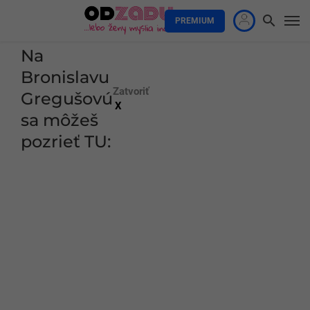
PREMIUM
Na
Bronislavu
Zatvoriť
Gregušovú
X
sa môžeš
pozrieť TU: