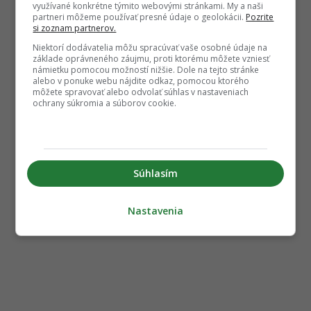
využívané konkrétne týmito webovými stránkami. My a naši
partneri môžeme používať presné údaje o geolokácii.
Pozrite
si zoznam partnerov.
Niektorí dodávatelia môžu spracúvať vaše osobné údaje na
základe oprávneného záujmu, proti ktorému môžete vzniesť
námietku pomocou možností nižšie. Dole na tejto stránke
alebo v ponuke webu nájdite odkaz, pomocou ktorého
môžete spravovať alebo odvolať súhlas v nastaveniach
ochrany súkromia a súborov cookie.
Súhlasím
Nastavenia