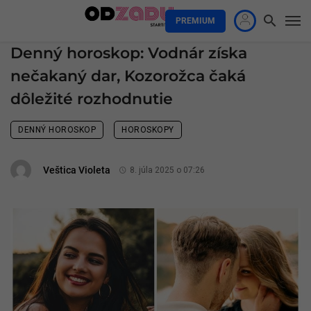
PREMIUM
Denný horoskop: Vodnár získa
nečakaný dar, Kozorožca čaká
dôležité rozhodnutie
DENNÝ HOROSKOP
HOROSKOPY
Veštica Violeta
8. júla 2025 o 07:26