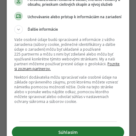
obsahu, prieskum cieľových skupín a vývoj služieb
Uchovávanie alebo prístup k informáciám na zariadení
Ďalšie informácie
Vaše osobné údaje budú spracúvané a informácie z vášho
zariadenia (súbory cookie, jedinečné identifikátory a ďalšie
údaje o zariadení) môžu byť ukladané a používané
225 partnermi a môžu s nimi byť zdieľané alebo môžu byť
využívané konkrétne týmito webovými stránkami. My a naši
partneri môžeme používať presné údaje o geolokácii.
Pozrite
si zoznam partnerov.
Niektorí dodávatelia môžu spracúvať vaše osobné údaje na
základe oprávneného záujmu, proti ktorému môžete vzniesť
námietku pomocou možností nižšie. Dole na tejto stránke
alebo v ponuke webu nájdite odkaz, pomocou ktorého
môžete spravovať alebo odvolať súhlas v nastaveniach
ochrany súkromia a súborov cookie.
Súhlasím