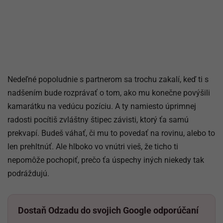
Nedeľné popoludnie s partnerom sa trochu zakalí, keď ti s
nadšením bude rozprávať o tom, ako mu konečne povýšili
kamarátku na vedúcu pozíciu. A ty namiesto úprimnej
radosti pocítiš zvláštny štipec závisti, ktorý ťa samú
prekvapí. Budeš váhať, či mu to povedať na rovinu, alebo to
len prehltnúť. Ale hlboko vo vnútri vieš, že ticho ti
nepomôže pochopiť, prečo ťa úspechy iných niekedy tak
podráždujú.
Dostaň Odzadu do svojich Google odporúčaní