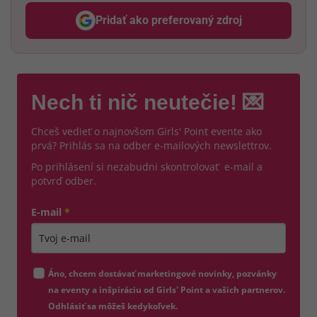
Pridať ako preferovaný zdroj
Odzadu, odkaz sa otvorí v nov
Nech ti nič neutečie! 💌
Chceš vedieť o najnovšom Girls' Point evente ako
prvá? Prihlás sa na odber e-mailových newslettrov.
Po prihlásení si nezabudni skontrolovať e-mail a
potvrď odber.
E-mail
*
Zadajte platnú e-mailovú adresu
Áno, chcem dostávať marketingové novinky, pozvánky
na eventy a inšpiráciu od Girls' Point a vašich partnerov.
Odhlásiť sa môžeš kedykoľvek.