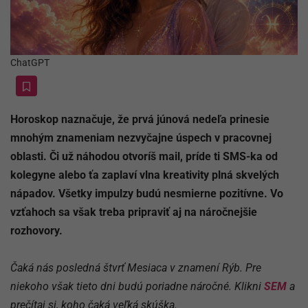
ChatGPT
Horoskop naznačuje, že prvá júnová nedeľa prinesie
mnohým znameniam nezvyčajne úspech v pracovnej
oblasti. Či už náhodou otvoríš mail, príde ti SMS-ka od
kolegyne alebo ťa zaplaví vlna kreativity plná skvelých
nápadov. Všetky impulzy budú nesmierne pozitívne. Vo
vzťahoch sa však treba pripraviť aj na náročnejšie
rozhovory.
Čaká nás posledná štvrť Mesiaca v znamení Rýb. Pre
niekoho však tieto dni budú poriadne náročné. Klikni
SEM
a
prečítaj si, koho čaká veľká skúška.