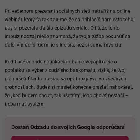
Pri večernom prezeraní sociálnych sietí natrafíš na online
webinár, ktorý ťa tak zaujme, že sa prihlásíš namiesto toho,
aby si pozerala ďalšiu epizódu seriálu. Cítiš, že tento
impulz naozaj niečo znamená, že tvoja túžba posunúť sa
ďalej v práci s ľuďmi je silnejšia, než si sama myslela.
Keď ti večer príde notifikácia z bankovej aplikácie o
poplatku za výber z cudzieho bankomatu, zistíš, že tvoj
plán ušetriť tento mesiac sa opäť rozplýva vo všedných
drobnostiach. Budeš si musieť konečne prestať nahovárať,
že „keď budem chcieť, tak ušetrím“, lebo chcieť nestačí –
treba mať systém.
Dostaň Odzadu do svojich Google odporúčaní