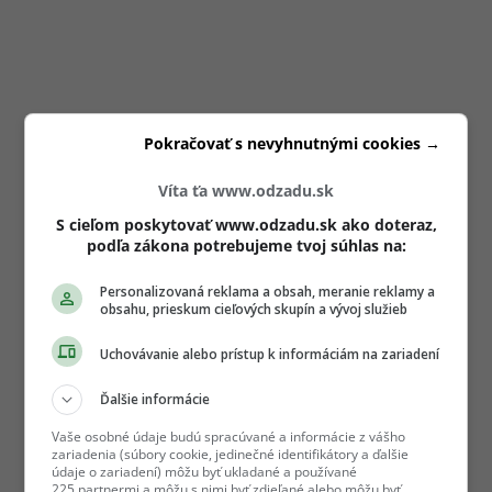
Pokračovať s nevyhnutnými cookies →
Víta ťa www.odzadu.sk
S cieľom poskytovať www.odzadu.sk ako doteraz,
podľa zákona potrebujeme tvoj súhlas na:
Personalizovaná reklama a obsah, meranie reklamy a
obsahu, prieskum cieľových skupín a vývoj služieb
Uchovávanie alebo prístup k informáciám na zariadení
Ďalšie informácie
Vaše osobné údaje budú spracúvané a informácie z vášho
zariadenia (súbory cookie, jedinečné identifikátory a ďalšie
údaje o zariadení) môžu byť ukladané a používané
225 partnermi a môžu s nimi byť zdieľané alebo môžu byť