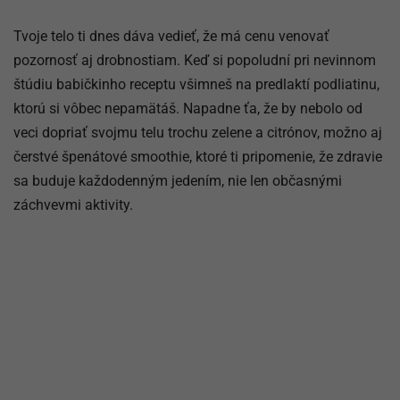
Tvoje telo ti dnes dáva vedieť, že má cenu venovať
pozornosť aj drobnostiam. Keď si popoludní pri nevinnom
štúdiu babičkinho receptu všimneš na predlaktí podliatinu,
ktorú si vôbec nepamätáš. Napadne ťa, že by nebolo od
veci dopriať svojmu telu trochu zelene a citrónov, možno aj
čerstvé špenátové smoothie, ktoré ti pripomenie, že zdravie
sa buduje každodenným jedením, nie len občasnými
záchvevmi aktivity.