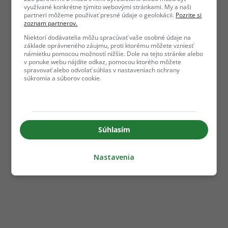
využívané konkrétne týmito webovými stránkami. My a naši
partneri môžeme používať presné údaje o geolokácii.
Pozrite si
zoznam partnerov.
Niektorí dodávatelia môžu spracúvať vaše osobné údaje na
základe oprávneného záujmu, proti ktorému môžete vzniesť
námietku pomocou možností nižšie. Dole na tejto stránke alebo
v ponuke webu nájdite odkaz, pomocou ktorého môžete
spravovať alebo odvolať súhlas v nastaveniach ochrany
súkromia a súborov cookie.
Súhlasím
Nastavenia