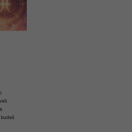
o
vaš.
a.
e budeš