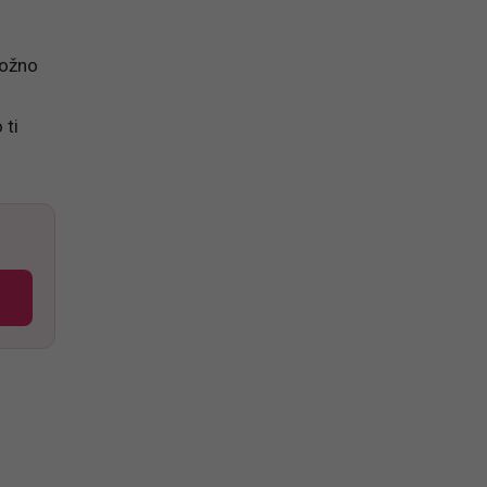
Možno
 ti