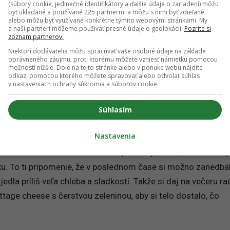
(súbory cookie, jedinečné identifikátory a ďalšie údaje o zariadení) môžu
novú metódu, ako si efektívnejšie plánovať úlohy na budúci 
byť ukladané a používané 225 partnermi a môžu s nimi byť zdieľané
alebo môžu byť využívané konkrétne týmito webovými stránkami. My
íja takou energiou, že si s nadšením zapisuješ myšlienky do t
a naši partneri môžeme používať presné údaje o geolokácii.
Pozrite si
zoznam partnerov.
eď ich budeš môcť uviesť do praxe.
Niektorí dodávatelia môžu spracúvať vaše osobné údaje na základe
oprávneného záujmu, proti ktorému môžete vzniesť námietku pomocou
možností nižšie. Dole na tejto stránke alebo v ponuke webu nájdite
odkaz, pomocou ktorého môžete spravovať alebo odvolať súhlas
ich Google odporúčaní
v nastaveniach ochrany súkromia a súborov cookie.
Pridať ako preferovaný zdroj
Súhlasím
Odzadu, odkaz sa otvorí v novom okne
Nastavenia
tiť trochu mimo. Možno si dnes po raňajkách všimneš nezv
ku. To ti pripomenie, že v poslednom čase si možno zanedba
 jedla príliš veľa chleba a sladkostí. Takže si daj na večeru ra
tage cheese s čerstvou zeleninou, aby si telo dostalo, čo