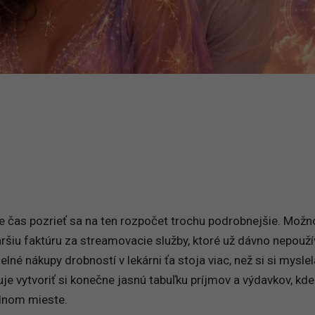
 je čas pozrieť sa na ten rozpočet trochu podrobnejšie. Možn
aršiu faktúru za streamovacie služby, ktoré už dávno nepouží
lné nákupy drobností v lekárni ťa stoja viac, než si si myslel
uje vytvoriť si konečne jasnú tabuľku príjmov a výdavkov, kd
dnom mieste.