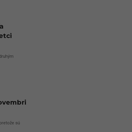
a
etci
 druhým
novembri
 pretože sú