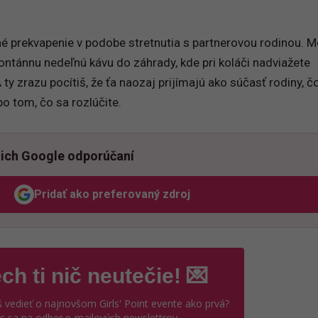
é prekvapenie v podobe stretnutia s partnerovou rodinou. 
tánnu nedeľnú kávu do záhrady, kde pri koláči nadviažete
y zrazu pocítiš, že ťa naozaj prijímajú ako súčasť rodiny, čo
po tom, čo sa rozlúčite.
ich Google odporúčaní
Pridať ako preferovaný zdroj
Odzadu, odkaz sa otvorí v novom okne
ch ti nič neutečie! 💌
 vedieť o najnovšom Girls' Point evente ako prvá?
ás sa na odber e-mailových newslettrov.