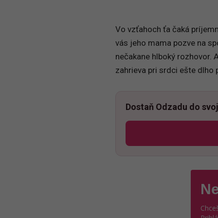
Vo vzťahoch ťa čaká príjemn
vás jeho mama pozve na spon
nečakane hlboký rozhovor. A t
zahrieva pri srdci ešte dlho 
Dostaň Odzadu do svoj
Ne
Chceš
Prihl