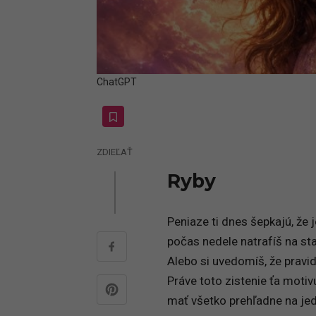
ChatGPT
ZDIEĽAŤ
Ryby
Peniaze ti dnes šepkajú, že
počas nedele natrafíš na st
Alebo si uvedomíš, že pravide
Práve toto zistenie ťa motiv
mať všetko prehľadne na je