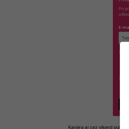
Po pr
odber
E-ma
Zada
Á
p
v
S
s
P
Kariéra aj cez víkend pulzuj