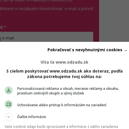
ihlásení si nezabudni skontrolovať e-mail a potvrď
.
il
*
jte platnú e-mailovú adresu
Pokračovať s nevyhnutnými cookies →
no, chcem dostávať marketingové novinky,
ozvánky na eventy a inšpiráciu od Girls' Point a
Víta ťa www.odzadu.sk
ašich partnerov. Odhlásiť sa môžeš kedykoľvek.
S cieľom poskytovať www.odzadu.sk ako doteraz, podľa
zákona potrebujeme tvoj súhlas na:
úhlasím so spracovaním mojich osobných údajov v súlade
(otvorí sa v novom okne)
 GDPR a podľa
Podmienok ochrany súkromia
a
Personalizovaná reklama a obsah, meranie reklamy a obsahu,
(otvorí sa v novom okne)
odmienok používania
.
*
prieskum cieľových skupín a vývoj služieb
Odošle formulár 
Prihlásiť sa na odber
Uchovávanie alebo prístup k informáciám na zariadení
Ďalšie informácie
Vaše osobné údaje budú spracúvané a informácie z vášho zariadenia
e v tvojej hlave. Dostaneš nápad na reorganizáciu tvojho