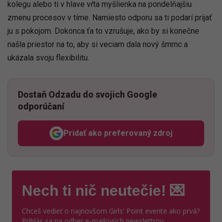
kolegu alebo ti v hlave vŕta myšlienka na pondelňajšiu
zmenu procesov v tíme. Namiesto odporu sa ti podarí prijať
ju s pokojom. Dokonca ťa to vzrušuje, ako by si konečne
našla priestor na to, aby si veciam dala nový šmrnc a
ukázala svoju flexibilitu.
Dostaň Odzadu do svojich Google
odporúčaní
Pridať ako preferovaný zdroj
Odzadu, odkaz sa otvorí v n
Nech ti nič neutečie! 💌
Chceš vedieť o najnovšom Girls' Point evente ako prvá?
Prihlás sa na odber e-mailových newslettrov.