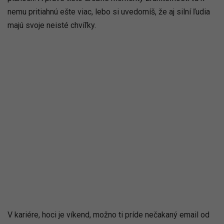
nemu pritiahnú ešte viac, lebo si uvedomíš, že aj silní ľudia
majú svoje neisté chvíľky.
V kariére, hoci je víkend, možno ti príde nečakaný email od