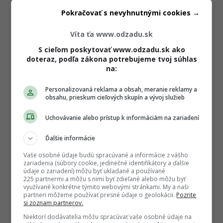
Pokračovať s nevyhnutnými cookies →
Víta ťa www.odzadu.sk
S cieľom poskytovať www.odzadu.sk ako
doteraz, podľa zákona potrebujeme tvoj súhlas
na:
Personalizovaná reklama a obsah, meranie reklamy a
obsahu, prieskum cieľových skupín a vývoj služieb
Uchovávanie alebo prístup k informáciám na zariadení
Ďalšie informácie
Vaše osobné údaje budú spracúvané a informácie z vášho
zariadenia (súbory cookie, jedinečné identifikátory a ďalšie
údaje o zariadení) môžu byť ukladané a používané
225 partnermi a môžu s nimi byť zdieľané alebo môžu byť
využívané konkrétne týmito webovými stránkami. My a naši
partneri môžeme používať presné údaje o geolokácii.
Pozrite
si zoznam partnerov.
Niektorí dodávatelia môžu spracúvať vaše osobné údaje na