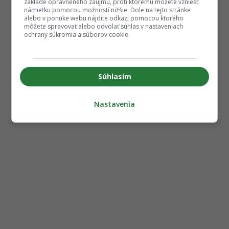
základe oprávneného záujmu, proti ktorému môžete vzniesť
námietku pomocou možností nižšie. Dole na tejto stránke
alebo v ponuke webu nájdite odkaz, pomocou ktorého
môžete spravovať alebo odvolať súhlas v nastaveniach
ochrany súkromia a súborov cookie.
Súhlasím
Nastavenia