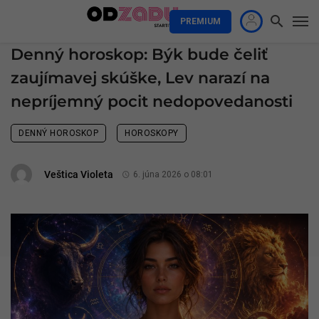
PREMIUM
Denný horoskop: Býk bude čeliť
zaujímavej skúške, Lev narazí na
nepríjemný pocit nedopovedanosti
DENNÝ HOROSKOP
HOROSKOPY
Veštica Violeta
6. júna 2026 o 08:01