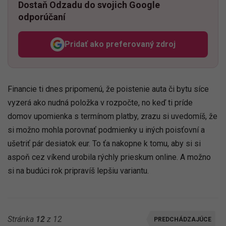
Dostaň Odzadu do svojich Google
odporúčaní
Pridať ako preferovaný zdroj
Odzadu, odkaz sa otvorí v n
Financie ti dnes pripomenú, že poistenie auta či bytu síce
vyzerá ako nudná položka v rozpočte, no keď ti príde
domov upomienka s termínom platby, zrazu si uvedomíš, že
si možno mohla porovnať podmienky u iných poisťovní a
ušetriť pár desiatok eur. To ťa nakopne k tomu, aby si si
aspoň cez víkend urobila rýchly prieskum online. A možno
si na budúci rok pripravíš lepšiu variantu.
Stránka
12
z 12
PREDCHÁDZAJÚCE