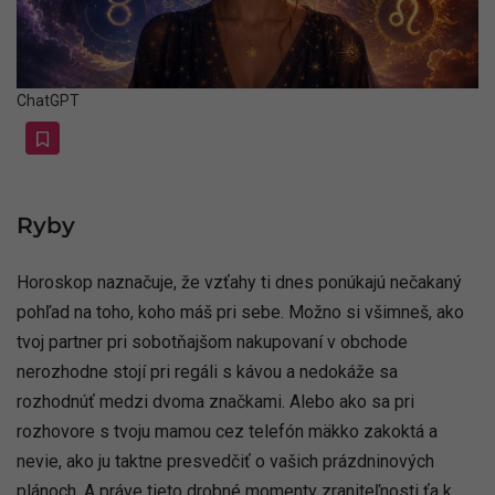
ChatGPT
Ryby
Horoskop naznačuje, že vzťahy ti dnes ponúkajú nečakaný
pohľad na toho, koho máš pri sebe. Možno si všimneš, ako
tvoj partner pri sobotňajšom nakupovaní v obchode
nerozhodne stojí pri regáli s kávou a nedokáže sa
rozhodnúť medzi dvoma značkami. Alebo ako sa pri
rozhovore s tvoju mamou cez telefón mäkko zakoktá a
nevie, ako ju taktne presvedčiť o vašich prázdninových
plánoch. A práve tieto drobné momenty zraniteľnosti ťa k