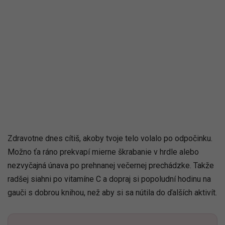
Zdravotne dnes cítiš, akoby tvoje telo volalo po odpočinku.
Možno ťa ráno prekvapí mierne škrabanie v hrdle alebo
nezvyčajná únava po prehnanej večernej prechádzke. Takže
radšej siahni po vitamíne C a dopraj si popoludní hodinu na
gauči s dobrou knihou, než aby si sa nútila do ďalších aktivít.