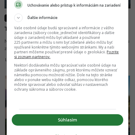
Uchovávanie alebo prístup k informáciám na zariadení
Ďalšie informácie
LIFESTYLE
Tvoje šťastie je o tvojich prioritách
Vaše osobné údaje budú spracúvané a informácie z vášho
zariadenia (súbory cookie, jedinečné identifikátory a ďalšie
údaje o zariadení) môžu byť ukladané a používané
Nie, nie je všetko o peniazoch. Všetko je o prioritách a jednou
225 partnermi a môžu s nimi byť zdieľané alebo môžu byť
využívané konkrétne týmito webovými stránkami. My a naši
z priorít môžu byť aj peniaze. Všetko ...
partneri môžeme používať presné údaje o geolokácii.
Pozrite
si zoznam partnerov.
Lotty
20. apríla 2017
Niektorí dodávatelia môžu spracúvať vaše osobné údaje na
základe oprávneného záujmu, proti ktorému môžete vzniesť
námietku pomocou možností nižšie. Dole na tejto stránke
alebo v ponuke webu nájdite odkaz, pomocou ktorého
môžete spravovať alebo odvolať súhlas v nastaveniach
ochrany súkromia a súborov cookie.
Súhlasím