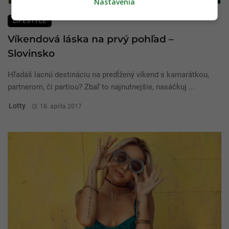
Nastavenia
LIFESTYLE
Víkendová láska na prvý pohľad –
Slovinsko
Hľadáš lacnú destináciu na predĺžený víkend s kamarátkou,
partnerom, či partiou? Zbaľ to najnutnejšie, nasáčkuj ...
Lotty
18. apríla 2017