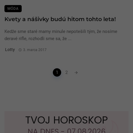
MÓDA
Kvety a nášivky budú hitom tohto leta!
Kedže sme staré mamy minule nepotešili tým, že nosíme
deravé rifle, rozhodli sme sa, že ...
Lotty
3. marca 2017
Posts
1
2
navigation
TVOJ HOROSKOP
NA DNES - 07.08.2026