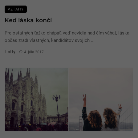
VZŤAHY
Keď láska končí
Pre ostatných ťažko chápať, veď nevidia nad čím váhať, láska
občas zradí vlastných, kandidátov svojich ...
Lotty
4. júla 2017