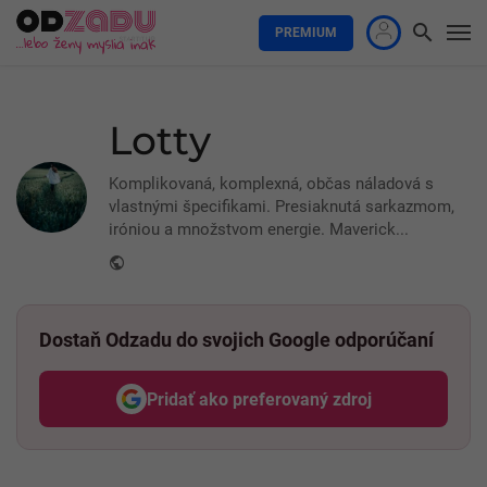
PREMIUM
Lotty
Komplikovaná, komplexná, občas náladová s
vlastnými špecifikami. Presiaknutá sarkazmom,
iróniou a množstvom energie. Maverick...
Website
Dostaň Odzadu do svojich Google odporúčaní
Pridať ako preferovaný zdroj
Odzadu, odkaz sa otvorí v nov