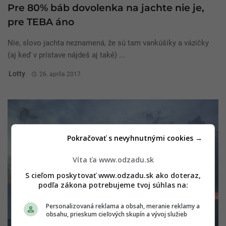
Pre 80% báb dovolenka na jachte nie je,
pre TEBA áno
Nie, slovo jachta neznamená, že sú tam vankúšiky a vázičky
(aj keď v prístave nájdeš aj také) ...
Lotty
26. apríla 2017
Pokračovať s nevyhnutnými cookies →
Víta ťa www.odzadu.sk
S cieľom poskytovať www.odzadu.sk ako doteraz,
podľa zákona potrebujeme tvoj súhlas na:
Personalizovaná reklama a obsah, meranie reklamy a
obsahu, prieskum cieľových skupín a vývoj služieb