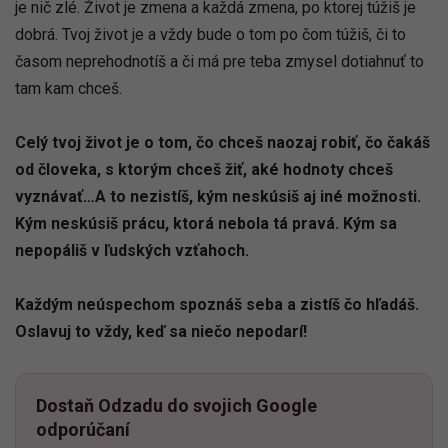
je nič zlé. Život je zmena a každá zmena, po ktorej túžiš je
dobrá. Tvoj život je a vždy bude o tom po čom túžiš, či to
časom neprehodnotíš a či má pre teba zmysel dotiahnuť to
tam kam chceš.
Celý tvoj život je o tom, čo chceš naozaj robiť, čo čakáš
od človeka, s ktorým chceš žiť, aké hodnoty chceš
vyznávať…A to nezistíš, kým neskúsiš aj iné možnosti.
Kým neskúsiš prácu, ktorá nebola tá pravá. Kým sa
nepopáliš v ľudských vzťahoch.
Každým neúspechom spoznáš seba a zistíš čo hľadáš.
Oslavuj to vždy, keď sa niečo nepodarí!
Dostaň Odzadu do svojich Google
odporúčaní