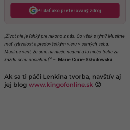
Pridať ako preferovaný zdroj
Odzadu, odkaz sa otvorí v n
„
Život nie je ľahký pre nikoho z nás. Čo však s tým? Musíme
mať vytrvalosť a predovšetkým vieru v samých seba.
Musíme veriť, že sme na niečo nadaní a to niečo treba za
každú cenu dosiahnuť.“ –
Marie Curie-Skłodowská
Ak sa ti páči Lenkina tvorba, navštív aj
jej blog
www.kingofonline.sk
🙂