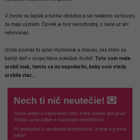
V živote sú lepšie a horšie obdobia a nie nadarmo sa hovorí,
že majú význam. Človek je tvor nerozhodný, o žene už ani
nehovoriac.
Určite poznáš tú spleť myšlienok a chaosu, cez ktorú sa
každý deň v svojej hlave pokúšaš dostať.
Toto som mala
urobiť inak, tamto sa mi nepodarilo, keby som vtedy
urobila viac…
Nech ti nič neutečie! 💌
Chceš vedieť o najnovšom Girls' Point evente ako prvá?
Prihlás sa na odber e-mailových newslettrov.
Po prihlásení si nezabudni skontrolovať e-mail a potvrď
odber.