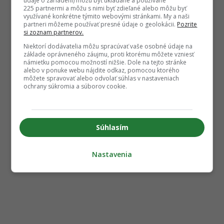
údaje o zariadení) môžu byť ukladané a používané
225 partnermi a môžu s nimi byť zdieľané alebo môžu byť
využívané konkrétne týmito webovými stránkami. My a naši
partneri môžeme používať presné údaje o geolokácii.
Pozrite
si zoznam partnerov.
Niektorí dodávatelia môžu spracúvať vaše osobné údaje na
základe oprávneného záujmu, proti ktorému môžete vzniesť
námietku pomocou možností nižšie. Dole na tejto stránke
alebo v ponuke webu nájdite odkaz, pomocou ktorého
môžete spravovať alebo odvolať súhlas v nastaveniach
ochrany súkromia a súborov cookie.
Súhlasím
Nastavenia