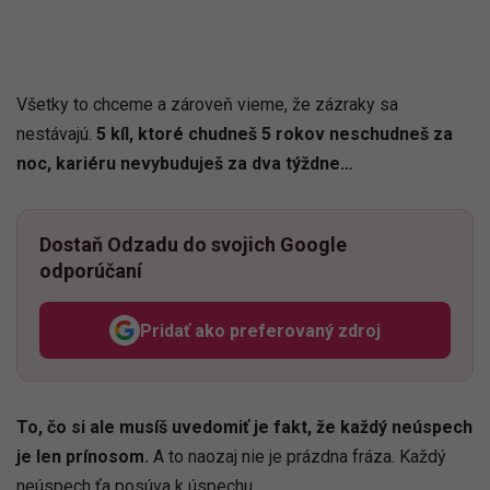
Všetky to chceme a zároveň vieme, že zázraky sa
nestávajú.
5 kíl, ktoré chudneš 5 rokov neschudneš za
noc, kariéru nevybuduješ za dva týždne…
Dostaň Odzadu do svojich Google
odporúčaní
Pridať ako preferovaný zdroj
Odzadu, odkaz sa otvorí v n
To, čo si ale musíš uvedomiť je fakt, že každý neúspech
je len prínosom.
A to naozaj nie je prázdna fráza. Každý
neúspech ťa posúva k úspechu.