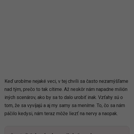
Keď urobíme nejaké veci, v tej chvíli sa často nezamýšľame
nad tým, prečo to tak cítime. Až neskôr nám napadne milión
iných scenárov, ako by sa to dalo urobiť inak. Vzťahy sú o
tom, že sa vyvíjajú a aj my samy sa meníme. To, čo sa nám
páčilo kedysi, nám teraz môže liezť na nervy a naopak.