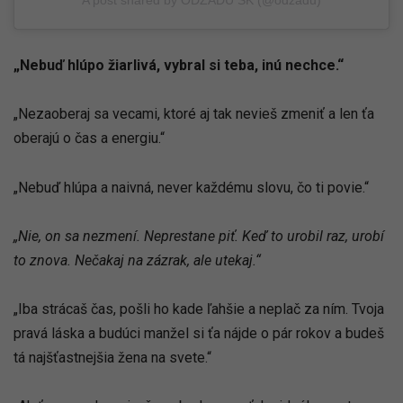
A post shared by ODZADU SK (@odzadu)
„Nebuď hlúpo žiarlivá, vybral si teba, inú nechce.“
„Nezaoberaj sa vecami, ktoré aj tak nevieš zmeniť a len ťa
oberajú o čas a energiu.“
„Nebuď hlúpa a naivná, never každému slovu, čo ti povie.“
„Nie, on sa nezmení. Neprestane piť. Keď to urobil raz, urobí
to znova. Nečakaj na zázrak, ale utekaj.“
„Iba strácaš čas, pošli ho kade ľahšie a neplač za ním. Tvoja
pravá láska a budúci manžel si ťa nájde o pár rokov a budeš
tá najšťastnejšia žena na svete.“