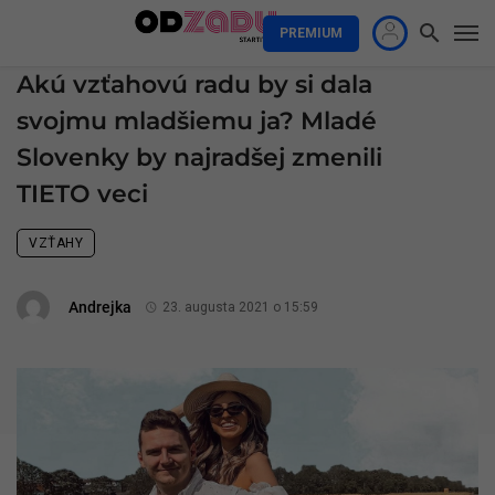
PREMIUM
Akú vzťahovú radu by si dala
svojmu mladšiemu ja? Mladé
Slovenky by najradšej zmenili
TIETO veci
VZŤAHY
Andrejka
23. augusta 2021 o 15:59