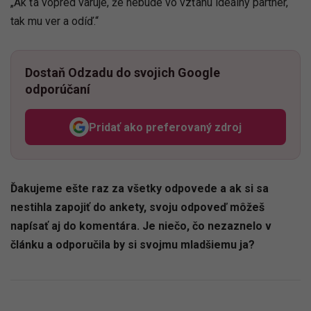
„Ak ťa vopred varuje, že nebude vo vzťahu ideálny partner,
tak mu ver a odíď.“
Dostaň Odzadu do svojich Google
odporúčaní
Pridať ako preferovaný zdroj
Odzadu, odkaz sa otvorí v n
Ďakujeme ešte raz za všetky odpovede a ak si sa
nestihla zapojiť do ankety, svoju odpoveď môžeš
napísať aj do komentára. Je niečo, čo nezaznelo v
článku a odporučila by si svojmu mladšiemu ja?