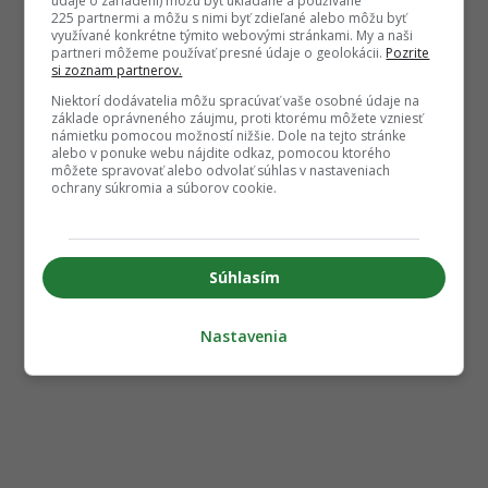
údaje o zariadení) môžu byť ukladané a používané
225 partnermi a môžu s nimi byť zdieľané alebo môžu byť
využívané konkrétne týmito webovými stránkami. My a naši
partneri môžeme používať presné údaje o geolokácii.
Pozrite
si zoznam partnerov.
Niektorí dodávatelia môžu spracúvať vaše osobné údaje na
základe oprávneného záujmu, proti ktorému môžete vzniesť
námietku pomocou možností nižšie. Dole na tejto stránke
alebo v ponuke webu nájdite odkaz, pomocou ktorého
môžete spravovať alebo odvolať súhlas v nastaveniach
ochrany súkromia a súborov cookie.
Súhlasím
Nastavenia