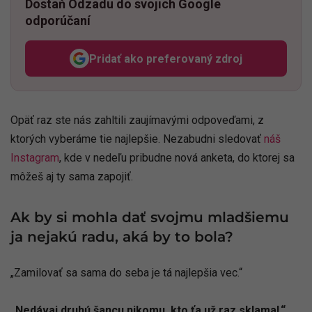
Dostaň Odzadu do svojich Google
odporúčaní
Pridať ako preferovaný zdroj
Odzadu, odkaz sa otvorí v n
Opäť raz ste nás zahltili zaujímavými odpoveďami, z
ktorých vyberáme tie najlepšie. Nezabudni sledovať
náš
Instagram
, kde v nedeľu pribudne nová anketa, do ktorej sa
môžeš aj ty sama zapojiť.
Ak by si mohla dať svojmu mladšiemu
ja nejakú radu, aká by to bola?
„Zamilovať sa sama do seba je tá najlepšia vec.“
„Nedávaj druhú šancu nikomu, kto ťa už raz sklamal.“