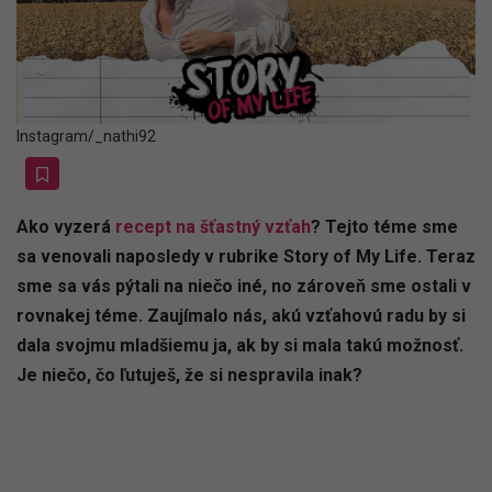
Instagram/_nathi92
Ako vyzerá
recept na šťastný vzťah
? Tejto téme sme
sa venovali naposledy v rubrike Story of My Life. Teraz
sme sa vás pýtali na niečo iné, no zároveň sme ostali v
rovnakej téme. Zaujímalo nás, akú vzťahovú radu by si
dala svojmu mladšiemu ja, ak by si mala takú možnosť.
Je niečo, čo ľutuješ, že si nespravila inak?