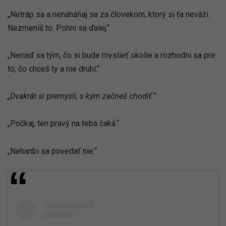
„Netráp sa a nenaháňaj sa za človekom, ktorý si ťa neváži.
Nezmeníš to. Pohni sa ďalej.“
„Neriaď sa tým, čo si bude myslieť okolie a rozhodni sa pre
to, čo chceš ty a nie druhí.“
„Dvakrát si premysli, s kým začneš chodiť.“
„Počkaj, ten pravý na teba čaká.“
„Nehanbi sa povedať nie.“