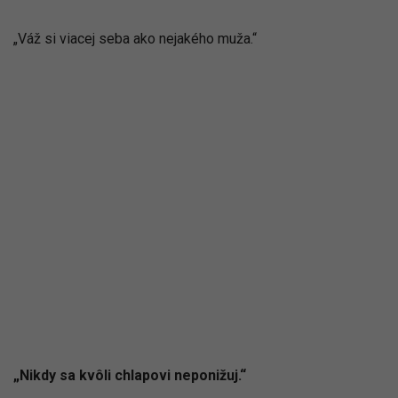
„Váž si viacej seba ako nejakého muža.“
„Nikdy sa kvôli chlapovi neponižuj.“