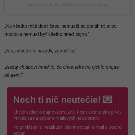
A post shared by ODZADU SK (@odzadu)
„Na všetko máš dosť času, nemusíš sa ponáhľať silou-
mocou a nemusí byť všetko hneď zajtra.“
„Nie, nebude to navždy, zobuď sa.“
„Nedaj chlapovi hneď to, čo chce, lebo ho rýchlo prejde
záujem.“
Nech ti nič neutečie! 💌
Chceš vedieť o najnovšom Girls' Point evente ako prvá?
Prihlás sa na odber e-mailových newslettrov.
Po prihlásení si nezabudni skontrolovať e-mail a potvrď
odber.