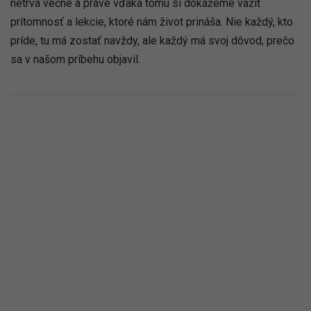
netrvá večne a práve vďaka tomu si dokážeme vážiť
prítomnosť a lekcie, ktoré nám život prináša. Nie každý, kto
príde, tu má zostať navždy, ale každý má svoj dôvod, prečo
sa v našom príbehu objavil.