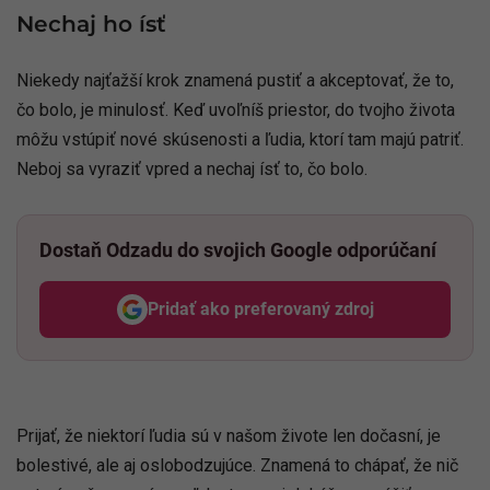
Nechaj ho ísť
Niekedy najťažší krok znamená pustiť a akceptovať, že to,
čo bolo, je minulosť. Keď uvoľníš priestor, do tvojho života
môžu vstúpiť nové skúsenosti a ľudia, ktorí tam majú patriť.
Neboj sa vyraziť vpred a nechaj ísť to, čo bolo.
Dostaň Odzadu do svojich Google odporúčaní
Pridať ako preferovaný zdroj
Odzadu, odkaz sa otvorí v nov
Prijať, že niektorí ľudia sú v našom živote len dočasní, je
bolestivé, ale aj oslobodzujúce. Znamená to chápať, že nič