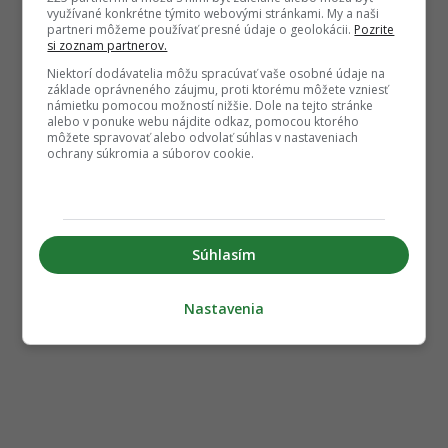
využívané konkrétne týmito webovými stránkami. My a naši
partneri môžeme používať presné údaje o geolokácii.
Pozrite
si zoznam partnerov.
Niektorí dodávatelia môžu spracúvať vaše osobné údaje na
základe oprávneného záujmu, proti ktorému môžete vzniesť
námietku pomocou možností nižšie. Dole na tejto stránke
alebo v ponuke webu nájdite odkaz, pomocou ktorého
môžete spravovať alebo odvolať súhlas v nastaveniach
ochrany súkromia a súborov cookie.
Súhlasím
Nastavenia