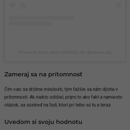
Príspevok, ktorý zdieľa ODZADU SK (@odzadu.sk)
Zameraj sa na prítomnosť
Čím viac sa držíme minulosti, tým ťažšie sa nám dýcha v
prítomnosti. Ak niekto odišiel, prijmi to ako fakt a namiesto
otázok, sa sústreď na ľudí, ktorí pri tebe sú tu a teraz.
Uvedom si svoju hodnotu