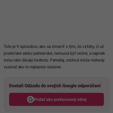
Toto je 9 spôsobov, ako sa zmieriť s tým, že vzťahy, či už
priateľské alebo partnerské, nemusia byť večné, a napriek
tomu nám dávajú hodnotu. Pamätaj, odchod môže niekedy
vyzerať ako to najlepšie riešenie.
Dostaň Odzadu do svojich Google odporúčaní
Pridať ako preferovaný zdroj
Odzadu, odkaz sa otvorí v nov