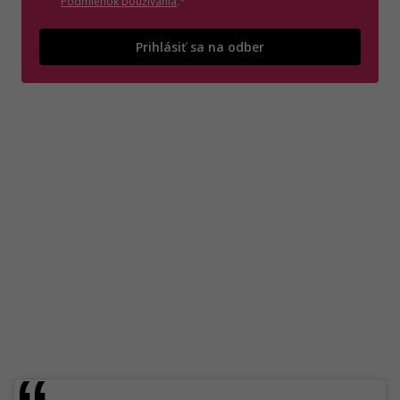
(otvorí sa v novom okne)
Podmienok používania
.
*
Odošle
Prihlásiť sa na odber