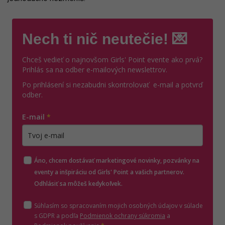
Nech ti nič neutečie! 💌
Chceš vedieť o najnovšom Girls' Point evente ako prvá?
Prihlás sa na odber e-mailových newslettrov.
Po prihlásení si nezabudni skontrolovať e-mail a potvrď
odber.
E-mail
*
Zadajte platnú e-mailovú adresu
Áno, chcem dostávať marketingové novinky, pozvánky na
eventy a inšpiráciu od Girls' Point a vašich partnerov.
Odhlásiť sa môžeš kedykoľvek.
Súhlasím so spracovaním mojich osobných údajov v súlade
(otvorí sa v novom o
s GDPR a podľa
Podmienok ochrany súkromia
a