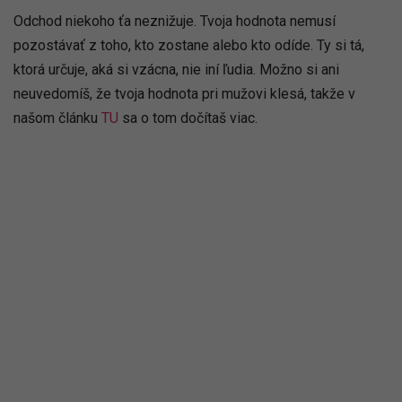
Odchod niekoho ťa neznižuje. Tvoja hodnota nemusí
pozostávať z toho, kto zostane alebo kto odíde. Ty si tá,
ktorá určuje, aká si vzácna, nie iní ľudia. Možno si ani
neuvedomíš, že tvoja hodnota pri mužovi klesá, takže v
našom článku
TU
sa o tom dočítaš viac.