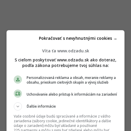
Pokračovať s nevyhnutnými cookies →
Víta ťa www.odzadu.sk
S cieľom poskytovať www.odzadu.sk ako doteraz,
podľa zákona potrebujeme tvoj súhlas na:
Personalizovaná reklama a obsah, meranie reklamy a
obsahu, prieskum cieľových skupín a vývoj služieb
Uchovávanie alebo prístup k informáciám na zariadení
Ďalšie informácie
Vaše osobné údaje budú spracúvané a informácie z vášho
zariadenia (súbory cookie, jedinečné identifikátory a ďalšie
údaje o zariadení) môžu byť ukladané a používané
225 partnermi a môžu s nimi byť zdieľané alebo môžu byť