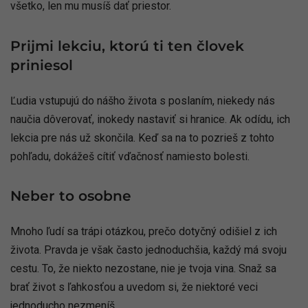
všetko, len mu musíš dať priestor.
Prijmi lekciu, ktorú ti ten človek
priniesol
Ľudia vstupujú do nášho života s poslaním, niekedy nás
naučia dôverovať, inokedy nastaviť si hranice. Ak odídu, ich
lekcia pre nás už skončila. Keď sa na to pozrieš z tohto
pohľadu, dokážeš cítiť vďačnosť namiesto bolesti.
Neber to osobne
Mnoho ľudí sa trápi otázkou, prečo dotyčný odišiel z ich
života. Pravda je však často jednoduchšia, každý má svoju
cestu. To, že niekto nezostane, nie je tvoja vina. Snaž sa
brať život s ľahkosťou a uvedom si, že niektoré veci
jednoducho nezmeníš.