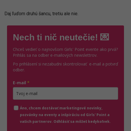
Daj ľuďom druhú šancu, tretiu ale nie.
Nech ti nič neutečie! 💌
Chceš vedieť o najnovšom Girls' Point evente ako prvá?
Prihlás sa na odber e-mailových newslettrov.
Po prihlásení si nezabudni skontrolovať e-mail a potvrď
odber.
E-mail
*
Zadajte platnú e-mailovú adresu
Áno, chcem dostávať marketingové novinky,
pozvánky na eventy a inšpiráciu od Girls' Point a
vašich partnerov. Odhlásiť sa môžeš kedykoľvek.