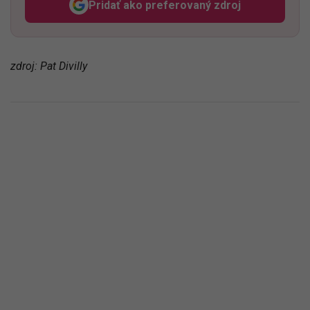
Pridať ako preferovaný zdroj
Odzadu, odkaz sa otvorí v n
zdroj: Pat Divilly