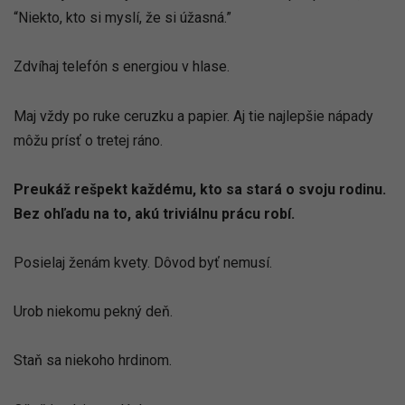
“Niekto, kto si myslí, že si úžasná.”
Zdvíhaj telefón s energiou v hlase.
Maj vždy po ruke ceruzku a papier. Aj tie najlepšie nápady
môžu prísť o tretej ráno.
Preukáž rešpekt každému, kto sa stará o svoju rodinu.
Bez ohľadu na to, akú triviálnu prácu robí.
Posielaj ženám kvety. Dôvod byť nemusí.
Urob niekomu pekný deň.
Staň sa niekoho hrdinom.