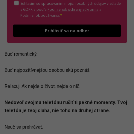
Súhlasím so spracovaním mojich osobných údajov v súlade
(otvorí sa v novom o
s GDPR a podľa
Podmienok ochrany súkromia
a
(otvorí sa v novom okne)
Podmienok používania
.
*
Odošle
Prihlásiť sa na odber
Buď romantický.
Buď najpozitívnejšou osobou akú poznáš.
Relaxuj. Ak nejde o život, nejde o nič.
Nedovoľ svojmu telefónu rušiť ti pekné momenty. Tvoj
telefón je tvoj sluha, nie toho na druhej strane.
Nauč sa prehrávať.