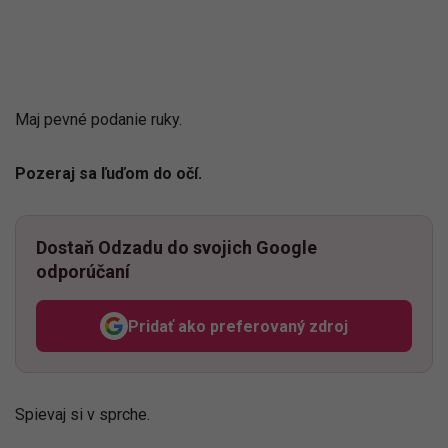
Maj pevné podanie ruky.
Pozeraj sa ľuďom do očí.
Dostaň Odzadu do svojich Google
odporúčaní
Pridať ako preferovaný zdroj
Odzadu, odkaz sa otvorí v n
Spievaj si v sprche.