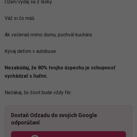
Ožeň/vydaj sa z lásky.
Váž si čo máš.
Ak večeriaš mimo domu, pochvál kuchára.
Kývaj deťom v autobuse.
Nezabúdaj, že 80% tvojho úspechu je schopnosť
vychádzať s ľuďmi.
Nečakaj, že život bude vždy fér.
Dostaň Odzadu do svojich Google
odporúčaní