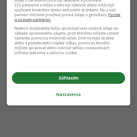
údaje o zariadení) môžu byť ukladané a používané
225 partnermi a môžu s nimi byť zdieľané alebo môžu byť
využívané konkrétne týmito webovými stránkami. My a naši
partneri môžeme používať presné údaje o geolokácii.
Pozrite
si zoznam partnerov.
Niektorí dodávatelia môžu spracúvať vaše osobné údaje na
základe oprávneného záujmu, proti ktorému môžete vzniesť
námietku pomocou možností nižšie. Dole na tejto stránke
alebo v ponuke webu nájdite odkaz, pomocou ktorého
môžete spravovať alebo odvolať súhlas v nastaveniach
ochrany súkromia a súborov cookie.
Súhlasím
Nastavenia