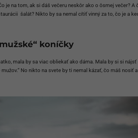
Čo je na tom, ak si dáš večeru neskôr ako o ôsmej večer? A 
aurácii šalát? Nikto by sa nemal cítiť vinný za to, čo je a ke
„mužské“ koníčky
latko, mala by sa viac obliekať ako dáma. Mala by si si nájsť 
e mužov.“ No nikto na svete by ti nemal kázať, čo máš nosiť a