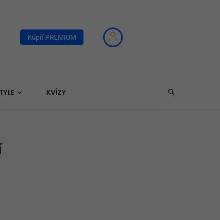
Kúpiť PREMIUM
TYLE
KVÍZY
í