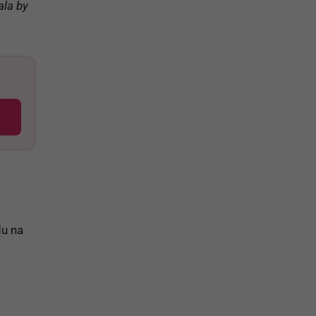
ala by
du na