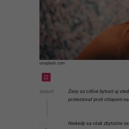
unsplash.com
Ženy sú citlivé bytosti aj vte
ZDIEĽAŤ
protestovať proti chlapom na 
Niekedy sa však zbytočne ospr