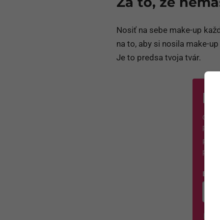
Za to, že nem
Nosiť na sebe make-up každý 
na to, aby si nosila make-u
Je to predsa tvoja tvár.
Ne
Chceš
prvá?
Po pr
potvr
E-ma
Zada
Á