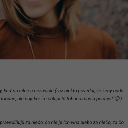
dy, keď sú silné a nezávislé (raz niekto povedal, že ženy budú
tribúne, ale najskôr im chlapi tú tribúnu musia postaviť 🙂 ).
avedlňujú za niečo, čo nie je ich vina alebo za niečo, za čo