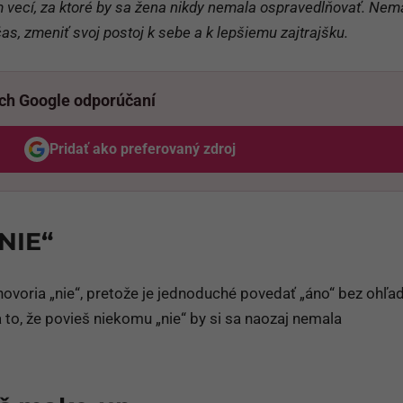
 vecí, za ktoré by sa žena nikdy nemala ospravedlňovať. Nem
 čas, zmeniť svoj postoj k sebe a k lepšiemu zajtrajšku.
ich Google odporúčaní
Pridať ako preferovaný zdroj
Odzadu, odkaz sa otvorí v novom okne
NIE“
e hovoria „nie“, pretože je jednoduché povedať „áno“ bez ohľa
 to, že povieš niekomu „nie“ by si sa naozaj nemala