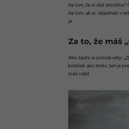
na tom, že si dáš zmrzlinu? 
na tom, ak si objednáš v rešt
je.
Za to, že máš 
Ako často si počula vety: „Z
koníček ako tento, ten je pr
máš robiť.