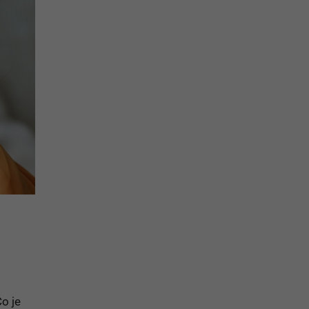
Čo je