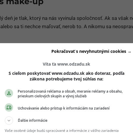
áš make-up
deň je tlak, ktorý na nás vyvinula spoločnosť. Ak sa však n
p alebo sa ti nechce maľovať, nerob to. A nikomu sa neosprav
Pokračovať s nevyhnutnými cookies →
ch ti nič neutečie! 💌
Víta ťa www.odzadu.sk
 vedieť o najnovšom Girls' Point evente ako
S cieľom poskytovať www.odzadu.sk ako doteraz, podľa
 Prihlás sa na odber e-mailových newslettrov.
zákona potrebujeme tvoj súhlas na:
ihlásení si nezabudni skontrolovať e-mail a
Personalizovaná reklama a obsah, meranie reklamy a obsahu,
ď odber.
prieskum cieľových skupín a vývoj služieb
il
*
Uchovávanie alebo prístup k informáciám na zariadení
Ďalšie informácie
jte platnú e-mailovú adresu
Vaše osobné údaje budú spracúvané a informácie z vášho zariadenia
no, chcem dostávať marketingové novinky, pozvánky