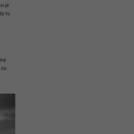
čo je
dy to
iný
 čo