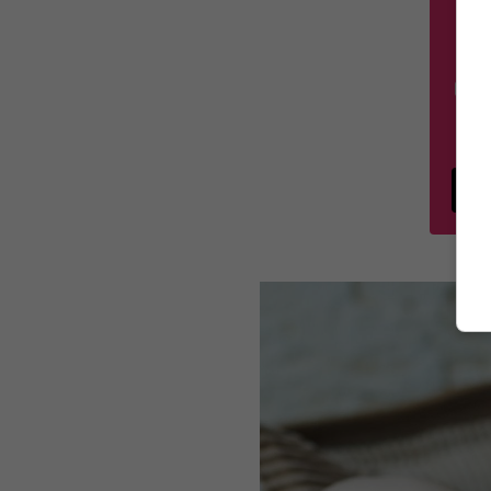
na
O
Sú
G
po