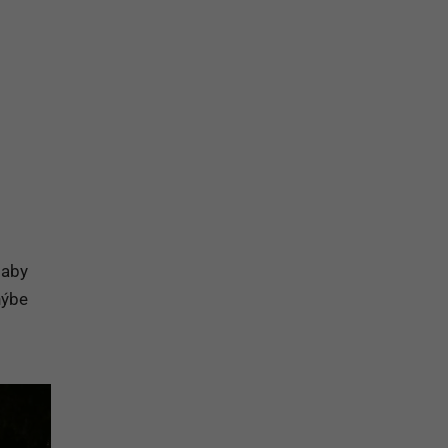
na prihlásenie sa na odber newslettera
 aby
hýbe