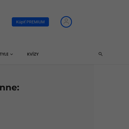
Kúpiť PREMIUM
TYLE
KVÍZY
enne: