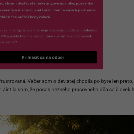
no, chcem dostávať marketingové novinky, pozvánky
 eventy a inšpiráciu od Girls' Point a vašich partnerov.
dhlásiť sa môžeš kedykoľvek.
hlasím so spracovaním mojich osobných údajov v súlade s
(otvorí sa v novom okne)
DPR a podľa
Podmienok ochrany súkromia
a
Podmienok
(otvorí sa v novom okne)
užívania
.
*
Odošle formulár 
Prihlásiť sa na odber
frustrovaná. Večer som o deviatej chodila po byte len preto,
. Zistila som, že počas bežného pracovného dňa sa človek 