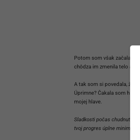
Potom som však začala čoraz 
chôdza im zmenila telo aj p
A tak som si povedala, že t
Úprimne? Čakala som hlavne 
mojej hlave.
Sladkosti počas chudnutia nem
tvoj progres úplne minimálne