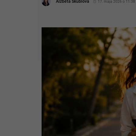
Alžbeta Škublová
17. mája 2026 o 11:38