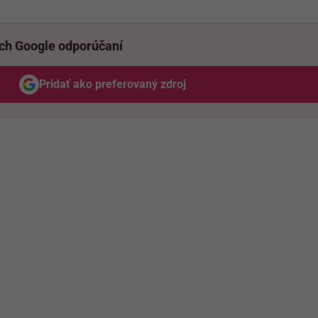
ich Google odporúčaní
Pridať ako preferovaný zdroj
Odzadu, odkaz sa otvorí v novom okne