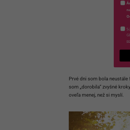
Á
na
O
Sú
G
po
Prvé dni som bola neustále 
som „dorobila“ zvyšné kroky
oveľa menej, než si myslí.