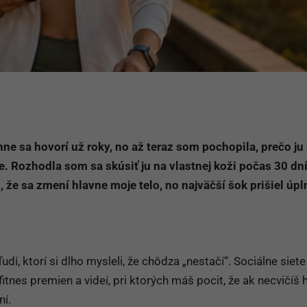
ne sa hovorí už roky, no až teraz som pochopila, prečo ju
e. Rozhodla som sa skúsiť ju na vlastnej koži počas 30 dn
 že sa zmení hlavne moje telo, no najväčší šok prišiel úpl
dí, ktorí si dlho mysleli, že chôdza „nestačí“. Sociálne siete
fitnes premien a videí, pri ktorých máš pocit, že ak necvičíš
ní.