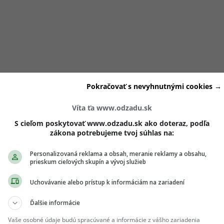
Pokračovať s nevyhnutnými cookies →
častejšie narážať na ženy, ktoré tvrdili, že práve obyčajná
sychiku viac než drastické workouty.
Víta ťa www.odzadu.sk
S cieľom poskytovať www.odzadu.sk ako doteraz, podľa
zákona potrebujeme tvoj súhlas na:
o vyskúšam. 30 dní. Každý deň 10 tisíc krokov. Bez výhovorie
fyzické výsledky. Netušila som však, že najväčšia zmena pr
Personalizovaná reklama a obsah, meranie reklamy a obsahu,
prieskum cieľových skupín a vývoj služieb
Uchovávanie alebo prístup k informáciám na zariadení
usíš vylúčiť. Stačí si vyberať s rozumom a voliť také, ktoré 
Ďalšie informácie
. Nájdeš ich v
TOMTO
článku.
Vaše osobné údaje budú spracúvané a informácie z vášho zariadenia