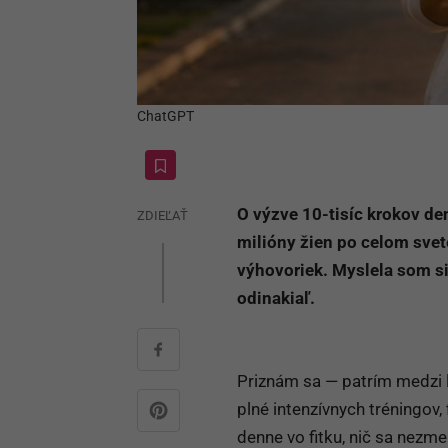
ChatGPT
O výzve 10-tisíc krokov den
ZDIEĽAŤ
milióny žien po celom svet
výhovoriek. Myslela som si,
odinakiaľ.
Priznám sa — patrím medzi ľu
plné intenzívnych tréningov, 
denne vo fitku, nič sa nezme