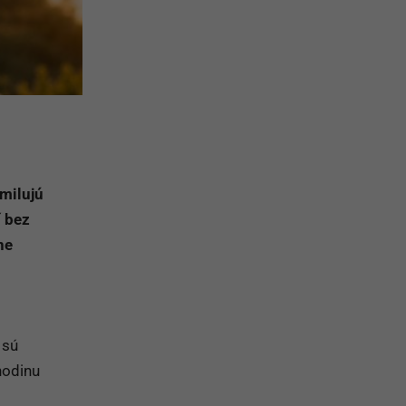
 milujú
í bez
ne
 sú
 hodinu