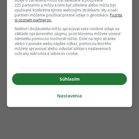
údaje o zariadení) môžu byť ukladané a používané
225 partnermi a môžu s nimi byť zdieľané alebo môžu byť
využívané konkrétne týmito webovými stránkami. My a naši
partneri môžeme používať presné údaje o geolokácii.
Pozrite
si zoznam partnerov.
Niektorí dodávatelia môžu spracúvať vaše osobné údaje na
základe oprávneného záujmu, proti ktorému môžete vzniesť
námietku pomocou možností nižšie. Dole na tejto stránke
alebo v ponuke webu nájdite odkaz, pomocou ktorého
môžete spravovať alebo odvolať súhlas v nastaveniach
ochrany súkromia a súborov cookie.
Súhlasím
Nastavenia