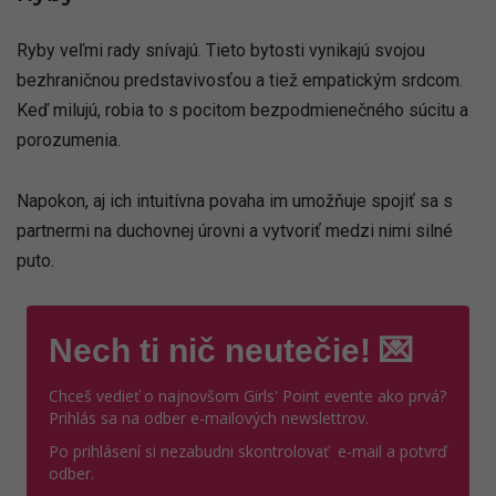
Ryby veľmi rady snívajú. Tieto bytosti vynikajú svojou
bezhraničnou predstavivosťou a tiež empatickým srdcom.
Keď milujú, robia to s pocitom bezpodmienečného súcitu a
porozumenia.
Napokon, aj ich intuitívna povaha im umožňuje spojiť sa s
partnermi na duchovnej úrovni a vytvoriť medzi nimi silné
puto.
Nech ti nič neutečie! 💌
Chceš vedieť o najnovšom Girls' Point evente ako prvá?
Prihlás sa na odber e-mailových newslettrov.
Po prihlásení si nezabudni skontrolovať e-mail a potvrď
odber.