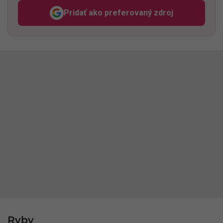
Pridať ako preferovaný zdroj
Odzadu, odkaz sa otvorí v n
Ryby