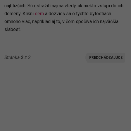
najbližších. Sú ostražití najmä vtedy, ak niekto vstúpi do ich
domény. Klikni
sem
a dozvieš sa o týchto bytostiach
omnoho viac, napríklad aj to, v čom spočíva ich najväčšia
slabosť.
Stránka
2
z 2
PREDCHÁDZAJÚCE