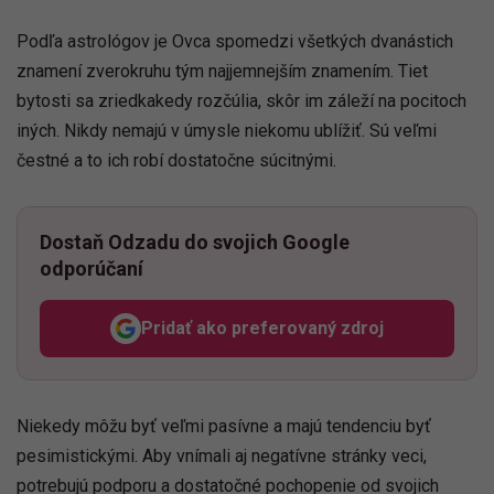
Podľa astrológov je Ovca spomedzi všetkých dvanástich
znamení zverokruhu tým najjemnejším znamením. Tiet
bytosti sa zriedkakedy rozčúlia, skôr im záleží na pocitoch
iných. Nikdy nemajú v úmysle niekomu ublížiť. Sú veľmi
čestné a to ich robí dostatočne súcitnými.
Dostaň Odzadu do svojich Google
odporúčaní
Pridať ako preferovaný zdroj
Odzadu, odkaz sa otvorí v n
Niekedy môžu byť veľmi pasívne a majú tendenciu byť
pesimistickými. Aby vnímali aj negatívne stránky veci,
potrebujú podporu a dostatočné pochopenie od svojich