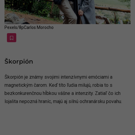
Pexels/8pCarlos Morocho
Škorpión
Škorpión je známy svojimi intenzívnymi emóciami a
magnetickým čarom. Keď títo ľudia milujú, robia to s
bezkonkurenčnou hĺbkou vášne a intenzity. Zatiaľ čo ich
lojalita nepozná hraníc, majú aj silnú ochranársku povahu.