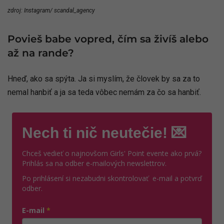
zdroj: Instagram/ scandal_agency
Povieš babe vopred, čím sa živíš alebo
až na rande?
Hneď, ako sa spýta. Ja si myslím, že človek by sa za to
nemal hanbiť a ja sa teda vôbec nemám za čo sa hanbiť.
Nech ti nič neutečie! 💌
Chceš vedieť o najnovšom Girls' Point evente ako prvá?
Prihlás sa na odber e-mailových newslettrov.
Po prihlásení si nezabudni skontrolovať e-mail a potvrď
odber.
E-mail
*