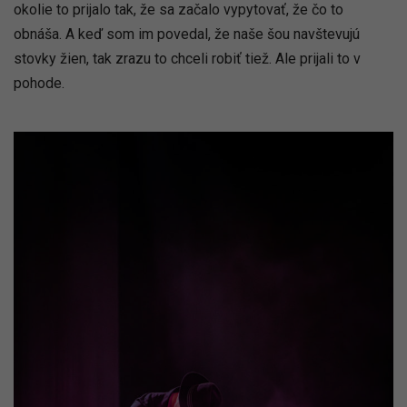
okolie to prijalo tak, že sa začalo vypytovať, že čo to
obnáša. A keď som im povedal, že naše šou navštevujú
stovky žien, tak zrazu to chceli robiť tiež. Ale prijali to v
pohode.