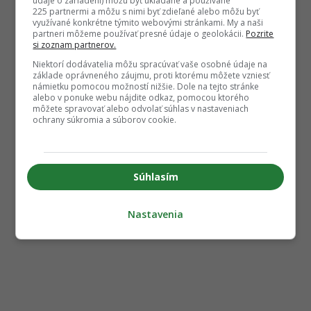
údaje o zariadení) môžu byť ukladané a používané
225 partnermi a môžu s nimi byť zdieľané alebo môžu byť
využívané konkrétne týmito webovými stránkami. My a naši
partneri môžeme používať presné údaje o geolokácii.
Pozrite
si zoznam partnerov.
Niektorí dodávatelia môžu spracúvať vaše osobné údaje na
základe oprávneného záujmu, proti ktorému môžete vzniesť
námietku pomocou možností nižšie. Dole na tejto stránke
alebo v ponuke webu nájdite odkaz, pomocou ktorého
môžete spravovať alebo odvolať súhlas v nastaveniach
ochrany súkromia a súborov cookie.
Súhlasím
Nastavenia