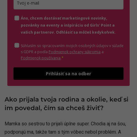
Zadajte platnú e-mailovú adresu
Áno, chcem dostávať marketingové novinky,
pozvánky na eventy a inšpiráciu od Girls' Point a
vašich partnerov. Odhlásiť sa môžeš kedykoľvek.
Súhlasím so spracovaním mojich osobných údajov v súlade
(otvorí sa v novom o
s GDPR a podľa
Podmienok ochrany súkromia
a
(otvorí sa v novom okne)
Podmienok používania
.
*
Odošle
Prihlásiť sa na odber
Ako prijala tvoja rodina a okolie, keď si
im povedal, čím sa chceš živiť?
Mamka so sestrou to prijali úplne super. Chodia aj na šou,
podporujú ma, takže tam s tým vôbec nebol problém. A