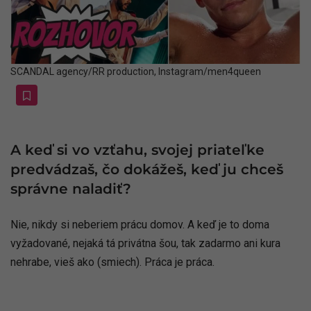
SCANDAL agency/RR production, Instagram/men4queen
A keď si vo vzťahu, svojej priateľke
predvádzaš, čo dokážeš, keď ju chceš
správne naladiť?
Nie, nikdy si neberiem prácu domov. A keď je to doma
vyžadované, nejaká tá privátna šou, tak zadarmo ani kura
nehrabe, vieš ako (smiech). Práca je práca.