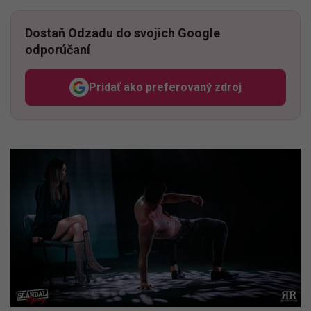
Dostaň Odzadu do svojich Google
odporúčaní
Pridať ako preferovaný zdroj
Odzadu, odkaz sa otvorí v n