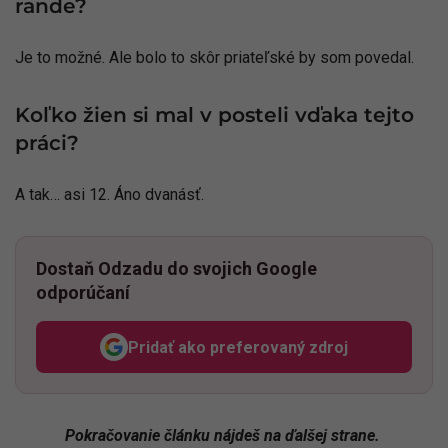
rande?
Je to možné. Ale bolo to skôr priateľské by som povedal.
Koľko žien si mal v posteli vďaka tejto
práci?
A tak… asi 12. Áno dvanásť.
Dostaň Odzadu do svojich Google
odporúčaní
Pridať ako preferovaný zdroj
Odzadu, odkaz sa otvorí v n
Pokračovanie článku nájdeš na ďalšej strane.