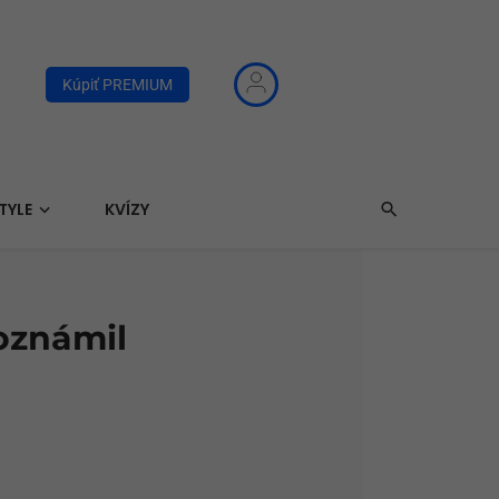
Kúpiť PREMIUM
TYLE
KVÍZY
oznámil