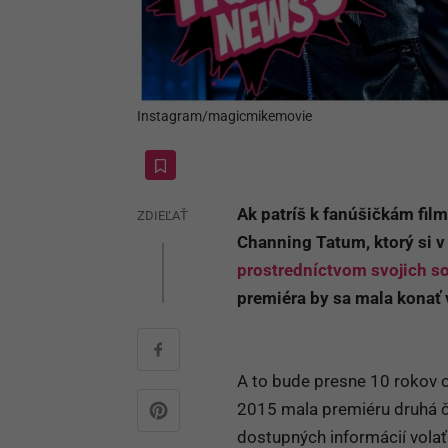
Instagram/magicmikemovie
Ak patríš k fanúšičkám fi
ZDIEĽAŤ
Channing Tatum, ktorý si v 
prostredníctvom svojich so
premiéra by sa mala konať
A to bude presne 10 rokov od
2015 mala premiéru druhá čas
dostupných informácií vola