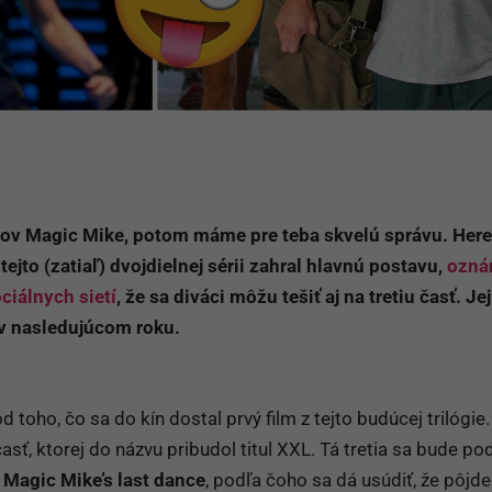
lmov Magic Mike, potom máme pre teba skvelú správu. Her
tejto (zatiaľ) dvojdielnej sérii zahral hlavnú postavu,
ozná
ciálnych sietí
, že sa diváci môžu tešiť aj na tretiu časť. Jej
 v nasledujúcom roku.
 toho, čo sa do kín dostal prvý film z tejto budúcej trilógie.
ť, ktorej do názvu pribudol titul XXL. Tá tretia sa bude po
ť
Magic Mike’s last dance
, podľa čoho sa dá usúdiť, že pôjde