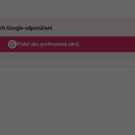
ich Google odporúčaní
Pridať ako preferovaný zdroj
Odzadu, odkaz sa otvorí v novom okne