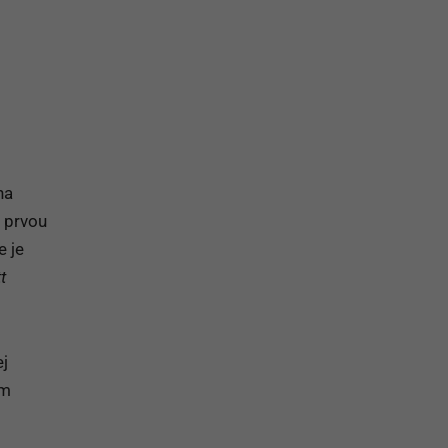
na prihlásenie sa na odber newslettera
na
a prvou
e je
t
ej
em