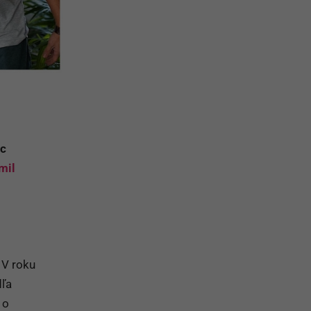
ec
mil
 V roku
dľa
 o