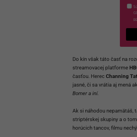
Sú
G
po
Do kín však táto časť na ro
streamovacej platforme
HB
časťou. Herec
Channing Tat
jasné, či sa vrátia aj mená 
Bomer a iní.
Ak si náhodou nepamätáš, ta
striptérskej skupiny a o to
horúcich tancov, filmu nech