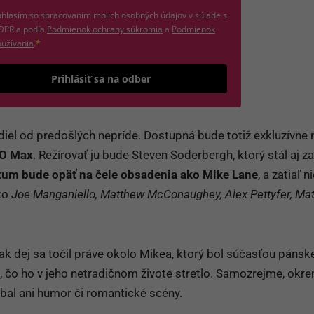
hlasím so spracovaním mojich osobných údajov v súlade s
(otvorí sa v novom okne)
DPR a podľa
Podmienok ochrany súkromia
a
Podmienok
(otvorí sa v novom okne)
užívania
.
*
Odošle formulár 
Prihlásiť sa na odber
zdiel od predošlých nepríde. Dostupná bude totiž exkluzívne 
O Max
. Režírovať ju bude Steven Soderbergh, ktorý stál aj z
um bude opäť na čele obsadenia ako Mike Lane
, a zatiaľ ni
ako
Joe Manganiello, Matthew McConaughey, Alex Pettyfer, Mat
k dej sa točil práve okolo Mikea, ktorý bol súčasťou pánsk
m, čo ho v jeho netradičnom živote stretlo. Samozrejme, okr
ýbal ani humor či romantické scény.