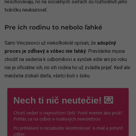
neschovávajú, no na sociálnych sieťach sú rozhodnutí jeho
tváričku neukazovať.
Pre ich rodinu to nebolo ľahké
Sami Vinczeovci už niekoľkokrát opísali, že
adopčný
proces je zdĺhavý a vôbec nie ľahký
. Pravidelne musia
chodiť na sedenia k odborníkovi a synček ešte ani po roku
nie je oficiálne ich, no ich rodina ho už zvládla prijať. Keď ale
manželia získali dieťa, všetci boli v šoku.
Nech ti nič neutečie! 💌
Chceš vedieť o najnovšom Girls' Point evente ako prvá?
Prihlás sa na odber e-mailových newslettrov.
Po prihlásení si nezabudni skontrolovať e-mail a potvrď
odber.