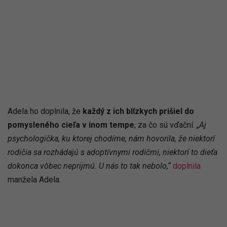
Adela ho doplnila, že
každý z ich blízkych prišiel do
pomysleného cieľa v inom tempe
, za čo sú vďační.
„Aj
psychologička, ku ktorej chodíme, nám hovorila, že niektorí
rodičia sa rozhádajú s adoptívnymi rodičmi, niektorí to dieťa
dokonca vôbec neprijmú. U nás to tak nebolo,“
doplnila
manžela Adela.