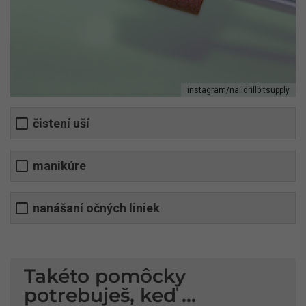
instagram/naildrillbitsupply
čistení uší
manikúre
nanášaní očných liniek
Takéto pomôcky
potrebuješ, keď ...