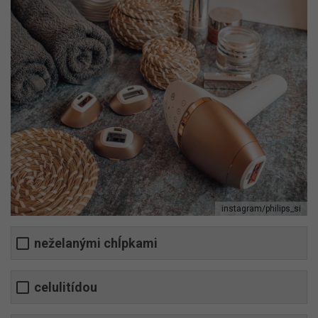
instagram/philips_si
neželanými chĺpkami
celulitídou