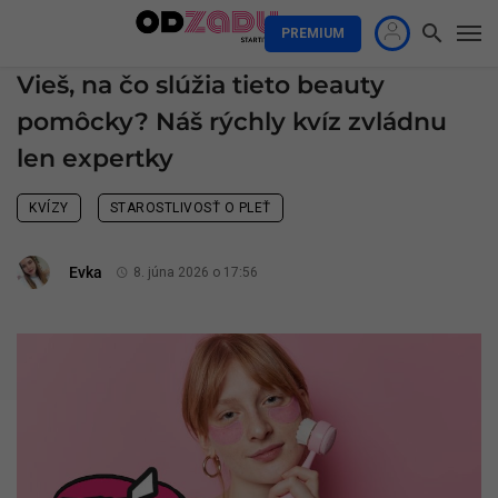
PREMIUM
Vieš, na čo slúžia tieto beauty
pomôcky? Náš rýchly kvíz zvládnu
len expertky
KVÍZY
STAROSTLIVOSŤ O PLEŤ
Evka
8. júna 2026 o 17:56