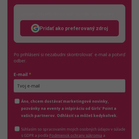
Dostaň Odzadu do svojich Google odporúčaní
Pridať ako preferovaný zdroj
Odzadu, odkaz sa otvorí v n
Po prihlásení si nezabudni skontrolovať e-mail a potvrď
odber.
E-mail
*
Zadajte platnú e-mailovú adresu
Áno, chcem dostávať marketingové novinky,
pozvánky na eventy a inšpiráciu od Girls' Point a
vašich partnerov. Odhlásiť sa môžeš kedykoľvek.
Súhlasím so spracovaním mojich osobných údajov v súlade
(otvorí sa v novom o
s GDPR a podľa
Podmienok ochrany súkromia
a