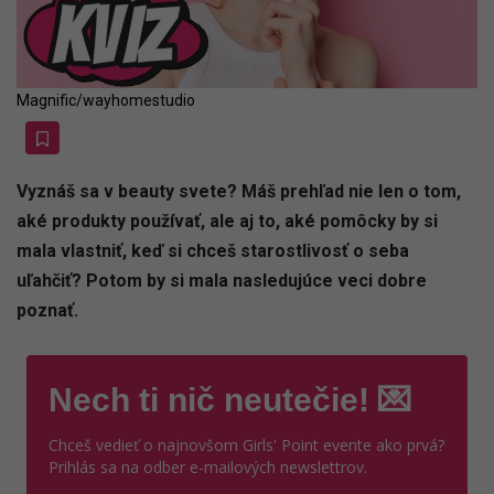
Magnific/wayhomestudio
Vyznáš sa v beauty svete? Máš prehľad nie len o tom,
aké produkty používať, ale aj to, aké pomôcky by si
mala vlastniť, keď si chceš starostlivosť o seba
uľahčiť? Potom by si mala nasledujúce veci dobre
poznať.
Nech ti nič neutečie! 💌
Chceš vedieť o najnovšom Girls' Point evente ako prvá?
Prihlás sa na odber e-mailových newslettrov.