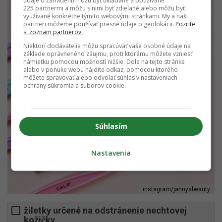
údaje o zariadení) môžu byť ukladané a používané
225 partnermi a môžu s nimi byť zdieľané alebo môžu byť
využívané konkrétne týmito webovými stránkami. My a naši
partneri môžeme používať presné údaje o geolokácii.
Pozrite
si zoznam partnerov.
Niektorí dodávatelia môžu spracúvať vaše osobné údaje na
základe oprávneného záujmu, proti ktorému môžete vzniesť
námietku pomocou možností nižšie. Dole na tejto stránke
alebo v ponuke webu nájdite odkaz, pomocou ktorého
môžete spravovať alebo odvolať súhlas v nastaveniach
ochrany súkromia a súborov cookie.
Súhlasím
Nastavenia
instagram/jannysbeauty
žiletky určené na odstránenie nechtovej
kožičky