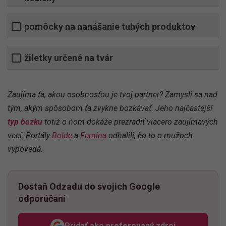
pomôcky na nanášanie tuhých produktov
žiletky určené na tvár
Zaujíma ťa, akou osobnosťou je tvoj partner? Zamysli sa nad
tým, akým spôsobom ťa zvykne bozkávať. Jeho najčastejší
typ bozku
totiž o ňom dokáže prezradiť viacero zaujímavých
vecí. Portály
Bolde
a
Femina
odhalili, čo to o mužoch
vypovedá.
Dostaň Odzadu do svojich Google
odporúčaní
Pridať ako preferovaný zdroj