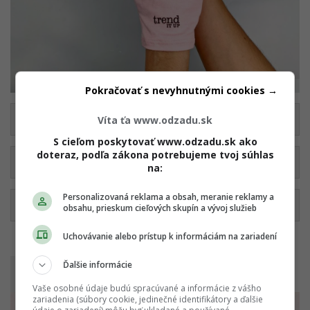
instagram/dm_slovensko
Pokračovať s nevyhnutnými cookies →
hydratácii rúk
Víta ťa www.odzadu.sk
S cieľom poskytovať www.odzadu.sk ako
doteraz, podľa zákona potrebujeme tvoj súhlas
práci s mastnými produktmi
na:
Personalizovaná reklama a obsah, meranie reklamy a
pri nanášaní telového krému
obsahu, prieskum cieľových skupín a vývoj služieb
Uchovávanie alebo prístup k informáciám na zariadení
Ďalšie informácie
Na obrázku sú ...
Vaše osobné údaje budú spracúvané a informácie z vášho
zariadenia (súbory cookie, jedinečné identifikátory a ďalšie