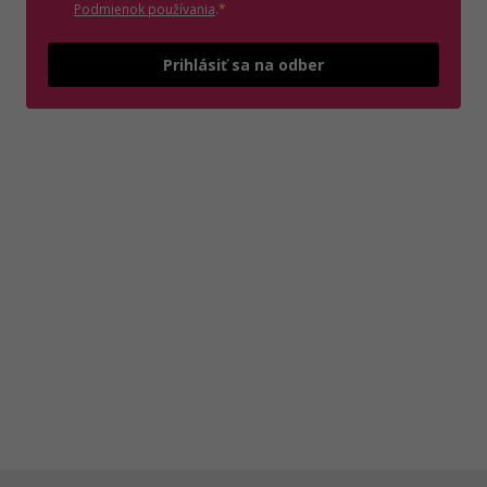
(otvorí sa v novom okne)
Podmienok používania
.
*
Odošle
Prihlásiť sa na odber