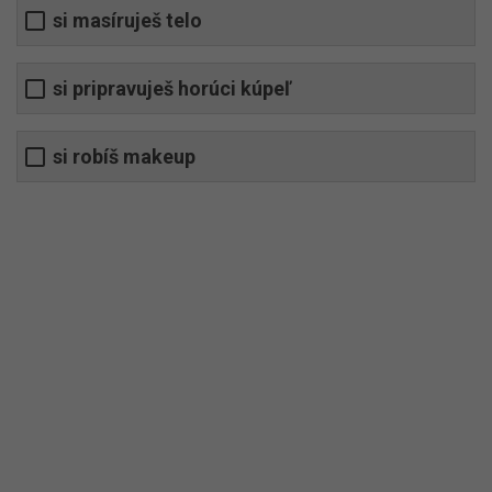
si masíruješ telo
si pripravuješ horúci kúpeľ
si robíš makeup