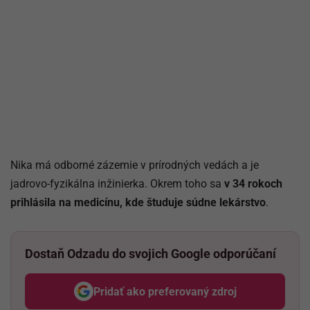
Nika má odborné zázemie v prírodných vedách a je
jadrovo-fyzikálna inžinierka. Okrem toho sa
v 34 rokoch
prihlásila na medicínu, kde študuje súdne lekárstvo
.
Dostaň Odzadu do svojich Google odporúčaní
Pridať ako preferovaný zdroj
Odzadu, odkaz sa otvorí v nov