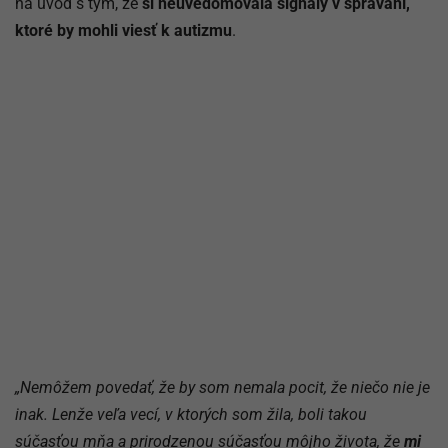
na úvod s tým, že
si neuvedomovala signály v správaní,
ktoré by mohli viesť k autizmu
.
„Nemôžem povedať, že by som nemala pocit, že niečo nie je
inak. Lenže veľa vecí, v ktorých som žila, boli takou
súčasťou mňa a prirodzenou súčasťou môjho života, že
mi