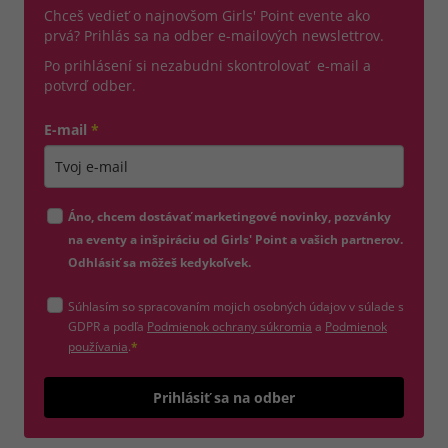
Chceš vedieť o najnovšom Girls' Point evente ako
prvá? Prihlás sa na odber e-mailových newslettrov.
Po prihlásení si nezabudni skontrolovať e-mail a
potvrď odber.
E-mail
*
Zadajte platnú e-mailovú adresu
Áno, chcem dostávať marketingové novinky, pozvánky
na eventy a inšpiráciu od Girls' Point a vašich partnerov.
Odhlásiť sa môžeš kedykoľvek.
Súhlasím so spracovaním mojich osobných údajov v súlade s
(otvorí sa v novom okne)
GDPR a podľa
Podmienok ochrany súkromia
a
Podmienok
(otvorí sa v novom okne)
používania
.
*
Odošle
Prihlásiť sa na odber