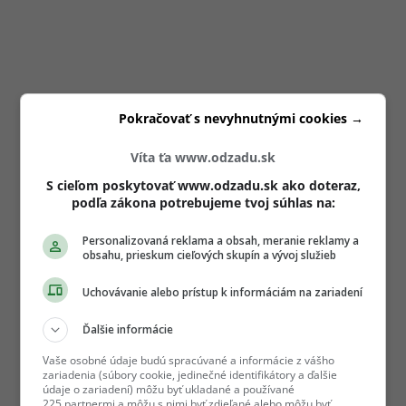
Pokračovať s nevyhnutnými cookies →
Víta ťa www.odzadu.sk
S cieľom poskytovať www.odzadu.sk ako doteraz,
podľa zákona potrebujeme tvoj súhlas na:
Personalizovaná reklama a obsah, meranie reklamy a
obsahu, prieskum cieľových skupín a vývoj služieb
Uchovávanie alebo prístup k informáciám na zariadení
Ďalšie informácie
Vaše osobné údaje budú spracúvané a informácie z vášho
zariadenia (súbory cookie, jedinečné identifikátory a ďalšie
údaje o zariadení) môžu byť ukladané a používané
225 partnermi a môžu s nimi byť zdieľané alebo môžu byť