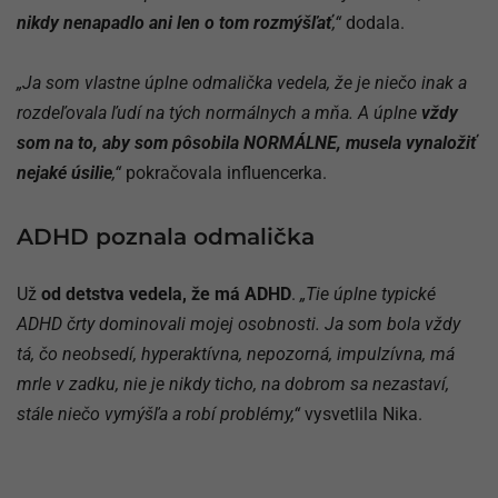
nikdy nenapadlo ani len o tom rozmýšľať
,“
dodala.
„Ja som vlastne úplne odmalička vedela, že je niečo inak a
rozdeľovala ľudí na tých normálnych a mňa. A úplne
vždy
som na to, aby som pôsobila NORMÁLNE, musela vynaložiť
nejaké úsilie
,“
pokračovala influencerka.
ADHD poznala odmalička
Už
od detstva vedela, že má ADHD
.
„Tie úplne typické
ADHD črty dominovali mojej osobnosti. Ja som bola vždy
tá, čo neobsedí, hyperaktívna, nepozorná, impulzívna, má
mrle v zadku, nie je nikdy ticho, na dobrom sa nezastaví,
stále niečo vymýšľa a robí problémy,“
vysvetlila Nika.