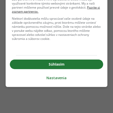
využívané konkrétne týmito webovými stránkami. My a naši
partneri môžeme používať presné údaje o geolokácii.
Pozrite si
zoznam partnerov.
Niektorí dodávatelia môžu spracúvať vaše osobné údaje na
základe oprávneného záujmu, proti ktorému môžete vzniesť
námietku pomocou možností nižšie. Dole na tejto stránke alebo
v ponuke webu nájdite odkaz, pomocou ktorého môžete
spravovať alebo odvolať súhlas v nastaveniach ochrany
súkromia a súborov cookie.
Súhlasím
Nastavenia