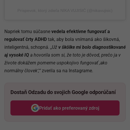
Príspevok, ktorý zdieľa NIKA VUJISIĆ (@nikavujisic)
Napriek tomu súčasne
vedela efektívne fungovať a
regulovať črty ADHD
tak, aby bola vnímaná ako šikovná,
inteligentná, schopná.
„Už
v škôlke mi bolo diagnostikované
aj vysoké IQ
a hovorila som si, že toto je dôvod, prečo ja v
živote dokážem pomerne uspokojivo fungovať ,ako
normálny človek‘,“
zverila sa na Instagrame.
Dostaň Odzadu do svojich Google odporúčaní
Pridať ako preferovaný zdroj
Odzadu, odkaz sa otvorí v nov