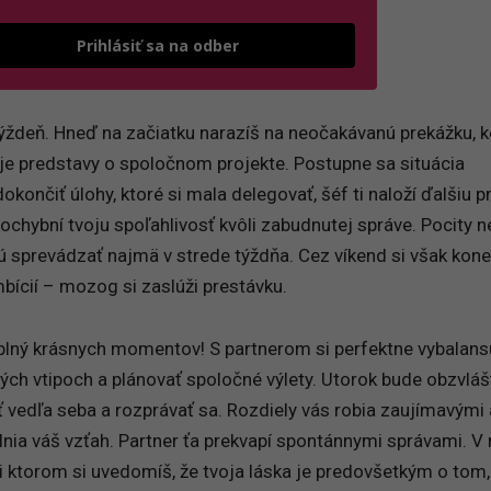
Odošle formulár 
Prihlásiť sa na odber
 týždeň. Hneď na začiatku narazíš na neočakávanú prekážku, 
je predstavy o spoločnom projekte. Postupne sa situácia
končiť úlohy, ktoré si mala delegovať, šéf ti naloží ďalšiu p
pochybní tvoju spoľahlivosť kvôli zabudnutej správe. Pocity n
ú sprevádzať najmä v strede týždňa. Cez víkend si však kon
ícií – mozog si zaslúži prestávku.
plný krásnych momentov! S partnerom si perfektne vybalans
rých vtipoch a plánovať spoločné výlety. Utorok bude obzvláš
ť vedľa seba a rozprávať sa. Rozdiely vás robia zaujímavými 
ia váš vzťah. Partner ťa prekvapí spontánnymi správami. V
ri ktorom si uvedomíš, že tvoja láska je predovšetkým o tom, 