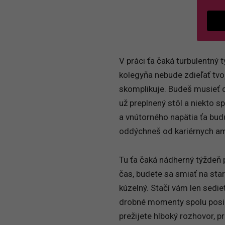
V práci ťa čaká turbulentný
kolegyňa nebude zdieľať tvo
skomplikuje. Budeš musieť do
už preplnený stôl a niekto s
a vnútorného napätia ťa bud
oddýchneš od kariérnych amb
Tu ťa čaká nádherný týždeň 
čas, budete sa smiať na sta
kúzelný. Stačí vám len sedie
drobné momenty spolu posiln
prežijete hlboký rozhovor, p