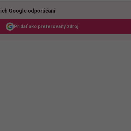
ich Google odporúčaní
Pridať ako preferovaný zdroj
Odzadu, odkaz sa otvorí v novom okne