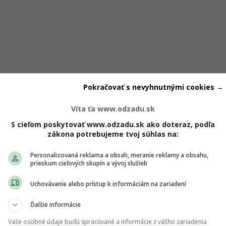
roskop
Pokračovať s nevyhnutnými cookies →
Víta ťa www.odzadu.sk
S cieľom poskytovať www.odzadu.sk ako doteraz, podľa
zákona potrebujeme tvoj súhlas na:
 finančné prekvapenia. Očakávaj nečakanú platbu alebo bonu
Personalizovaná reklama a obsah, meranie reklamy a obsahu,
čne si dopriať niečo pekné. V strede týždňa ťa potešia tie h
prieskum cieľových skupín a vývoj služieb
ktoré konečne uvidíš vo výplate. Hoci neskôr narazíš na lák
Uchovávanie alebo prístup k informáciám na zariadení
uvedomuješ si, že teraz potrebuješ radšej odložiť menšie su
iká. Celkovo sa pohybuješ v komfortnej zóne. Možno to nie j
Ďalšie informácie
tok na bežné výdavky aj drobné radosti.
Vaše osobné údaje budú spracúvané a informácie z vášho zariadenia