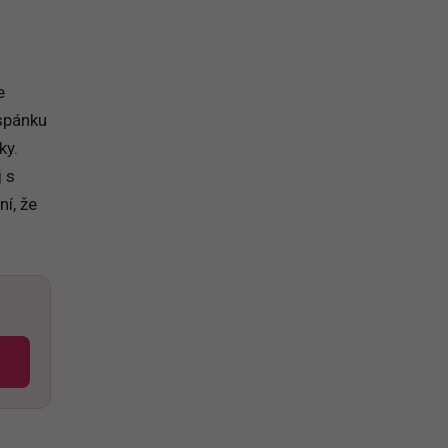
e
 spánku
ky.
j s
í, že