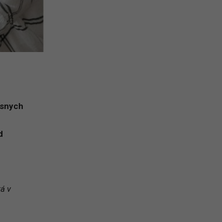
ásnych
d
ká v