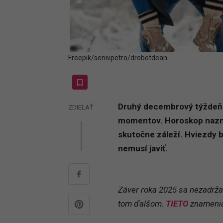
Freepik/senivpetro/drobotdean
Druhý decembrový týždeň p
ZDIEĽAŤ
momentov. Horoskop nazna
skutočne záleží. Hviezdy bu
nemusí javiť.
Záver roka 2025 sa nezadržat
tom ďalšom.
TIETO
znamenia 