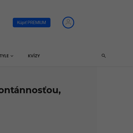
Kúpiť PREMIUM
TYLE
KVÍZY
pontánnosťou,