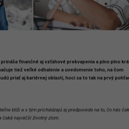
rináša finančné aj vzťahové prekvapenia a plno plno kr
čuje tiež veľké odhalenie a uvedomenie toho, na čom
dú priať aj kariérnej oblasti, hoci sa to tak na prvý pohľa
eľne blíži a s tým prichádzajú aj predpovede na to, čo nás ča
čaká najväčší životný zlom.