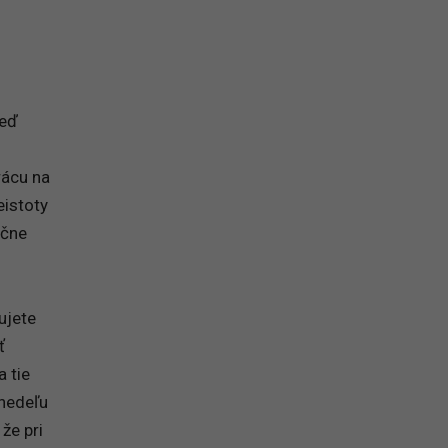
na prihlásenie sa na odber newslettera
keď
rácu na
eistoty
ečne
ujete
ť
a tie
 nedeľu
že pri