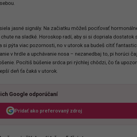
sebou.
posiela jasné signály. Na začiatku môžeš pociťovať hormonáln
chute na sladké. Horoskop radí, aby si si dopriala dostatok
 si pýta viac pozornosti, no v utorok sa budeš cítiť fantastic
anie v hrdle a upchávanie nosa – nezanedbaj to, pi horúci ča
enie. Pocítiš búšenie srdca pri rýchlej chôdzi, čo ťa upozorn
epší deň ťa čaká v utorok.
ich Google odporúčaní
Pridať ako preferovaný zdroj
Odzadu, odkaz sa otvorí v novom okne