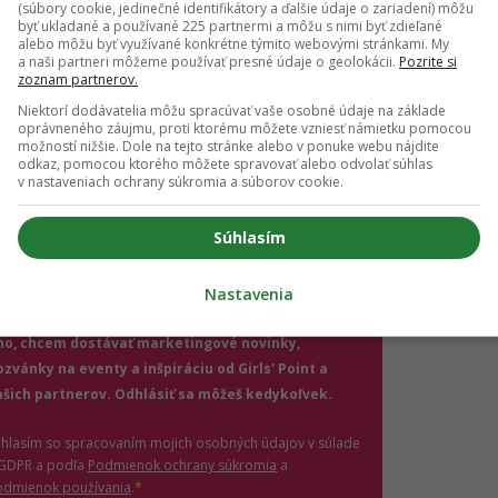
(súbory cookie, jedinečné identifikátory a ďalšie údaje o zariadení) môžu
byť ukladané a používané 225 partnermi a môžu s nimi byť zdieľané
alebo môžu byť využívané konkrétne týmito webovými stránkami. My
a naši partneri môžeme používať presné údaje o geolokácii.
Pozrite si
ch ti nič neutečie! 💌
zoznam partnerov.
Niektorí dodávatelia môžu spracúvať vaše osobné údaje na základe
 vedieť o najnovšom Girls' Point evente ako prvá?
oprávneného záujmu, proti ktorému môžete vzniesť námietku pomocou
ás sa na odber e-mailových newslettrov.
možností nižšie. Dole na tejto stránke alebo v ponuke webu nájdite
odkaz, pomocou ktorého môžete spravovať alebo odvolať súhlas
ihlásení si nezabudni skontrolovať e-mail a potvrď
v nastaveniach ochrany súkromia a súborov cookie.
.
Súhlasím
il
*
Nastavenia
jte platnú e-mailovú adresu
no, chcem dostávať marketingové novinky,
ozvánky na eventy a inšpiráciu od Girls' Point a
ašich partnerov. Odhlásiť sa môžeš kedykoľvek.
úhlasím so spracovaním mojich osobných údajov v súlade
(otvorí sa v novom okne)
 GDPR a podľa
Podmienok ochrany súkromia
a
(otvorí sa v novom okne)
odmienok používania
.
*