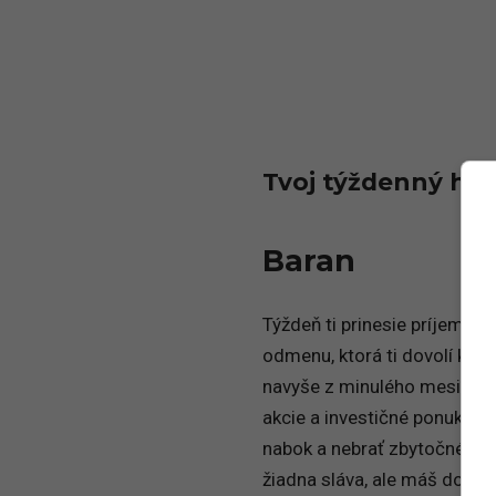
Tvoj týždenný ho
Baran
Týždeň ti prinesie príjemné
odmenu, ktorá ti dovolí kone
navyše z minulého mesiaca, 
akcie a investičné ponuky, 
nabok a nebrať zbytočné riz
žiadna sláva, ale máš dosta