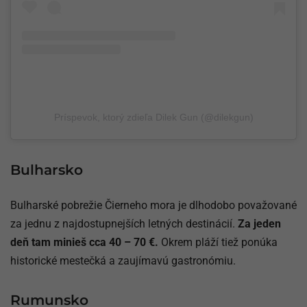
Príspevok, ktorý zdieľa Dilek Gun (@dilekgun)
Bulharsko
Bulharské pobrežie Čierneho mora je dlhodobo považované
za jednu z najdostupnejších letných destinácií.
Za jeden
deň tam minieš cca 40 – 70 €.
Okrem pláží tiež ponúka
historické mestečká a zaujímavú gastronómiu.
Rumunsko