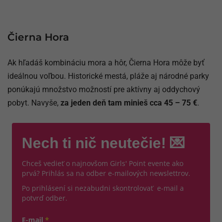
Čierna Hora
Ak hľadáš kombináciu mora a hôr, Čierna Hora môže byť
ideálnou voľbou. Historické mestá, pláže aj národné parky
ponúkajú množstvo možností pre aktívny aj oddychový
pobyt. Navyše,
za jeden deň tam minieš cca 45 – 75 €
.
Nech ti nič neutečie! 💌
Chceš vedieť o najnovšom Girls' Point evente ako
prvá? Prihlás sa na odber e-mailových newslettrov.
Po prihlásení si nezabudni skontrolovať e-mail a
potvrď odber.
E-mail
*