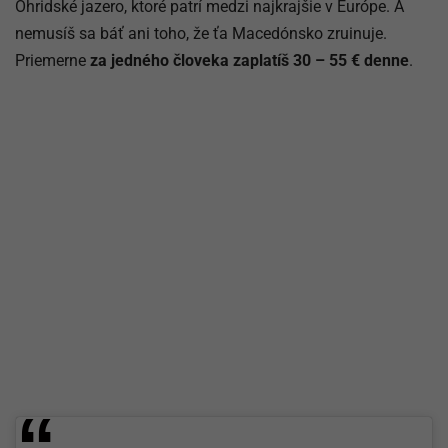
Ohridské jazero, ktoré patrí medzi najkrajšie v Európe. A
nemusíš sa báť ani toho, že ťa Macedónsko zruinuje.
Priemerne
za jedného človeka zaplatíš 30 – 55 € denne
.