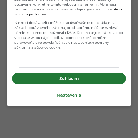
využívané konkrétne týmito webovými stránkami. My a naši
partneri môžeme používať presné údaje o geolokácii.
Pozrite si
zoznam partnerov.
Niektorí dodávatelia môžu spracúvať vaše osobné údaje na
základe oprávneného záujmu, proti ktorému môžete vzniesť
námietku pomocou možností nižšie. Dole na tejto stránke alebo
v ponuke webu nájdite odkaz, pomocou ktorého môžete
spravovať alebo odvolať súhlas v nastaveniach ochrany
súkromia a súborov cookie.
Súhlasím
Nastavenia