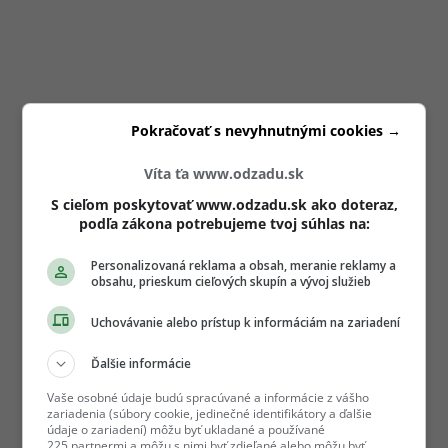
Pokračovať s nevyhnutnými cookies →
Víta ťa www.odzadu.sk
S cieľom poskytovať www.odzadu.sk ako doteraz,
podľa zákona potrebujeme tvoj súhlas na:
Personalizovaná reklama a obsah, meranie reklamy a
obsahu, prieskum cieľových skupín a vývoj služieb
Uchovávanie alebo prístup k informáciám na zariadení
Ďalšie informácie
Vaše osobné údaje budú spracúvané a informácie z vášho
zariadenia (súbory cookie, jedinečné identifikátory a ďalšie
údaje o zariadení) môžu byť ukladané a používané
225 partnermi a môžu s nimi byť zdieľané alebo môžu byť