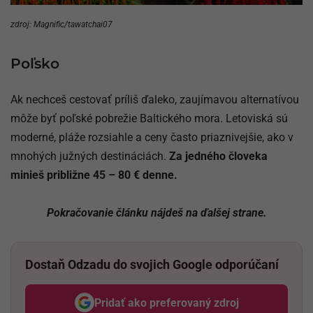
zdroj: Magnific/tawatchai07
Poľsko
Ak nechceš cestovať príliš ďaleko, zaujímavou alternatívou
môže byť poľské pobrežie Baltického mora. Letoviská sú
moderné, pláže rozsiahle a ceny často priaznivejšie, ako v
mnohých južných destináciách.
Za jedného človeka
minieš približne 45 – 80 € denne.
Pokračovanie článku nájdeš na ďalšej strane.
Dostaň Odzadu do svojich Google odporúčaní
Pridať ako preferovaný zdroj
Odzadu, odkaz sa otvorí v nov