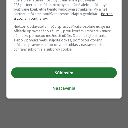
údaje o zariadení) môžu byť ukladané a používané
225 partnermi a môžu s nimi byť zdieľané alebo môžu byť
využívané konkrétne týmito webovými stránkami. My a naši
partneri môžeme používať presné údaje o geolokácii.
Pozrite
si zoznam partnerov.
Niektorí dodávatelia môžu spracúvať vaše osobné údaje na
základe oprávneného záujmu, proti ktorému môžete vzniesť
námietku pomocou možností nižšie. Dole na tejto stránke
alebo v ponuke webu nájdite odkaz, pomocou ktorého
môžete spravovať alebo odvolať súhlas v nastaveniach
ochrany súkromia a súborov cookie.
Súhlasím
Nastavenia