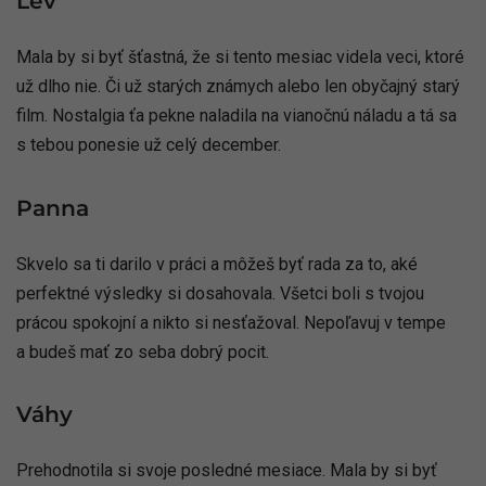
Lev
Mala by si byť šťastná, že si tento mesiac videla veci, ktoré
už dlho nie. Či už starých známych alebo len obyčajný starý
film. Nostalgia ťa pekne naladila na vianočnú náladu a tá sa
s tebou ponesie už celý december.
Panna
Skvelo sa ti darilo v práci a môžeš byť rada za to, aké
perfektné výsledky si dosahovala. Všetci boli s tvojou
prácou spokojní a nikto si nesťažoval. Nepoľavuj v tempe
a budeš mať zo seba dobrý pocit.
Váhy
Prehodnotila si svoje posledné mesiace. Mala by si byť