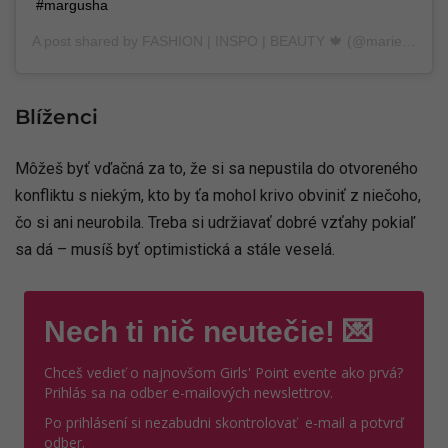
#margusha
A post shared by
FASHION | INSPO | BEAUTY 🍁
(@marieke_ne) on
Blíženci
Môžeš byť vďačná za to, že si sa nepustila do otvoreného
konfliktu s niekým, kto by ťa mohol krivo obviniť z niečoho,
čo si ani neurobila. Treba si udržiavať dobré vzťahy pokiaľ
sa dá – musíš byť optimistická a stále veselá.
Nech ti nič neutečie! 💌
Chceš vedieť o najnovšom Girls' Point evente ako prvá?
Prihlás sa na odber e-mailových newslettrov.
Po prihlásení si nezabudni skontrolovať e-mail a potvrď
odber.