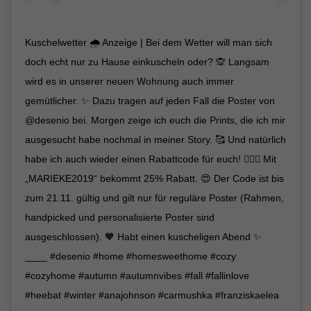
Kuschelwetter 🌧 Anzeige | Bei dem Wetter will man sich
doch echt nur zu Hause einkuscheln oder? 🙊 Langsam
wird es in unserer neuen Wohnung auch immer
gemütlicher. ✨ Dazu tragen auf jeden Fall die Poster von
@desenio bei. Morgen zeige ich euch die Prints, die ich mir
ausgesucht habe nochmal in meiner Story. 🥰 Und natürlich
habe ich auch wieder einen Rabattcode für euch! 🙆🏽‍♀️ Mit
„MARIEKE2019“ bekommt 25% Rabatt. 😍 Der Code ist bis
zum 21.11. gültig und gilt nur für reguläre Poster (Rahmen,
handpicked und personalisierte Poster sind
ausgeschlossen). 🧡 Habt einen kuscheligen Abend ✨
____ #desenio #home #homesweethome #cozy
#cozyhome #autumn #autumnvibes #fall #fallinlove
#heebat #winter #anajohnson #carmushka #franziskaelea