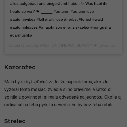
alles aufgebaut und eingeräumt haben ✨ Was habt ihr
heute so vor? 🍁 _____ #autumn #autumnlove
#autumnvibes #fall #fallinlove #herbst #forest #wald
#autumnleaves #anajohnson #franziskaelea #margusha
#carmushka
A post shared by
FASHION | INSPO | BEAUTY 🍁
(@marieke_ne) on
Kozorožec
Mala by si byť vďačná za to, že napriek tomu, ako zle
vyzeral tento mesiac, zvládla si ho bravúrne. Všetko si
splnila a povinnosti si mala odvedené na jednotku. Okolie aj
rodina sú na teba pyšní a nevedia, čo by bez teba robili.
Strelec