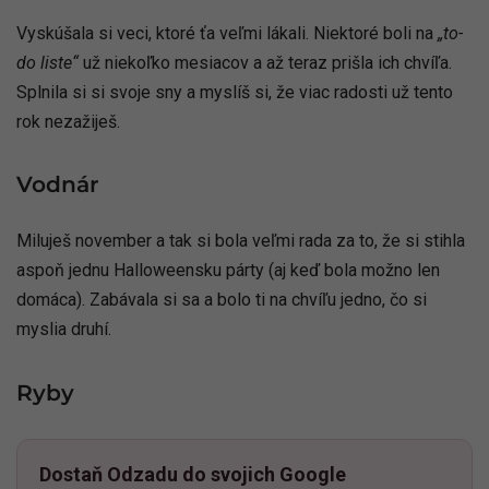
Vyskúšala si veci, ktoré ťa veľmi lákali. Niektoré boli na
„to-
do liste“
už niekoľko mesiacov a až teraz prišla ich chvíľa.
Splnila si si svoje sny a myslíš si, že viac radosti už tento
rok nezažiješ.
Vodnár
Miluješ november a tak si bola veľmi rada za to, že si stihla
aspoň jednu Halloweensku párty (aj keď bola možno len
domáca). Zabávala si sa a bolo ti na chvíľu jedno, čo si
myslia druhí.
Ryby
Dostaň Odzadu do svojich Google