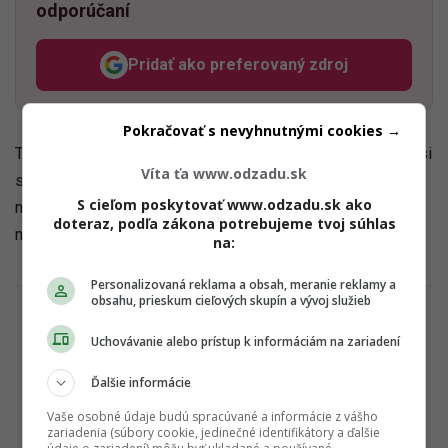
odporúčaní
Pridať ako preferovaný zdroj
Odzadu, odkaz sa otvorí v n
Pokračovať s nevyhnutnými cookies →
Tento mesiac ti dal zabrať, no môžeš byť vďačná za to, že si
Víta ťa www.odzadu.sk
sa spriatelila s ľuďmi, o ktorých si si myslela, že sa spolu
S cieľom poskytovať www.odzadu.sk ako
nikdy nebudete baviť. Dobrých ľudí nie je nikdy dosť, najmä
doteraz, podľa zákona potrebujeme tvoj súhlas
nie v tvojom živote.
na:
Personalizovaná reklama a obsah, meranie reklamy a
obsahu, prieskum cieľových skupín a vývoj služieb
Uchovávanie alebo prístup k informáciám na zariadení
Ďalšie informácie
Vaše osobné údaje budú spracúvané a informácie z vášho
zariadenia (súbory cookie, jedinečné identifikátory a ďalšie