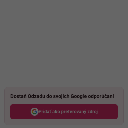
Dostaň Odzadu do svojich Google odporúčaní
Pridať ako preferovaný zdroj
Odzadu, odkaz sa otvorí v nov