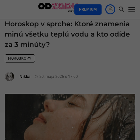
PREMIUM
Horoskop v sprche: Ktoré znamenia
minú všetku teplú vodu a kto odíde
za 3 minúty?
HOROSKOPY
Nikka
20. mája 2026 o 17:00