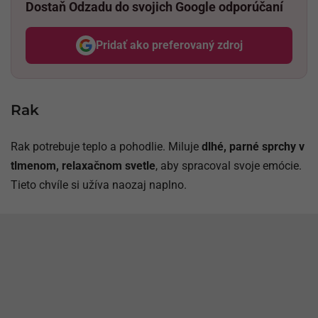
Dostaň Odzadu do svojich Google odporúčaní
Pridať ako preferovaný zdroj
Odzadu, odkaz sa otvorí v nov
Rak
Rak potrebuje teplo a pohodlie. Miluje
dlhé, parné sprchy v
tlmenom, relaxačnom svetle
, aby spracoval svoje emócie.
Tieto chvíle si užíva naozaj naplno.