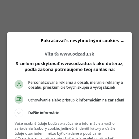
Pokračovať s nevyhnutnými cookies →
Víta ťa www.odzadu.sk
S cieľom poskytovať www.odzadu.sk ako doteraz,
podľa zákona potrebujeme tvoj súhlas na:
Personalizovaná reklama a obsah, meranie reklamy a
obsahu, prieskum cieľových skupín a vývoj služieb
Uchovávanie alebo prístup k informáciám na zariadení
Ďalšie informácie
Vaše osobné údaje budú spracúvané a informácie z vášho
zariadenia (súbory cookie, jedinečné identifikátory a ďalšie
údaje o zariadení) môžu byť ukladané a používané
225 partnermi a môžu s nimi byť zdieľané alebo môžu byť