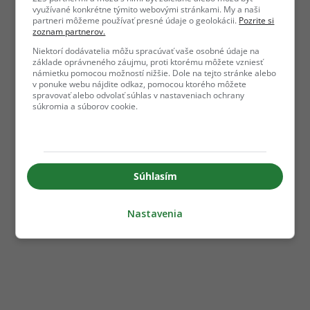
využívané konkrétne týmito webovými stránkami. My a naši
partneri môžeme používať presné údaje o geolokácii.
Pozrite si
zoznam partnerov.
Niektorí dodávatelia môžu spracúvať vaše osobné údaje na
základe oprávneného záujmu, proti ktorému môžete vzniesť
námietku pomocou možností nižšie. Dole na tejto stránke alebo
v ponuke webu nájdite odkaz, pomocou ktorého môžete
spravovať alebo odvolať súhlas v nastaveniach ochrany
súkromia a súborov cookie.
Súhlasím
Nastavenia