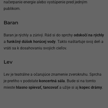
načerpanie energie alebo vystúpenie pred jedným
publikom.
Baran
Baran je rýchly a zúrivý. Rád si do sprchy
odskočí na rýchly
a
funkčný dúšok horúcej vody
. Takto naštartuje svoj deň a
vráti sa k dosahovaniu svojich cieľov.
Lev
Lev je teatrálne a očarujúce znamenie zverokruhu. Sprcha
je preňho v podstate
koncertná sála
. Bude si na tomto
mieste
hlasno spievať, tancovať
a užije si aj
kopec drámy
.