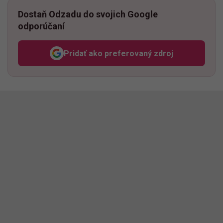
Dostaň Odzadu do svojich Google
odporúčaní
Pridať ako preferovaný zdroj
Odzadu, odkaz sa otvorí v n