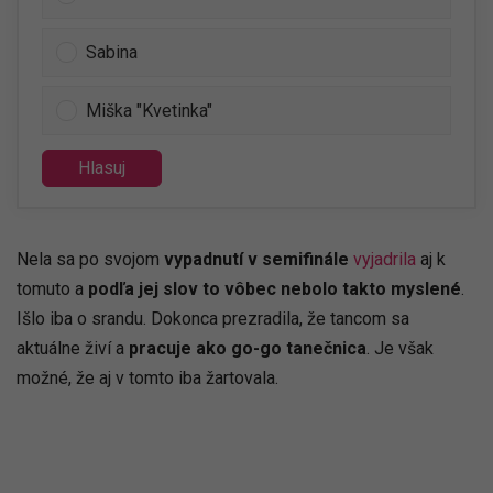
Sabina
Miška "Kvetinka"
Hlasuj
Nela sa po svojom
vypadnutí v semifinále
vyjadrila
aj k
tomuto a
podľa jej slov to vôbec nebolo takto myslené
.
Išlo iba o srandu. Dokonca prezradila, že tancom sa
aktuálne živí a
pracuje ako go-go tanečnica
. Je však
možné, že aj v tomto iba žartovala.