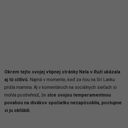
Okrem tejto svojej vtipnej stránky Nela v
Ruži
ukázala
aj tú citlivú.
Najmä v momente, keď za ňou na Srí Lanku
prišla mamina. Aj v komentároch na sociálnych sieťach si
mohla postrehnúť, že
síce svojou temperamentnou
povahou na divákov spočiatku nezapôsobila, postupne
si ju obľúbili
.