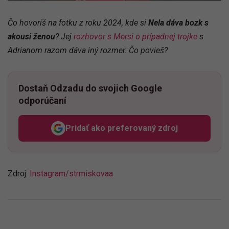
Čo hovoríš na fotku z roku 2024, kde si
Nela dáva bozk s
akousi ženou
? Jej
rozhovor s Mersi o prípadnej trojke
s
Adrianom razom dáva iný rozmer. Čo povieš?
Dostaň Odzadu do svojich Google
odporúčaní
Pridať ako preferovaný zdroj
Odzadu, odkaz sa otvorí v n
Zdroj:
Instagram/strmiskovaa