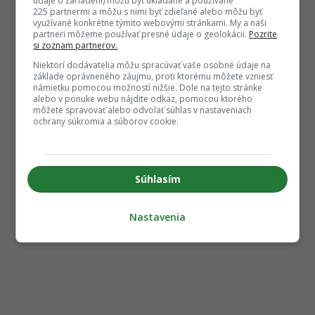
údaje o zariadení) môžu byť ukladané a používané
225 partnermi a môžu s nimi byť zdieľané alebo môžu byť
využívané konkrétne týmito webovými stránkami. My a naši
partneri môžeme používať presné údaje o geolokácii.
Pozrite
si zoznam partnerov.
Niektorí dodávatelia môžu spracúvať vaše osobné údaje na
základe oprávneného záujmu, proti ktorému môžete vzniesť
námietku pomocou možností nižšie. Dole na tejto stránke
alebo v ponuke webu nájdite odkaz, pomocou ktorého
môžete spravovať alebo odvolať súhlas v nastaveniach
ochrany súkromia a súborov cookie.
Súhlasím
Nastavenia