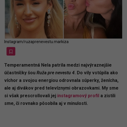
Instagram/ruzaprenevestu.markiza
Temperamentná Nela patrila medzi najvýraznejšie
účastníčky šou
Ruža pre nevestu 4
. Do vily vstúpila ako
víchor a svojou energiou odrovnala súperky, ženícha,
ale aj divákov pred televíznymi obrazovkami. My sme
si však prescrollovali jej
instagramový profil
a zistili
sme, či rovnako pôsobila aj v minulosti.