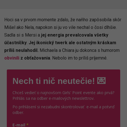
Hoci sa v prvom momente zdalo, že naňho zapôsobila skôr
Mišel ako Nela, napokon si ju vo vile nechal o čosi dlhšie.
Sadla si s Mersi a
jej energia prevalcovala všetky
účastníčky
.
Jej ikonický twerk ale ostatným kráskam
príliš neulahodil.
Michaela a Chiara ju dokonca s humorom
obvinili
z obťažovania
. Nebolo im to príliš príjemné.
Nech ti nič neutečie! 💌
Chceš vedieť o najnovšom Girls' Point evente ako prvá?
Prihlás sa na odber e-mailových newslettrov.
Po prihlásení si nezabudni skontrolovať e-mail a potvrď
odber.
E-mail
*