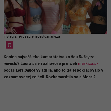
Instagram/ruzaprenevestu.markiza
Koniec najväčšieho kamarátstva zo šou
Ruža pre
nevestu
? Laura sa v rozhovore pre web
markiza.sk
počas
Let’s Dance
vyjadrila, ako to ďalej pokračovalo v
zoznamovacej relácii. Rozkamarátila sa s Mersi?