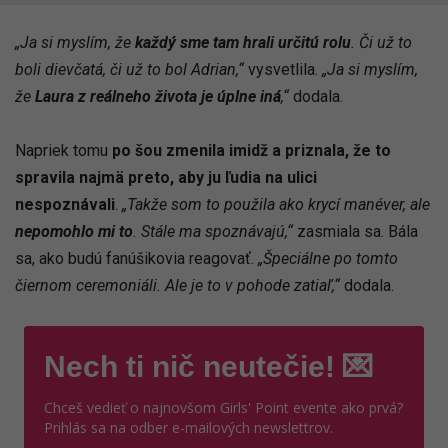
„Ja si myslím, že
každý sme tam hrali určitú rolu
. Či už to
boli dievčatá, či už to bol Adrian,“
vysvetlila.
„Ja si myslím,
že
Laura z reálneho života je úplne iná
,“
dodala.
Napriek tomu
po šou zmenila imidž a priznala, že to
spravila najmä preto, aby ju ľudia na ulici
nespoznávali
.
„Takže som to použila ako krycí manéver, ale
nepomohlo mi to
. Stále ma spoznávajú,“
zasmiala sa. Bála
sa, ako budú fanúšikovia reagovať.
„Špeciálne po tomto
čiernom ceremoniáli. Ale je to v pohode zatiaľ,“
dodala.
Nech ti nič neutečie! 💌
Chceš vedieť o najnovšom Girls' Point evente ako prvá?
Prihlás sa na odber e-mailových newslettrov.