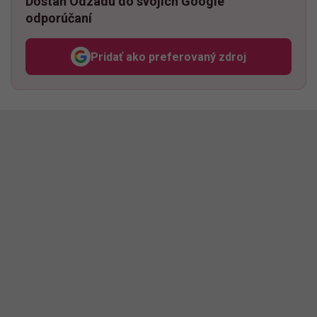
Dostaň Odzadu do svojich Google
odporúčaní
Pridať ako preferovaný zdroj
Odzadu, odkaz sa otvorí v n