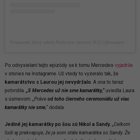
Príspevok, ktorý zdieľa Ruža pre nevestu 🌹👰‍♀️ (@ruzaprenevestu.markiza)
Po odvysielaní tejto epizódy sa k tomu Mercedes
vyjadrila
v stories na Instagrame. Už vtedy to vyzeralo tak, že
kamarátstvo s Laurou jej nevydržalo
. A ona to teraz
potvrdila.
„S Mercedes už nie sme kamarátky,“
uviedla Laura
s úsmevom.
„Práve
od toho čierneho ceremoniálu už viac
kamarátky nie sme
,“
dodala.
Jediné jej kamarátky po šou sú Nikol a Sandy.
„Celkom
ľudí aj prekvapuje, že ja som stále kamarátka so Sandy. Že