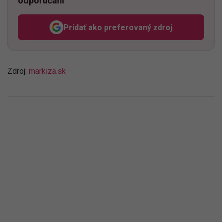
odporúčaní
Pridať ako preferovaný zdroj
Odzadu, odkaz sa otvorí v n
Zdroj:
markiza.sk