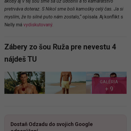
akoby aj v tej šou sme sa už udobrili a to kamarátstvo
pretrváva doteraz. S Nikol sme boli kamošky celý čas. Ja si
myslím, že to silné puto nám zostalo,“
opísala. Aj konflikt s
Nelly má
vydiskutovaný
.
Zábery zo šou Ruža pre nevestu 4
nájdeš TU
GALÉRIA
+ 9
Dostaň Odzadu do svojich Google