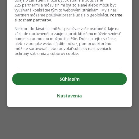
údaje o zariadení) môžu byť ukladané a používané
225 partnermi a môžu s nimi byť zdieľané alebo môžu byť
využívané konkrétne týmito webovými stránkami. My a naši
partneri môžeme používať presné údaje o geolokácii.
Pozrite
si zoznam partnerov.
Niektorí dodávatelia môžu spracúvať vaše osobné údaje na
základe oprávneného záujmu, proti ktorému môžete vzniesť
námietku pomocou možností nižšie. Dole na tejto stránke
alebo v ponuke webu nájdite odkaz, pomocou ktorého
môžete spravovať alebo odvolať súhlas v nastaveniach
ochrany súkromia a súborov cookie.
Súhlasím
Nastavenia