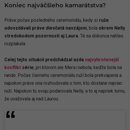
Koniec najväčšieho kamarátstva?
Práve počas posledného ceremoniálu, kedy si
ruže
odovzdávali práve dievčatá navzájom
, bola
okrem Nelly
stredobodom pozornosti aj Laura
. Tá sa dokonca nahlas
rozplakala.
Celej tejto situácii predchádzal azda
najvyhrotenejší
konflikt
série
, pri ktorom ale Mersi nebola, keďže bola na
rande. Počas čierneho ceremoniálu ruží bola prekvapená a
napokon práve ona rozhodovala o tom, kto dostane najviac
ruží. Napokon tú svoju podarovala Nelly, a to aj napriek tomu,
že uvažovala aj nad Laurou.