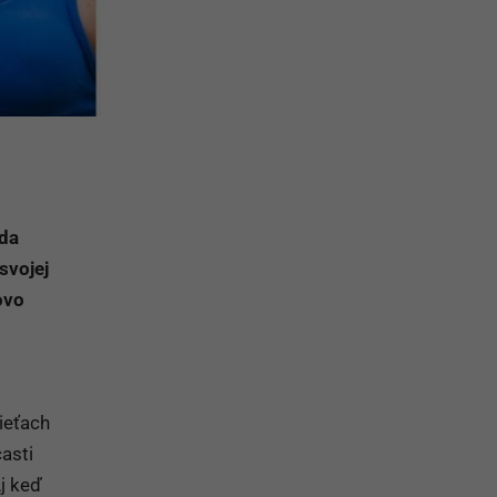
zda
svojej
ovo
ieťach
časti
Aj keď