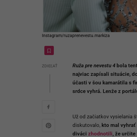
Instagram/ruzaprenevestu.markiza
Ruža pre nevestu 4
bola ten
ZDIEĽAŤ
najviac zapísali situácie,
účasti v šou kamarátila s f
srdce vyhrá. Lenže z portá
Už od začiatkov vysielania š
diskutovalo,
kto mal vyhrať
diváci
zhodnotili
, že určite