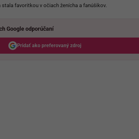
a stala favoritkou v očiach ženícha a fanúšikov.
ich Google odporúčaní
Pridať ako preferovaný zdroj
Odzadu, odkaz sa otvorí v novom okne