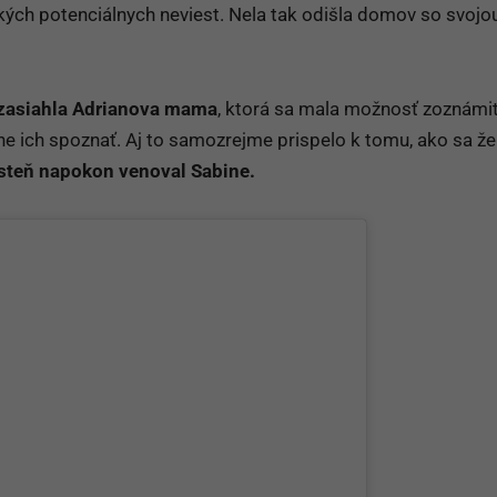
kých potenciálnych neviest. Nela tak odišla domov so svojo
 zasiahla Adrianova mama
, ktorá sa mala možnosť zoznámiť
e ich spoznať. Aj to samozrejme prispelo k tomu, ako sa že
rsteň napokon venoval Sabine.