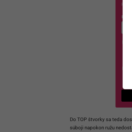
potvr
E-ma
Zada
Á
na
O
Sú
G
po
Do TOP štvorky sa teda dost
súboji napokon ružu nedost