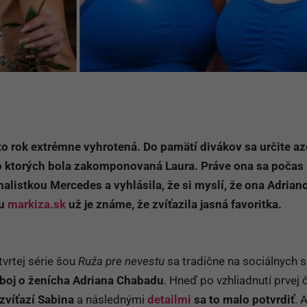
to rok extrémne vyhrotená. Do pamätí divákov sa určite a
 do ktorých bola zakomponovaná Laura. Práve ona sa počas 
inalistkou Mercedes a vyhlásila, že si myslí, že ona Adrian
lu
markiza.sk
už je známe, že zvíťazila jasná favoritka.
tvrtej série šou
Ruža pre nevestu
sa tradične na sociálnych s
 boj o ženícha Adriana Chabadu
. Hneď po vzhliadnutí prvej 
 zvíťazí Sabina
a následnými
detailmi
sa to malo potvrdiť
. 