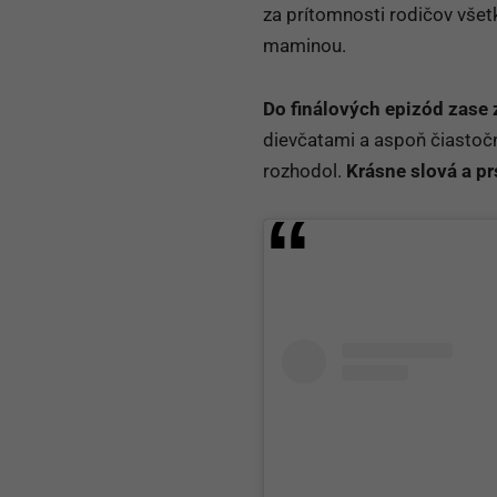
za prítomnosti rodičov všet
maminou.
Do finálových epizód zase
dievčatami a aspoň čiastočn
rozhodol.
Krásne slová a p