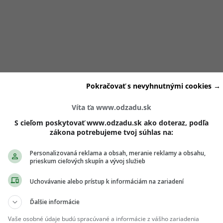
Pokračovať s nevyhnutnými cookies →
 v šoku
, keď sa
nedostala ani do semifinále
. Následne prišl
Víta ťa www.odzadu.sk
odstúpila Natália a tesne pred semifinále vypadla vizážis
S cieľom poskytovať www.odzadu.sk ako doteraz, podľa
zákona potrebujeme tvoj súhlas na:
Personalizovaná reklama a obsah, meranie reklamy a obsahu,
prieskum cieľových skupín a vývoj služieb
ch ti nič neutečie! 💌
Uchovávanie alebo prístup k informáciám na zariadení
 vedieť o najnovšom Girls' Point evente ako
Ďalšie informácie
 Prihlás sa na odber e-mailových newslettrov.
ihlásení si nezabudni skontrolovať e-mail a
Vaše osobné údaje budú spracúvané a informácie z vášho zariadenia